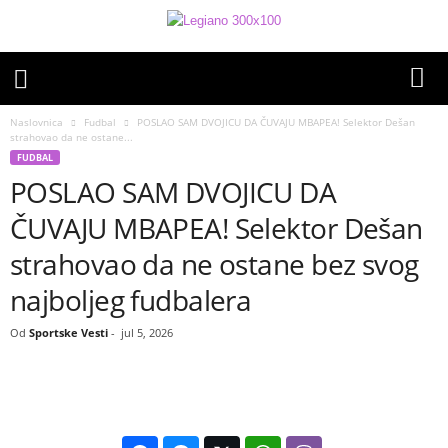
Naslovnica
Fudbal
POSLAO SAM DVOJICU DA ČUVAJU MBAPEA! Selektor Dešan
strahovao da ne ostane...
FUDBAL
POSLAO SAM DVOJICU DA
ČUVAJU MBAPEA! Selektor Dešan
strahovao da ne ostane bez svog
najboljeg fudbalera
Od
Sportske Vesti
-
jul 5, 2026