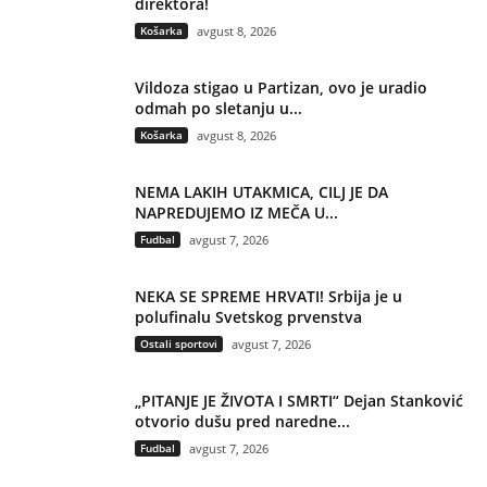
direktora!
Košarka
avgust 8, 2026
Vildoza stigao u Partizan, ovo je uradio
odmah po sletanju u...
Košarka
avgust 8, 2026
NEMA LAKIH UTAKMICA, CILJ JE DA
NAPREDUJEMO IZ MEČA U...
Fudbal
avgust 7, 2026
NEKA SE SPREME HRVATI! Srbija je u
polufinalu Svetskog prvenstva
Ostali sportovi
avgust 7, 2026
„PITANJE JE ŽIVOTA I SMRTI“ Dejan Stanković
otvorio dušu pred naredne...
Fudbal
avgust 7, 2026