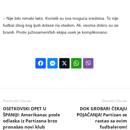
– Nije bilo nimalo lako. Koristili su sva moguća sredstva. To nije
fudbal zbog kog ljudi dolaze na stadion. Ali, veoma dobro su se
branili. Protiv južnoameričkih ekipa uvek je komplikovano.
Prethodni članak
Naredni članak
OSETKOVSKI OPET U
DOK GROBARI ČEKAJU
ŠPANIJI: Amerikanac posle
POJAČANJA! Partizan se
odlaska iz Partizana brzo
rastao sa ovim
pronašao novi klub
fudbalerom!