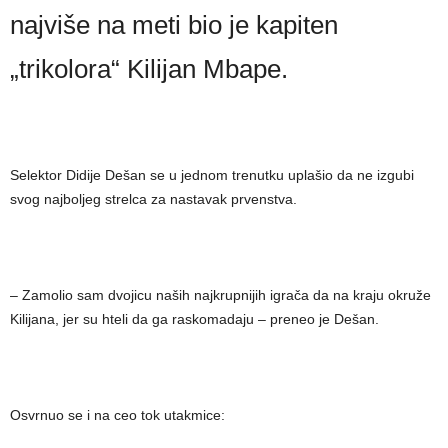
najviše na meti bio je kapiten
„trikolora“ Kilijan Mbape.
Selektor Didije Dešan se u jednom trenutku uplašio da ne izgubi
svog najboljeg strelca za nastavak prvenstva.
– Zamolio sam dvojicu naših najkrupnijih igrača da na kraju okruže
Kilijana, jer su hteli da ga raskomadaju – preneo je Dešan.
Osvrnuo se i na ceo tok utakmice: