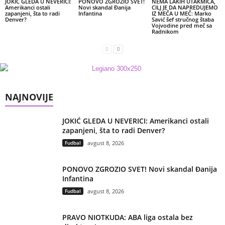
JOKIĆ GLEDA U NEVERICI:
PONOVO ZGROZIO SVET!
NEMA LAKIH UTAKMICA,
Amerikanci ostali
Novi skandal Đanija
CILJ JE DA NAPREDUJEMO
zapanjeni, šta to radi
Infantina
IZ MEČA U MEČ: Marko
Denver?
Savić šef stručnog štaba
Vojvodine pred meč sa
Radnikom
NAJNOVIJE
JOKIĆ GLEDA U NEVERICI: Amerikanci ostali
zapanjeni, šta to radi Denver?
Fudbal
avgust 8, 2026
PONOVO ZGROZIO SVET! Novi skandal Đanija
Infantina
Fudbal
avgust 8, 2026
PRAVO NIOTKUDA: ABA liga ostala bez