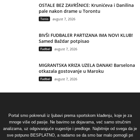
OSTALE BEZ ZAVRŠNICE: Krunićeva i Danilina
pale nakon drame u Torontu
Tenis
avgust 7, 2026
BIVŠI FUDBALER PARTIZANA IMA NOVI KLUB!
Samed Baždar potpisao
Fudbal
avgust 7, 2026
MIGRANTSKA KRIZA UZELA DANAK! Barselona
otkazala gostovanje u Maroku
Fudbal
avgust 7, 2026
Portal smo pokrenuli iz ljubavi prema sportskom klađenju, koje je za
mnoge više od pasije. Ne bavimo se dojavama, već samo stručnim
analizama, uz odgovarajuće sugestije i predloge. Najbitnije od svega da je
sve potpuno BESPLATNO, a nadamo se da smo bar malo pomogli pri