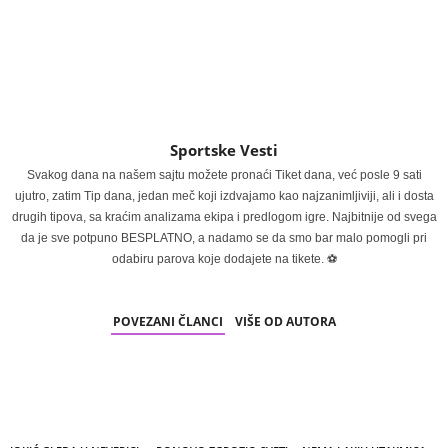
Sportske Vesti
Svakog dana na našem sajtu možete pronaći Tiket dana, već posle 9 sati
ujutro, zatim Tip dana, jedan meč koji izdvajamo kao najzanimljiviji, ali i dosta
drugih tipova, sa kraćim analizama ekipa i predlogom igre. Najbitnije od svega
da je sve potpuno BESPLATNO, a nadamo se da smo bar malo pomogli pri
odabiru parova koje dodajete na tikete. ⚽
POVEZANI ČLANCI
VIŠE OD AUTORA