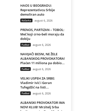
HAOS U BEOGRADU:
Reprezentativcu Srbije
demoliran auto
Košarka
avgust 6, 2026
PRENOS, PARTIZAN – TOBOL:
Meč koji crno-beli moraju da
dobiju
Fudbal
avgust 6, 2026
NAVIJAČI BESNI, NE ŽELE
ALBANSKOG PROVOKATORA!
Plaćen 11 miliona pa dobio...
Fudbal
avgust 6, 2026
VELIKI USPEH ZA SRBE:
Vladimir Ivić i Goran
Tufegdžić na listi...
Fudbal
avgust 6, 2026
ALBANSKI PROVOKATOR IMA
NOVI KLUB! Mrzitelj Srba