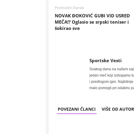
Prethodni članak
NOVAK ĐOKOVIĆ GUBI VID USRED
MEČA!? Oglasio se srpski teniser i
šokirao sve
Sportske Vesti
Svakog dana na našem sajtu 
jedan meč koji izdvajamo kao
i predlogom igre. Najbitn
malo pomogli pri odabiru pa
POVEZANI ČLANCI
VIŠE OD AUTO