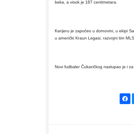
beka, a visok je 187 centimetara.
Karijeru je započeo u domovini, u ekipi S
u američki Kraun Legasi, razvojni tim MLS 
Novi fudbaler Čukaričkog nastupao je i z