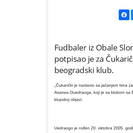
k
e
V
Fudbaler iz Obale Sl
e
potpisao je za Čukarič
s
beogradski klub.
t
„Čukarički je nastavio sa jačanjem tima
i
Asanea Ouedraoga, koji je sa klubom sa Ba
klupskoj objavi.
Uedraogo je rođen 20. oktobra 2005. godine