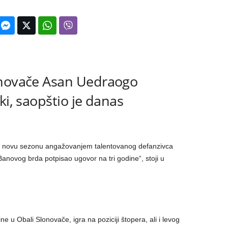
onovače Asan Uedraogo
ki, saopštio je danas
 za novu sezonu angažovanjem talentovanog defanzivca
novog brda potpisao ugovor na tri godine“, stoji u
 u Obali Slonovače, igra na poziciji štopera, ali i levog