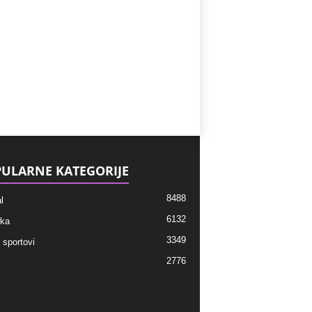
ULARNE KATEGORIJE
8488
l
6132
ka
3349
 sportovi
2776