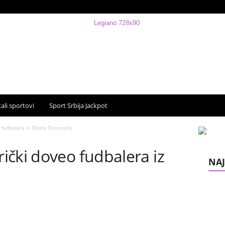
ali sportovi
Sport Srbija Jackpot
 fudbalera iz Obale Slonovače
ički doveo fudbalera iz
NAJ