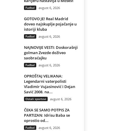
karijeru nastavlja u Moskvi
Fudbal
avgust 6, 2026
GOTOVO JE! Real Madrid
doveo najskuplje pojačanje u
istoriji kluba
Fudbal
avgust 6, 2026
NAJNOVIJE VESTI: Doskorašnji
golman Zvezde doživeo
saobraćajku
Fudbal
avgust 6, 2026
OPROŠTAJ VELIKANA:
Legendarni vaterpolisti
Vladimir Vujasinović i Dejan
Savić 2008. na...
Ostali sportovi
avgust 6, 2026
ČEKA SE SAMO POTPIS ZA
PARTIZAN: Idrisu Baba se
oprostio od...
Fudbal
avgust 6, 2026