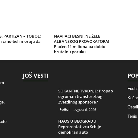
, PARTIZAN – TOBOL:
NAVIJAČI BESNI, NE ŽELE
i crno-beli moraju da
ALBANSKOG PROVOKATORA!
Plaćen 11 miliona pa dobio
brutalnu poruku
JOŠ VESTI
POP
kom
Fudba
ŠOKANTNE TVRDNJE: Propao
ogroman transfer zbog
Košar
Zvezdinog sponzora?
ge.
Ostali
Fudbal
avgust 6, 2026
Tenis
HAOS U BEOGRADU:
kete.
Reprezentativcu Srbije
demoliran auto