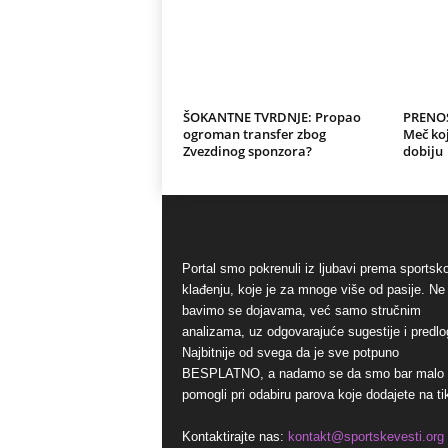
ŠOKANTNE TVRDNJE: Propao
PRENOS
ogroman transfer zbog
Meč koj
Zvezdinog sponzora?
dobiju
Portal smo pokrenuli iz ljubavi prema sports
klađenju, koje je za mnoge više od pasije. Ne
bavimo se dojavama, već samo stručnim
analizama, uz odgovarajuće sugestije i predlo
Najbitnije od svega da je sve potpuno
BESPLATNO, a nadamo se da smo bar malo
pomogli pri odabiru parova koje dodajete na ti
Kontaktirajte nas:
kontakt@sportskevesti.org