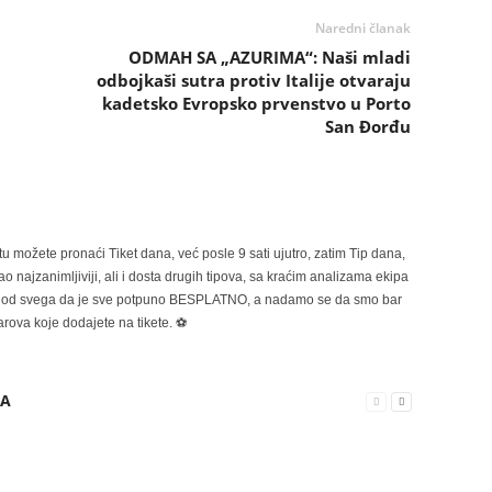
Naredni članak
ODMAH SA „AZURIMA“: Naši mladi
odbojkaši sutra protiv Italije otvaraju
kadetsko Evropsko prvenstvo u Porto
San Đorđu
možete pronaći Tiket dana, već posle 9 sati ujutro, zatim Tip dana,
 najzanimljiviji, ali i dosta drugih tipova, sa kraćim analizama ekipa
ije od svega da je sve potpuno BESPLATNO, a nadamo se da smo bar
rova koje dodajete na tikete. ⚽
RA