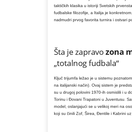
taktičkih klasika u istoriji Svetskih prven
fudbalske filozofije, a Italija je konkret
nadmudri prvog favorita turnira i ostvari
Šta je zapravo
zona m
„totalnog fudbala“
Ključ trijumfa ležao je u sistemu poznato
na italijanski način). Ovaj sistem je preds
su u drugoj polovini 1970-ih osmislili i u 
Torinu i Đovani Trapatoni u Juventusu. Sa
model, oslanjajući se u velikoj meri na os
koji su činili Zof, Širea, Đentile i Kabrini 