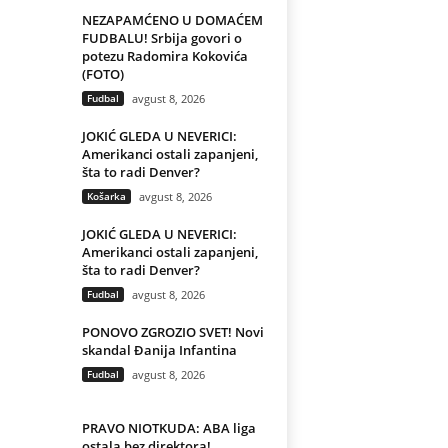
NEZAPAMĆENO U DOMAĆEM
FUDBALU! Srbija govori o
potezu Radomira Kokovića
(FOTO)
Fudbal
avgust 8, 2026
JOKIĆ GLEDA U NEVERICI:
Amerikanci ostali zapanjeni,
šta to radi Denver?
Košarka
avgust 8, 2026
JOKIĆ GLEDA U NEVERICI:
Amerikanci ostali zapanjeni,
šta to radi Denver?
Fudbal
avgust 8, 2026
PONOVO ZGROZIO SVET! Novi
skandal Đanija Infantina
Fudbal
avgust 8, 2026
PRAVO NIOTKUDA: ABA liga
ostala bez direktora!