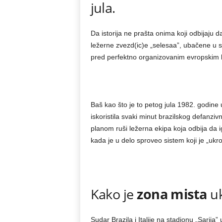
jula.
Da istorija ne prašta onima koji odbijaju 
ležerne zvezd(ic)e „selesaa”, ubačene u sv
pred perfektno organizovanim evropskim 
Baš kao što je to petog jula 1982. godine u
iskoristila svaki minut brazilskog defanzi
planom ruši ležerna ekipa koja odbija da ig
kada je u delo sproveo sistem koji je „ukr
Kako je
zona mista
uk
Sudar Brazila i Italije na stadionu „Sarij