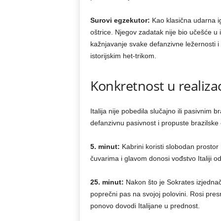
Surovi egzekutor:
Kao klasična udarna i
oštrice. Njegov zadatak nije bio učešće u 
kažnjavanje svake defanzivne ležernosti i 
istorijskim het-trikom.
Konkretnost u realizac
Italija nije pobedila slučajno ili pasivnim
defanzivnu pasivnost i propuste brazilske 
5. minut:
Kabrini koristi slobodan prostor
čuvarima i glavom donosi vođstvo Italiji od
25. minut:
Nakon što je Sokrates izjednač
poprečni pas na svojoj polovini. Rosi pre
ponovo dovodi Italijane u prednost.