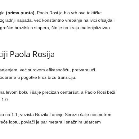
gla
(prima punta)
, Paolo Rosi je bio vrh ove taktičke
izgradnji napada, već konstantno vrebanje na ivici ofsajda i
greške brazilskih stopera, što je na kraju materijalizovao
iji Paola Rosija
 branjenjem, već surovom efikasnošću, pretvarajući
odbrane u pogotke kroz brzu tranziciju.
 na levom boku i šalje precizan centaršut, a Paolo Rosi beži
 1:0.
io na 1:1, vezista Brazila Toninjo Serezo šalje nesmotren
sreće loptu, povlači je par metara i snažnim udarcem