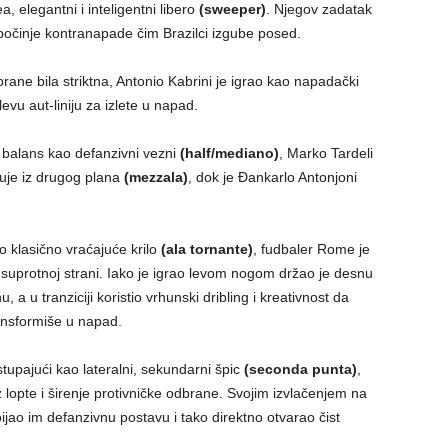
 elegantni i inteligentni libero
(sweeper)
. Njegov zadatak
započinje kontranapade čim Brazilci izgube posed.
ane bila striktna, Antonio Kabrini je igrao kao napadački
 levu aut-liniju za izlete u napad.
o balans kao defanzivni vezni
(half/mediano)
, Marko Tardeli
cuje iz drugog plana
(mezzala)
, dok je Đankarlo Antonjoni
 klasično vraćajuće krilo
(ala tornante)
, fudbaler Rome je
 suprotnoj strani. Iako je igrao levom nogom držao je desnu
a u tranziciji koristio vrhunski dribling i kreativnost da
ransformiše u napad.
tupajući kao lateralni, sekundarni špic
(seconda punta)
,
lopte i širenje protivničke odbrane. Svojim izvlačenjem na
bijao im defanzivnu postavu i tako direktno otvarao čist