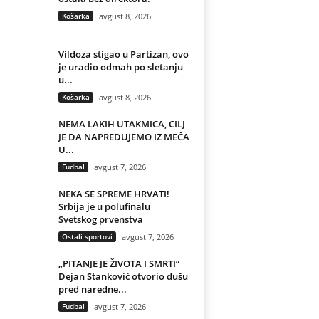
Košarka
avgust 8, 2026
Vildoza stigao u Partizan, ovo
je uradio odmah po sletanju
u...
Košarka
avgust 8, 2026
NEMA LAKIH UTAKMICA, CILJ
JE DA NAPREDUJEMO IZ MEČA
U...
Fudbal
avgust 7, 2026
NEKA SE SPREME HRVATI!
Srbija je u polufinalu
Svetskog prvenstva
Ostali sportovi
avgust 7, 2026
„PITANJE JE ŽIVOTA I SMRTI“
Dejan Stanković otvorio dušu
pred naredne...
Fudbal
avgust 7, 2026