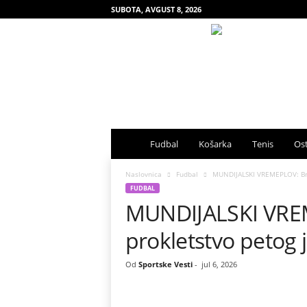
SUBOTA, AVGUST 8, 2026
S
Fudbal
Košarka
Tenis
Ost
p
Naslovnica
Fudbal
MUNDIJALSKI VREMEPLOV: Braz
FUDBAL
MUNDIJALSKI VREM
o
prokletstvo petog 
r
t
Od
Sportske Vesti
-
jul 6, 2026
s