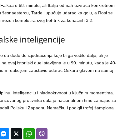
Falkaa u 68. minutu, ali Italija odmah uzvraća konkretnom
 šesnaestercu, Tardeli upućuje udarac ka golu, a Rosi se
mrežu i kompletira svoj het-trik za konačnih 3:2.
lske inteligencije
da dođe do izjednačenja koje bi ga vodilo dalje, ali je
 na ovaj istorijski duel stavljena je u 90. minutu, kada je 40-
ksnom reakcijom zaustavio udarac Oskara glavom na samoj
ciplinu, inteligenciju i hladnokrvnost u ključnim momentima.
rizovanog protivnika dala je nacionalnom timu zamajac za
ladali Poljsku i Zapadnu Nemačku i podigli trofej šampiona