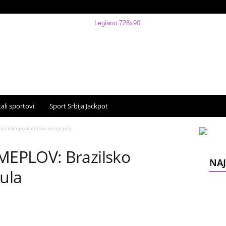
ali sportovi
Sport Srbija Jackpot
ilsko prokletstvo petog jula
EPLOV: Brazilsko
NAJ
jula