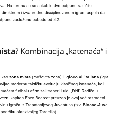
stava. Na terenu su se sukobile dve potpuno različite
nom, direktnom i izvanredno disciplinovanom igrom uspela da
 potpuno zasluženu pobedu od 3:2.
ista
? Kombinacija „katenaća“ i
m kao
zona mista
(mešovita zona) ili
gioco all'italiana
(igra
tavljao modernu taktičku evoluciju klasičnog katenaća, koji
domaćem fudbalu afirmisali treneri Luiđi „Điđi” Radiče u
vezni kapiten Enco Bearcot preuzeo je ovaj već razrađeni
ovinu igrača iz Trapatonijevog Juventusa (tzv.
Blocco-Juve
uz podršku ofanzivnijeg Tardelija).