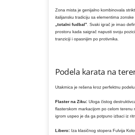
Zona mista je genijalno kombinovala strik
italijansku tradiciju sa elementima zonske
„totalni fudbal”
. Svaki igrač je imao defi
prostoru kada saigrač napusti svoju pozicij
tranziciji i opasnijim po protivnika.
Podela karata na ter
Utakmica je rešena kroz perfektnu podelu 
Flaster na Ziku:
Uloga čistog destruktivca
flasterskom markacijom po celom terenu ne
igrom uspeo je da ga potpuno izbaci iz rit
Libero:
Iza klasičnog stopera Fulvija Kolo