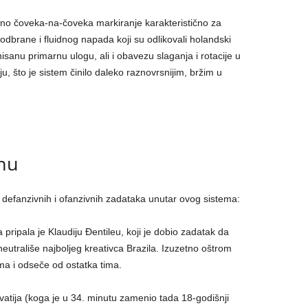
tno čoveka-na-čoveka markiranje karakteristično za
 odbrane i fluidnog napada koji su odlikovali holandski
nisanu primarnu ulogu, ali i obavezu slaganja i rotacije u
u, što je sistem činilo daleko raznovrsnijim, bržim u
enu
defanzivnih i ofanzivnih zadataka unutar ovog sistema:
 pripala je Klaudiju Đentileu, koji je dobio zadatak da
utrališe najboljeg kreativca Brazila. Izuzetno oštrom
ma i odseče od ostatka tima.
vatija (koga je u 34. minutu zamenio tada 18-godišnji