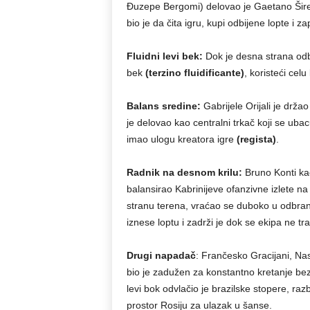
Đuzepe Bergomi) delovao je Gaetano Širea,
bio je da čita igru, kupi odbijene lopte i 
Fluidni levi bek:
Dok je desna strana odbr
bek
(terzino fluidificante)
, koristeći celu
Balans sredine:
Gabrijele Orijali je drža
je delovao kao centralni trkač koji se uba
imao ulogu kreatora igre
(regista)
.
Radnik na desnom krilu:
Bruno Konti kao
balansirao Kabrinijeve ofanzivne izlete na
stranu terena, vraćao se duboko u odbranu, 
iznese loptu i zadrži je dok se ekipa ne t
Drugi napadač
: Frančesko Gracijani, Nas
bio je zadužen za konstantno kretanje bez 
levi bok odvlačio je brazilske stopere, raz
prostor Rosiju za ulazak u šanse.