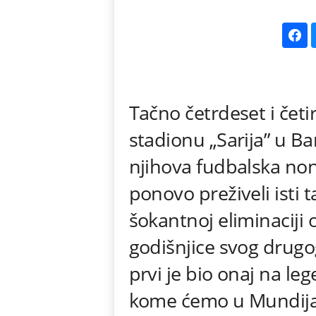
k
e
V
Tačno četrdeset i četi
e
stadionu „Sarija” u B
s
njihova fudbalska nonš
t
ponovo preživeli isti 
i
šokantnoj eliminaciji
godišnjice svog drugo
prvi je bio onaj na l
kome ćemo u Mundijal