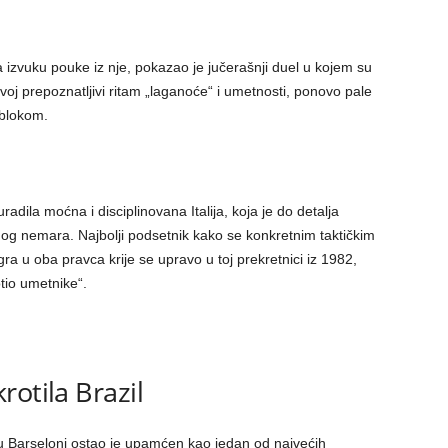
da izvuku pouke iz nje, pokazao je jučerašnji duel u kojem su
oj prepoznatljivi ritam „laganoće“ i umetnosti, ponovo pale
blokom.
radila moćna i disciplinovana Italija, koja je do detalja
vnog nemara. Najbolji podsetnik kako se konkretnim taktičkim
ra u oba pravca krije se upravo u toj prekretnici iz 1982,
otio umetnike“.
rotila Brazil
a” u Barseloni ostao je upamćen kao jedan od najvećih