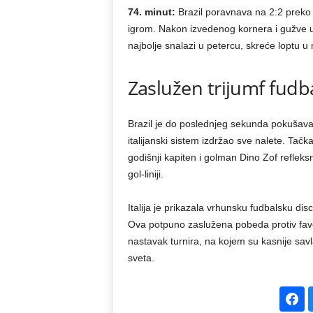
74. minut:
Brazil poravnava na 2:2 preko 
igrom. Nakon izvedenog kornera i gužve u
najbolje snalazi u petercu, skreće loptu u 
Zaslužen trijumf fudba
Brazil je do poslednjeg sekunda pokušavao 
italijanski sistem izdržao sve nalete. Tačka
godišnji kapiten i golman Dino Zof refle
gol-liniji.
Italija je prikazala vrhunsku fudbalsku dis
Ova potpuno zaslužena pobeda protiv favo
nastavak turnira, na kojem su kasnije sav
sveta.