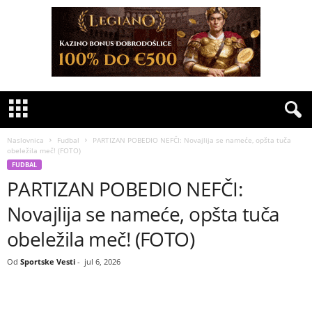
Naslovnica
Fudbal
PARTIZAN POBEDIO NEFČI: Novajlija se nameće, opšta tuča
obeležila meč! (FOTO)
FUDBAL
PARTIZAN POBEDIO NEFČI:
Novajlija se nameće, opšta tuča
obeležila meč! (FOTO)
Od
Sportske Vesti
-
jul 6, 2026