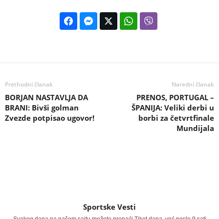
Prethodni članak
Naredni članak
BORJAN NASTAVLJA DA
PRENOS, PORTUGAL –
BRANI: Bivši golman
ŠPANIJA: Veliki derbi u
Zvezde potpisao ugovor!
borbi za četvrtfinale
Mundijala
Sportske Vesti