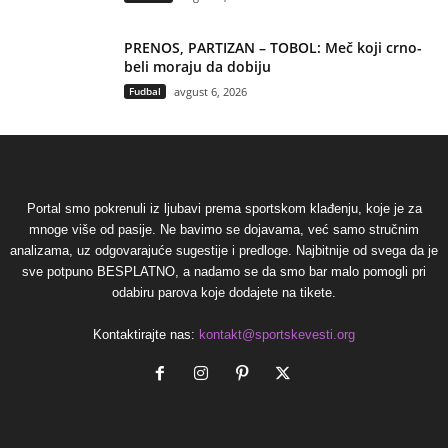
PRENOS, PARTIZAN – TOBOL: Meč koji crno-
beli moraju da dobiju
Fudbal
avgust 6, 2026
Portal smo pokrenuli iz ljubavi prema sportskom klađenju, koje je za
mnoge više od pasije. Ne bavimo se dojavama, već samo stručnim
analizama, uz odgovarajuće sugestije i predloge. Najbitnije od svega da je
sve potpuno BESPLATNO, a nadamo se da smo bar malo pomogli pri
odabiru parova koje dodajete na tikete.
Kontaktirajte nas:
kontakt@sportskevesti.org