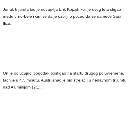
Junak trijumfa bio je novajvlija Erik Kojzek koji je ovog leta stigao
među crno-bele i čini se da je ozbiljno počeo da se nameće Saši
Iliću.
On je odlučujući pogodak postigao na startu drugog poluvremena,
tačnije u 47. minutu. Austrijanac je bio strelac i u nedavnom trijumfu
nad Aluminijom (2:1).