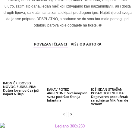
Svakog dana na našem sajtu možete pronaći Tiket dana, već posle 9 sati
ujutro, zatim Tip dana, jedan meč koji izdvajamo kao najzanimljiviji, ali i dosta
drugih tipova, sa kraćim analizama ekipa i predlogom igre. Najbitnije od svega
da je sve potpuno BESPLATNO, a nadamo se da smo bar malo pomogli pri
odabiru parova koje dodajete na tikete. ⚽
POVEZANI ČLANCI
VIŠE OD AUTORA
RADNIČKI DOVEO
NOVOG FUDBALERA:
KAKAV POTEZ
JOŠ JEDAN STRAŠAN
Dušan Jovanović za jači
ARGENTINE: Vicešampion
POSAO TOTENHEMA:
napad Nišlija!
sveta podržao Đanija
Dogovoren produžetak
Infantina
saradnje sa Miki Van de
Venom