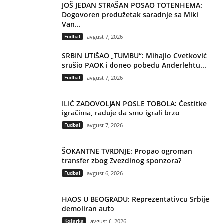
JOŠ JEDAN STRAŠAN POSAO TOTENHEMA:
Dogovoren produžetak saradnje sa Miki
Van...
Fudbal
avgust 7, 2026
SRBIN UTIŠAO „TUMBU“: Mihajlo Cvetković
srušio PAOK i doneo pobedu Anderlehtu...
Fudbal
avgust 7, 2026
ILIĆ ZADOVOLJAN POSLE TOBOLA: Čestitke
igračima, raduje da smo igrali brzo
Fudbal
avgust 7, 2026
ŠOKANTNE TVRDNJE: Propao ogroman
transfer zbog Zvezdinog sponzora?
Fudbal
avgust 6, 2026
HAOS U BEOGRADU: Reprezentativcu Srbije
demoliran auto
Košarka
avgust 6, 2026