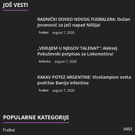
JOŠ VESTI
RADNIČKI DOVEO NOVOG FUDBALERA: Dušan
Jovanović za jači napad Nišlija!
Fudbal
avgust 7, 2026
„VERUJEM U NJEGOV TALENAT“: Aleksej
Pokuševski potpisao za Lokomotivu!
Košarka
avgust 7, 2026
KAKAV POTEZ ARGENTINE: Vicešampion sveta
podržao Đanija Infantina
Fudbal
avgust 7, 2026
POPULARNE KATEGORIJE
8493
Fudbal