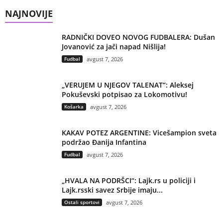
NAJNOVIJE
RADNIČKI DOVEO NOVOG FUDBALERA: Dušan
Jovanović za jači napad Nišlija!
Fudbal
avgust 7, 2026
„VERUJEM U NJEGOV TALENAT“: Aleksej
Pokuševski potpisao za Lokomotivu!
Košarka
avgust 7, 2026
KAKAV POTEZ ARGENTINE: Vicešampion sveta
podržao Đanija Infantina
Fudbal
avgust 7, 2026
„HVALA NA PODRŠCI“: Lajk.rs u policiji i
Lajk.rsski savez Srbije imaju...
Ostali sportovi
avgust 7, 2026