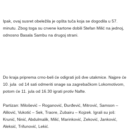
Ipak, ovaj susret obeležila je opšta tuča koja se dogodila u 57.
minutu. Zbog toga su crvene kartone dobili Stefan Milić na jednoj,
odnosno Basala Sambu na drugoj strani.
Do kraja priprema crno-beli će odigrati još dve utakmice. Najpre će
10. jula od 14 sati odmeriti snage sa zagrebačkom Lokomotivom,
potom će 11. jula od 16.30 igrati protiv Nafte.
Partizan: Milošević – Roganović, Đurđević, Mitrović, Samson –
Alilović, Vukotić – Sek, Traore, Zubairu – Kojzek. Igrali su još:
Krunić, Ninić, Abdulmalik, Milić, Marinković, Zeković, Janković,
Aleksić, Trifunović, Lekić.