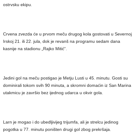
ostrvsku ekipu.
Crvena zvezda će u prvom meču drugog kola gostovati u Severnoj
Irskoj 21. ili 22. jula, dok je revanš na programu sedam dana
kasnije na stadionu „Rajko Mitić“.
Jedini gol na meču postigao je Metju Lusti u 45. minutu. Gosti su
dominirali tokom svih 90 minuta, a skromni domaćin iz San Marina
utakmicu je završio bez ijednog udarca u okvir gola.
Larn je mogao i do ubedljivijeg trijumfa, ali je strelcu jedinog
pogotka u 77. minutu poništen drugi gol zbog prekršaja.