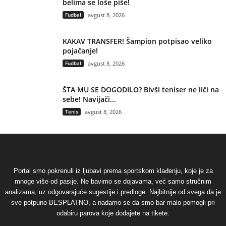
belima se loše piše!
Fudbal
avgust 8, 2026
KAKAV TRANSFER! Šampion potpisao veliko
pojačanje!
Fudbal
avgust 8, 2026
ŠTA MU SE DOGODILO? Bivši teniser ne liči na
sebe! Navijači...
Tenis
avgust 8, 2026
Portal smo pokrenuli iz ljubavi prema sportskom klađenju, koje je za
mnoge više od pasije. Ne bavimo se dojavama, već samo stručnim
analizama, uz odgovarajuće sugestije i predloge. Najbitnije od svega da je
sve potpuno BESPLATNO, a nadamo se da smo bar malo pomogli pri
odabiru parova koje dodajete na tikete.