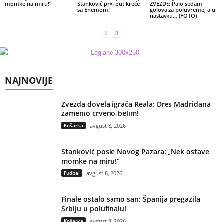
momke na miru!“
Stanković prvi put kreće
ZVEZDE: Palo sedam
sa Enemom!
golova za poluvreme, a u
nastavku… (FOTO)
NAJNOVIJE
Zvezda dovela igrača Reala: Dres Madriđana
zamenio crveno-belim!
Košarka
avgust 8, 2026
Stanković posle Novog Pazara: „Nek ostave
momke na miru!“
Fudbal
avgust 8, 2026
Finale ostalo samo san: Španija pregazila
Srbiju u polufinalu!
Košarka
avgust 8, 2026