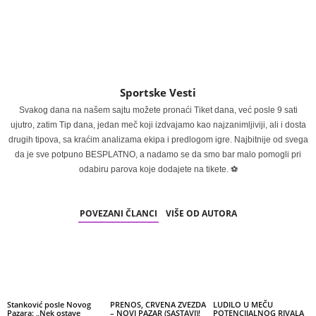
Sportske Vesti
Svakog dana na našem sajtu možete pronaći Tiket dana, već posle 9 sati
ujutro, zatim Tip dana, jedan meč koji izdvajamo kao najzanimljiviji, ali i dosta
drugih tipova, sa kraćim analizama ekipa i predlogom igre. Najbitnije od svega
da je sve potpuno BESPLATNO, a nadamo se da smo bar malo pomogli pri
odabiru parova koje dodajete na tikete. ⚽
POVEZANI ČLANCI
VIŠE OD AUTORA
Stanković posle Novog
PRENOS, CRVENA ZVEZDA
LUDILO U MEČU
Pazara: „Nek ostave
– NOVI PAZAR (SASTAVI)!
POTENCIJALNOG RIVALA