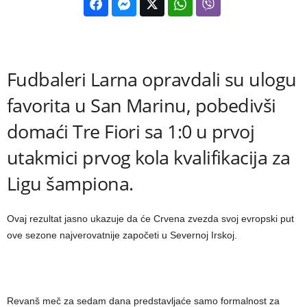
Fudbaleri Larna opravdali su ulogu
favorita u San Marinu, pobedivši
domaći Tre Fiori sa 1:0 u prvoj
utakmici prvog kola kvalifikacija za
Ligu šampiona.
Ovaj rezultat jasno ukazuje da će Crvena zvezda svoj evropski put
ove sezone najverovatnije započeti u Severnoj Irskoj.
Revanš meč za sedam dana predstavljaće samo formalnost za