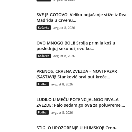
SVE JE GOTOVO: Veliko pojačanje stiže iz Real
Madrida u Crvenu...
Košarka
avgust 8, 2026
OVO MNOGO BOLI! Srbija primila koš u
poslednjoj sekundi, evo ko...
Košarka
avgust 8, 2026
PRENOS, CRVENA ZVEZDA – NOVI PAZAR
(SASTAVI)! Stanković prvi put kreće...
Fudbal
avgust 8, 2026
LUDILO U MEČU POTENCIJALNOG RIVALA
ZVEZDE: Palo sedam golova za poluvreme,...
Fudbal
avgust 8, 2026
STIGLO UPOZORENJE U HUMSKOJ! Crno-