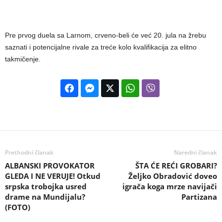
Pre prvog duela sa Larnom, crveno-beli će već 20. jula na žrebu
saznati i potencijalne rivale za treće kolo kvalifikacija za elitno
takmičenje.
Prethodni članak
Naredni članak
ALBANSKI PROVOKATOR
ŠTA ĆE REĆI GROBARI?
GLEDA I NE VERUJE! Otkud
Željko Obradović doveo
srpska trobojka usred
igrača koga mrze navijači
drame na Mundijalu?
Partizana
(FOTO)