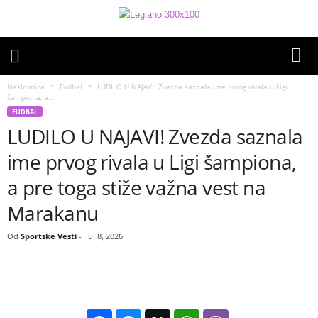
Naslovnica
Fudbal
LUDILO U NAJAVI! Zvezda saznala ime prvog rivala u Ligi
šampiona, a...
FUDBAL
LUDILO U NAJAVI! Zvezda saznala
ime prvog rivala u Ligi šampiona,
a pre toga stiže važna vest na
Marakanu
Od
Sportske Vesti
-
jul 8, 2026