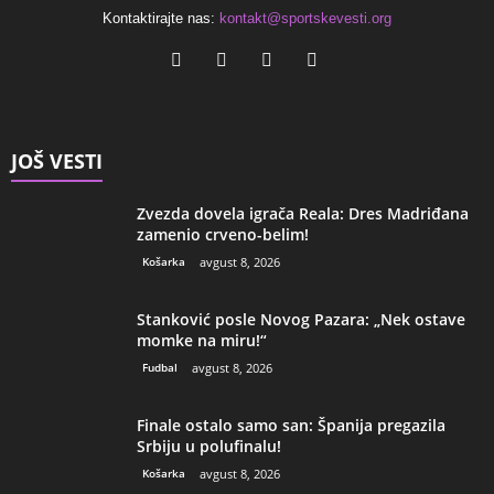
Kontaktirajte nas:
kontakt@sportskevesti.org
JOŠ VESTI
Zvezda dovela igrača Reala: Dres Madriđana
zamenio crveno-belim!
Košarka
avgust 8, 2026
Stanković posle Novog Pazara: „Nek ostave
momke na miru!“
Fudbal
avgust 8, 2026
Finale ostalo samo san: Španija pregazila
Srbiju u polufinalu!
Košarka
avgust 8, 2026