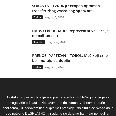
ŠOKANTNE TVRDNJE: Propao ogroman
transfer zbog Zvezdinog sponzora?
Fudbal
avgust 6, 2026
HAOS U BEOGRADU: Reprezentativcu Srbije
demoliran auto
Košarka
avgust 6, 2026
PRENOS, PARTIZAN – TOBOL: Meč koji crno-
beli moraju da dobiju
Fudbal
avgust 6, 2026
Portal smo pokrenuli iz ljubavi prema sportskom klađenju, koje je za
mnoge više od pasije. Ne bavimo se dojavama, već samo stručnim
analizama, uz odgovarajuće sugestije i predloge. Najbitnije od svega da je
sve potpuno BESPLATNO, a nadamo se da smo bar malo pomogli pri