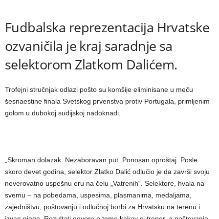
Fudbalska reprezentacija Hrvatske
ozvaničila je kraj saradnje sa
selektorom Zlatkom Dalićem.
Trofejni stručnjak odlazi pošto su komšije eliminisane u meču
šesnaestine finala Svetskog prvenstva protiv Portugala, primljenim
golom u dubokoj sudijskoj nadoknadi.
„Skroman dolazak. Nezaboravan put. Ponosan oproštaj. Posle
skoro devet godina, selektor Zlatko Dalić odlučio je da završi svoju
neverovatno uspešnu eru na čelu „Vatrenih“. Selektore, hvala na
svemu – na pobedama, uspesima, plasmanima, medaljama,
zajedništvu, poštovanju i odlučnoj borbi za Hrvatsku na terenu i
izvan njega. Rezultati govore o tome kakav si trener, a poštovanje