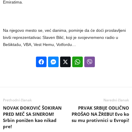
Emiratima.
Na njegovo mesto se, već danima, pominje da će doći proslavljeni
bivši reprezentativac Slaven Bilić, koji je svojevremeno radio u
Bešiktašu, VBA, Vest Hemu, Votfordu…
Prethodni članak
Naredni članak
NOVAK ĐOKOVIĆ ŠOKIRAN
PRVAK SRBIJE ODLIČNO
PRED MEČ SA SINEROM!
PROŠAO NA ŽREBU! Evo ko
Srbin ponižen kao nikad
su mu protivnici u Evropi!
pre!