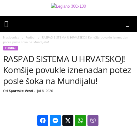
Naslovnica
Fudbal
RASPAD SISTEMA U HRVATSKOJ! Komšije povukle iznenadan
potez posle šoka na Mundijalu!
FUDBAL
RASPAD SISTEMA U HRVATSKOJ!
Komšije povukle iznenadan potez
posle šoka na Mundijalu!
Od
Sportske Vesti
-
jul 8, 2026