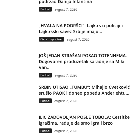
podržao Đanija Infantina
Fudbal
avgust 7, 2026
„HVALA NA PODRŠCI“: Lajk.rs u policiji i
Lajk.rsski savez Srbije imaju...
Ostali sportovi
avgust 7, 2026
JOŠ JEDAN STRAŠAN POSAO TOTENHEMA:
Dogovoren produžetak saradnje sa Miki
Van...
Fudbal
avgust 7, 2026
SRBIN UTIŠAO „TUMBU“: Mihajlo Cvetković
srušio PAOK i doneo pobedu Anderlehtu...
Fudbal
avgust 7, 2026
ILIĆ ZADOVOLJAN POSLE TOBOLA: Čestitke
igračima, raduje da smo igrali brzo
Fudbal
avgust 7, 2026