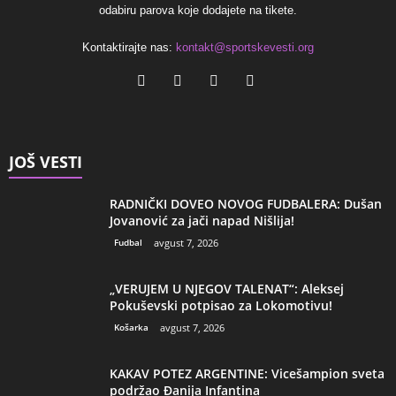
odabiru parova koje dodajete na tikete.
Kontaktirajte nas:
kontakt@sportskevesti.org
JOŠ VESTI
RADNIČKI DOVEO NOVOG FUDBALERA: Dušan
Jovanović za jači napad Nišlija!
Fudbal
avgust 7, 2026
„VERUJEM U NJEGOV TALENAT“: Aleksej
Pokuševski potpisao za Lokomotivu!
Košarka
avgust 7, 2026
KAKAV POTEZ ARGENTINE: Vicešampion sveta
podržao Đanija Infantina