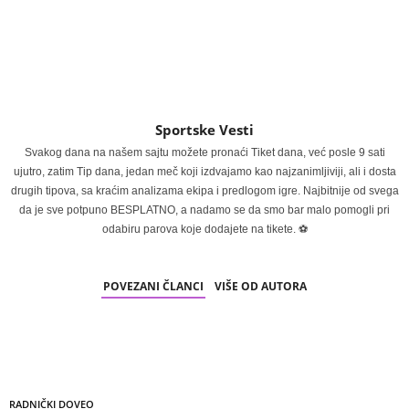
Sportske Vesti
Svakog dana na našem sajtu možete pronaći Tiket dana, već posle 9 sati
ujutro, zatim Tip dana, jedan meč koji izdvajamo kao najzanimljiviji, ali i dosta
drugih tipova, sa kraćim analizama ekipa i predlogom igre. Najbitnije od svega
da je sve potpuno BESPLATNO, a nadamo se da smo bar malo pomogli pri
odabiru parova koje dodajete na tikete. ⚽
POVEZANI ČLANCI
VIŠE OD AUTORA
RADNIČKI DOVEO