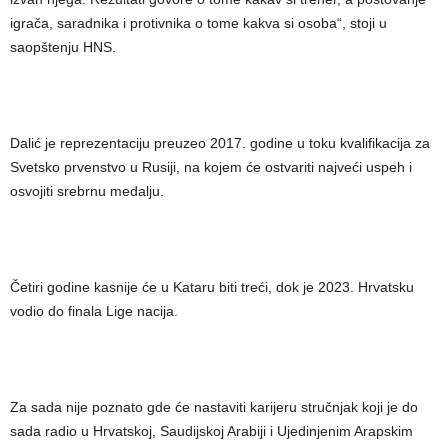
igrača, saradnika i protivnika o tome kakva si osoba“, stoji u
saopštenju HNS.
Dalić je reprezentaciju preuzeo 2017. godine u toku kvalifikacija za
Svetsko prvenstvo u Rusiji, na kojem će ostvariti najveći uspeh i
osvojiti srebrnu medalju.
Četiri godine kasnije će u Kataru biti treći, dok je 2023. Hrvatsku
vodio do finala Lige nacija.
Za sada nije poznato gde će nastaviti karijeru stručnjak koji je do
sada radio u Hrvatskoj, Saudijskoj Arabiji i Ujedinjenim Arapskim