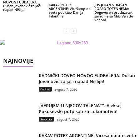
NOVOG FUDBALERA:
KAKAV POTEZ
JOŠ JEDAN STRAŠAN
Dušan Jovanović za jači
ARGENTINE: Vicešampion
POSAO TOTENHEMA:
napad Nišlija!
sveta podržao Đanija
Dogovoren produžetak
Infantina
saradnje sa Miki Van de
Venom
NAJNOVIJE
RADNIČKI DOVEO NOVOG FUDBALERA: Dušan
Jovanović za jači napad Nišlija!
Fudbal
avgust 7, 2026
„VERUJEM U NJEGOV TALENAT“: Aleksej
Pokuševski potpisao za Lokomotivu!
Košarka
avgust 7, 2026
KAKAV POTEZ ARGENTINE: Vicešampion sveta