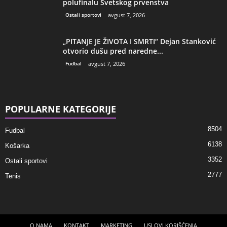
polufinalu Svetskog prvenstva
Ostali sportovi
avgust 7, 2026
„PITANJE JE ŽIVOTA I SMRTI“ Dejan Stanković
otvorio dušu pred naredne...
Fudbal
avgust 7, 2026
POPULARNE KATEGORIJE
8504
Fudbal
6138
Košarka
3352
Ostali sportovi
2777
Tenis
O NAMA
KONTAKT
MARKETING
USLOVI KORIŠĆENJA