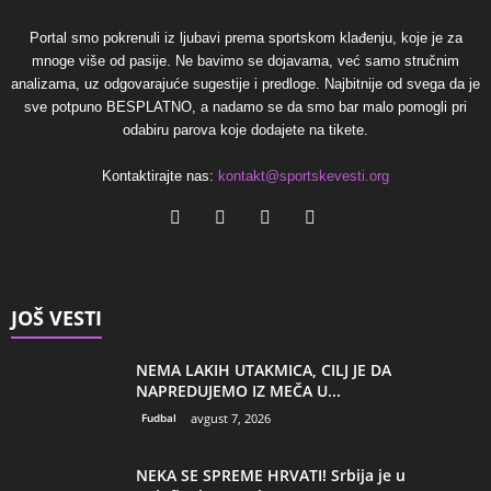
Portal smo pokrenuli iz ljubavi prema sportskom klađenju, koje je za
mnoge više od pasije. Ne bavimo se dojavama, već samo stručnim
analizama, uz odgovarajuće sugestije i predloge. Najbitnije od svega da je
sve potpuno BESPLATNO, a nadamo se da smo bar malo pomogli pri
odabiru parova koje dodajete na tikete.
Kontaktirajte nas:
kontakt@sportskevesti.org
JOŠ VESTI
NEMA LAKIH UTAKMICA, CILJ JE DA
NAPREDUJEMO IZ MEČA U...
Fudbal
avgust 7, 2026
NEKA SE SPREME HRVATI! Srbija je u