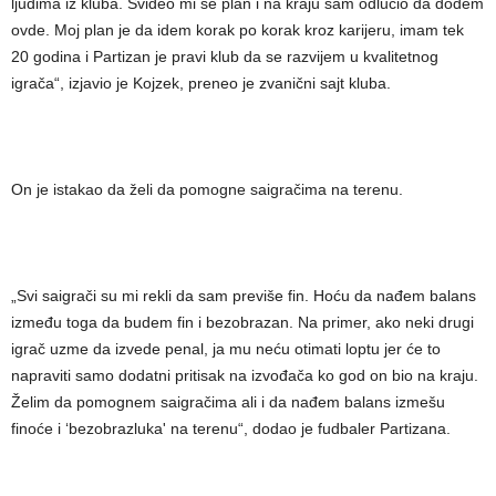
ljudima iz kluba. Svideo mi se plan i na kraju sam odlučio da dođem
ovde. Moj plan je da idem korak po korak kroz karijeru, imam tek
20 godina i Partizan je pravi klub da se razvijem u kvalitetnog
igrača“, izjavio je Kojzek, preneo je zvanični sajt kluba.
On je istakao da želi da pomogne saigračima na terenu.
„Svi saigrači su mi rekli da sam previše fin. Hoću da nađem balans
između toga da budem fin i bezobrazan. Na primer, ako neki drugi
igrač uzme da izvede penal, ja mu neću otimati loptu jer će to
napraviti samo dodatni pritisak na izvođača ko god on bio na kraju.
Želim da pomognem saigračima ali i da nađem balans izmešu
finoće i ‘bezobrazluka' na terenu“, dodao je fudbaler Partizana.