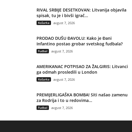
RIVAL SRBIJE DESETKOVAN: Litvanija objavila
spisak, tu je i bivši igrač...
Košarka
avgust 7, 2026
PRODAO DUŠU ĐAVOLU: Kako je Đani
Infantino postao grobar svetskog fudbala?
Fudbal
avgust 7, 2026
AMERIKANAC POTPISAO ZA ŽALGIRIS: Litvanci
ga odmah prosledili u London
Košarka
avgust 7, 2026
PREMIJERLIGAŠKA BOMBA! Siti našao zamenu
za Rodrija i to u redovima...
Fudbal
avgust 7, 2026