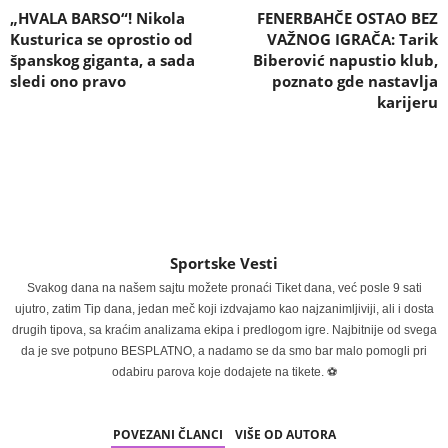
„HVALA BARSO“! Nikola
FENERBAHČE OSTAO BEZ
Kusturica se oprostio od
VAŽNOG IGRAČA: Tarik
španskog giganta, a sada
Biberović napustio klub,
sledi ono pravo
poznato gde nastavlja
karijeru
Sportske Vesti
Svakog dana na našem sajtu možete pronaći Tiket dana, već posle 9 sati
ujutro, zatim Tip dana, jedan meč koji izdvajamo kao najzanimljiviji, ali i dosta
drugih tipova, sa kraćim analizama ekipa i predlogom igre. Najbitnije od svega
da je sve potpuno BESPLATNO, a nadamo se da smo bar malo pomogli pri
odabiru parova koje dodajete na tikete. ⚽
POVEZANI ČLANCI
VIŠE OD AUTORA