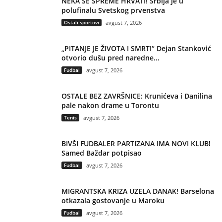
NEKA SE SPREME HRVATI! Srbija je u
polufinalu Svetskog prvenstva
Ostali sportovi
avgust 7, 2026
„PITANJE JE ŽIVOTA I SMRTI“ Dejan Stanković
otvorio dušu pred naredne...
Fudbal
avgust 7, 2026
OSTALE BEZ ZAVRŠNICE: Krunićeva i Danilina
pale nakon drame u Torontu
Tenis
avgust 7, 2026
BIVŠI FUDBALER PARTIZANA IMA NOVI KLUB!
Samed Baždar potpisao
Fudbal
avgust 7, 2026
MIGRANTSKA KRIZA UZELA DANAK! Barselona
otkazala gostovanje u Maroku
Fudbal
avgust 7, 2026