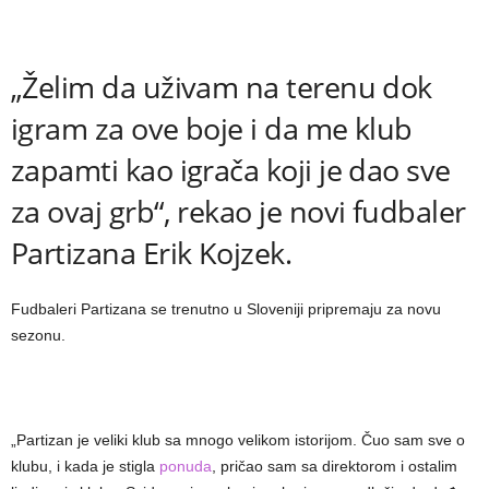
„Želim da uživam na terenu dok
igram za ove boje i da me klub
zapamti kao igrača koji je dao sve
za ovaj grb“, rekao je novi fudbaler
Partizana Erik Kojzek.
Fudbaleri Partizana se trenutno u Sloveniji pripremaju za novu
sezonu.
„Partizan je veliki klub sa mnogo velikom istorijom. Čuo sam sve o
klubu, i kada je stigla
ponuda
, pričao sam sa direktorom i ostalim