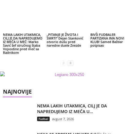
NEMA LAKIH UTAKMICA,
„PITANJE JE ŽIVOTA I
BIVŠI FUDBALER
CILJ JE DA NAPREDUJEMO
SMRTI“ Dejan Stanković
PARTIZANA IMA NOVI
IZ MEČA U MEČ: Marko
otvorio dušu pred
KLUB! Samed Baždar
Savić šef stručnog štaba
naredne duele Zvezde
potpisao
Vojvodine pred meč sa
Radnikom
NAJNOVIJE
NEMA LAKIH UTAKMICA, CILJ JE DA
NAPREDUJEMO IZ MEČA U...
Fudbal
avgust 7, 2026