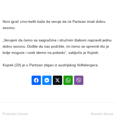
Novi igrač crno-belih kaže da veruje da će Partizan imati dobru
sezonu.
„Verujem da ćemo sa saigračima i stručnim štabom napraviti jednu
dobru sezonu. Dođite da nas podržite, mi ćemo se spremiti što je
bolje moguće i uvek idemo na pobedu“, zaključio je Kojzek.
Kojzek (20) je u Partizan stigao iz austrijskog Volfsbergera.
Prethodni članak
Naredni članak