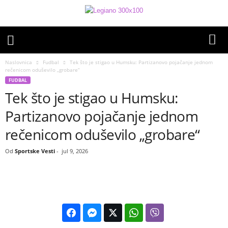
Naslovnica
Fudbal
Tek što je stigao u Humsku: Partizanovo pojačanje jednom
rečenicom oduševilo „grobare“
FUDBAL
Tek što je stigao u Humsku:
Partizanovo pojačanje jednom
rečenicom oduševilo „grobare“
Od
Sportske Vesti
-
jul 9, 2026