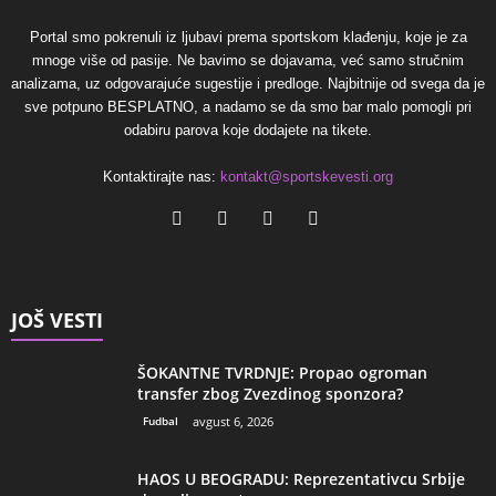
Portal smo pokrenuli iz ljubavi prema sportskom klađenju, koje je za
mnoge više od pasije. Ne bavimo se dojavama, već samo stručnim
analizama, uz odgovarajuće sugestije i predloge. Najbitnije od svega da je
sve potpuno BESPLATNO, a nadamo se da smo bar malo pomogli pri
odabiru parova koje dodajete na tikete.
Kontaktirajte nas:
kontakt@sportskevesti.org
JOŠ VESTI
ŠOKANTNE TVRDNJE: Propao ogroman
transfer zbog Zvezdinog sponzora?
Fudbal
avgust 6, 2026
HAOS U BEOGRADU: Reprezentativcu Srbije