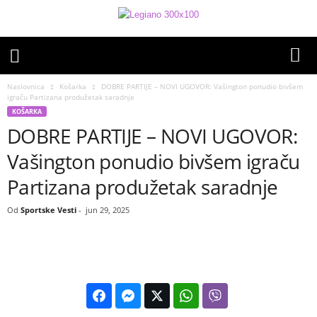
Naslovnica
Košarka
DOBRE PARTIJE – NOVI UGOVOR: Vašington ponudio bivšem
igraču Partizana produžetak saradnje
KOŠARKA
DOBRE PARTIJE – NOVI UGOVOR:
Vašington ponudio bivšem igraču
Partizana produžetak saradnje
Od
Sportske Vesti
-
jun 29, 2025