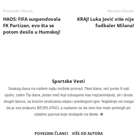
Prethodni članak
Naredni članak
HAOS: FIFA suspendovala
KRAJ! Luka Jović više nije
FK Partizan, evo šta se
fudbaler Milana!
potom desilo u Humskoj!
Sportske Vesti
Svakog dana na našem sajtu možete pronaći Tiket dana, već posle 9 sati
ujutro, zatim Tip dana, jedan meč koji izdvajamo kao najzanimljiviji, ali i dosta
drugih tipova, sa kraćim analizama ekipa i predlogom igre. Najbitnije od svega
da je sve potpuno BESPLATNO, a nadamo se da smo bar malo pomogli pri
odabiru parova koje dodajete na tikete. ⚽
POVEZANI ČLANCI
VIŠE OD AUTORA