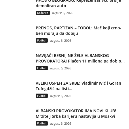
HAOS U BEOGRADU: Reprezentativcu Srbije
demoliran auto
Košarka
avgust 6, 2026
PRENOS, PARTIZAN – TOBOL: Meč koji crno-
beli moraju da dobiju
Fudbal
avgust 6, 2026
NAVIJAČI BESNI, NE ŽELE ALBANSKOG
PROVOKATORA! Plaćen 11 miliona pa dobio...
Fudbal
avgust 6, 2026
VELIKI USPEH ZA SRBE: Vladimir Ivić i Goran
Tufegdžić na listi...
Fudbal
avgust 6, 2026
ALBANSKI PROVOKATOR IMA NOVI KLUB!
Mrzitelj Srba karijeru nastavlja u Moskvi
Fudbal
avgust 6, 2026