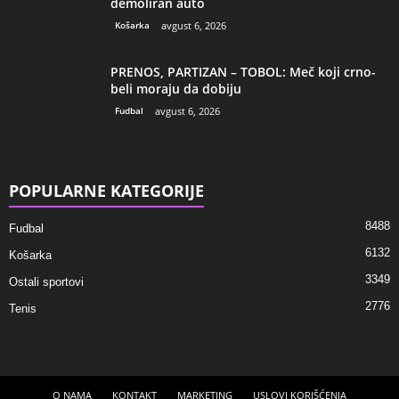
demoliran auto
Košarka
avgust 6, 2026
PRENOS, PARTIZAN – TOBOL: Meč koji crno-
beli moraju da dobiju
Fudbal
avgust 6, 2026
POPULARNE KATEGORIJE
8488
Fudbal
6132
Košarka
3349
Ostali sportovi
2776
Tenis
O NAMA
KONTAKT
MARKETING
USLOVI KORIŠĆENJA