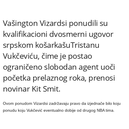
Vašington Vizardsi ponudili su
kvalifikacioni dvosmerni ugovor
srpskom košarkašuTristanu
Vukčeviću, čime je postao
ograničeno slobodan agent uoči
početka prelaznog roka, prenosi
novinar Kit Smit.
Ovom ponudom Vizardsi zadržavaju pravo da izjednače bilo koju
ponudu koju Vukčević eventualno dobije od drugog NBA tima.