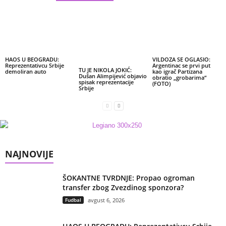
HAOS U BEOGRADU:
VILDOZA SE OGLASIO:
Reprezentativcu Srbije
Argentinac se prvi put
TU JE NIKOLA JOKIĆ:
demoliran auto
kao igrač Partizana
Dušan Alimpijević objavio
obratio „grobarima“
spisak reprezentacije
(FOTO)
Srbije
NAJNOVIJE
ŠOKANTNE TVRDNJE: Propao ogroman
transfer zbog Zvezdinog sponzora?
Fudbal
avgust 6, 2026