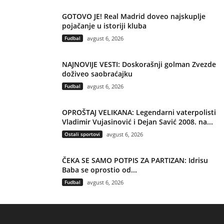
GOTOVO JE! Real Madrid doveo najskuplje
pojačanje u istoriji kluba
Fudbal
avgust 6, 2026
NAJNOVIJE VESTI: Doskorašnji golman Zvezde
doživeo saobraćajku
Fudbal
avgust 6, 2026
OPROŠTAJ VELIKANA: Legendarni vaterpolisti
Vladimir Vujasinović i Dejan Savić 2008. na...
Ostali sportovi
avgust 6, 2026
ČEKA SE SAMO POTPIS ZA PARTIZAN: Idrisu
Baba se oprostio od...
Fudbal
avgust 6, 2026