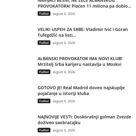
NAVIJAČI BESNI, NE ŽELE ALBANSKOG
PROVOKATORA! Plaćen 11 miliona pa dobio...
Fudbal
avgust 6, 2026
VELIKI USPEH ZA SRBE: Vladimir Ivić i Goran
Tufegdžić na listi...
Fudbal
avgust 6, 2026
ALBANSKI PROVOKATOR IMA NOVI KLUB!
Mrzitelj Srba karijeru nastavlja u Moskvi
Fudbal
avgust 6, 2026
GOTOVO JE! Real Madrid doveo najskuplje
pojačanje u istoriji kluba
Fudbal
avgust 6, 2026
NAJNOVIJE VESTI: Doskorašnji golman Zvezde
doživeo saobraćajku
Fudbal
avgust 6, 2026