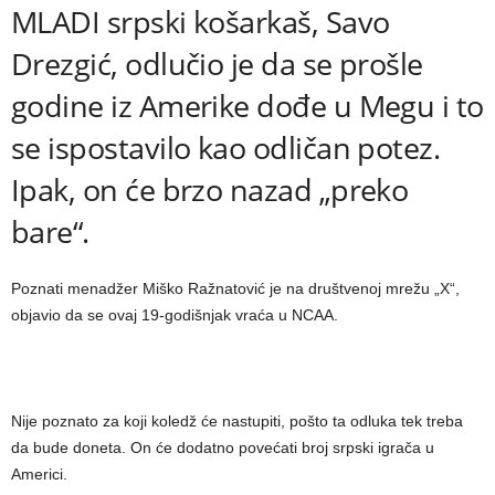
MLADI srpski košarkaš, Savo
Drezgić, odlučio je da se prošle
godine iz Amerike dođe u Megu i to
se ispostavilo kao odličan potez.
Ipak, on će brzo nazad „preko
bare“.
Poznati menadžer Miško Ražnatović je na društvenoj mrežu „X“,
objavio da se ovaj 19-godišnjak vraća u NCAA.
Nije poznato za koji koledž će nastupiti, pošto ta odluka tek treba
da bude doneta. On će dodatno povećati broj srpski igrača u
Americi.