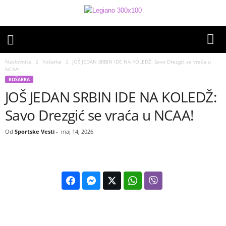
Naslovnica
Košarka
JOŠ JEDAN SRBIN IDE NA KOLEDŽ: Savo Drezgić se vraća u
NCAA!
KOŠARKA
JOŠ JEDAN SRBIN IDE NA KOLEDŽ:
Savo Drezgić se vraća u NCAA!
Od
Sportske Vesti
-
maj 14, 2026