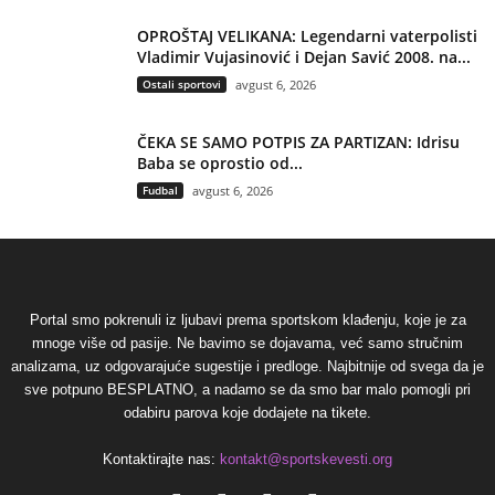
OPROŠTAJ VELIKANA: Legendarni vaterpolisti
Vladimir Vujasinović i Dejan Savić 2008. na...
Ostali sportovi
avgust 6, 2026
ČEKA SE SAMO POTPIS ZA PARTIZAN: Idrisu
Baba se oprostio od...
Fudbal
avgust 6, 2026
Portal smo pokrenuli iz ljubavi prema sportskom klađenju, koje je za
mnoge više od pasije. Ne bavimo se dojavama, već samo stručnim
analizama, uz odgovarajuće sugestije i predloge. Najbitnije od svega da je
sve potpuno BESPLATNO, a nadamo se da smo bar malo pomogli pri
odabiru parova koje dodajete na tikete.
Kontaktirajte nas:
kontakt@sportskevesti.org