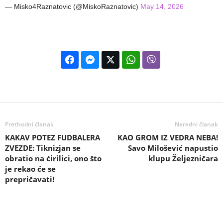
— Misko4Raznatovic (@MiskoRaznatovic)
May 14, 2026
Prethodni članak
Naredni članak
KAKAV POTEZ FUDBALERA
KAO GROM IZ VEDRA NEBA!
ZVEZDE: Tiknizjan se
Savo Milošević napustio
obratio na ćirilici, ono što
klupu Željezničara
je rekao će se
prepričavati!