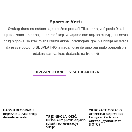
Sportske Vesti
Svakog dana na našem sajtu možete pronaći Tiket dana, već posle 9 sati
ujutro, zatim Tip dana, jedan meč koji izdvajamo kao najzanimljiviji, ali i dosta
drugih tipova, sa kraćim analizama ekipa i predlogom igre. Najbitnije od svega
da je sve potpuno BESPLATNO, a nadamo se da smo bar malo pomogli pri
odabiru parova koje dodajete na tikete. ⚽
POVEZANI ČLANCI
VIŠE OD AUTORA
HAOS U BEOGRADU:
VILDOZA SE OGLASIO:
Reprezentativcu Srbije
Argentinac se prvi put
TU JE NIKOLA JOKIĆ:
demoliran auto
kao igrač Partizana
Dušan Alimpijević objavio
obratio „grobarima“
spisak reprezentacije
(FOTO)
Srbije