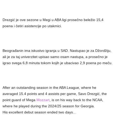
Drezgić je ove sezone u Megi u ABA ligi prosečno beležio 15,4
poena i četiri asistencije po utakmici.
Beograđanin ima iskustvo igranja u SAD. Nastupao je za Džordžiju,
ali je za taj univerzitet upisao samo osam nastupa, a prosečno je
igrao svega 6,8 minuta tokom kojih je ubacivao 2,9 poena po meču.
After an outstanding season in the ABA League, where he
averaged 15.4 points and 4 assists per game, Savo Drezgić, the
point guard of Mega
Mozzart
, is on his way back to the NCAA,
where he played during the 2024/25 season for Georgia.
His excellent debut season ended two days…