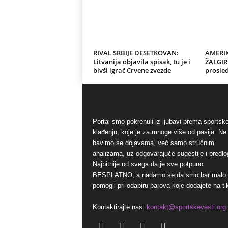
RIVAL SRBIJE DESETKOVAN:
AMERI
Litvanija objavila spisak, tu je i
ŽALGIR
bivši igrač Crvene zvezde
prosled
Portal smo pokrenuli iz ljubavi prema sports
klađenju, koje je za mnoge više od pasije. Ne
bavimo se dojavama, već samo stručnim
analizama, uz odgovarajuće sugestije i predlo
Najbitnije od svega da je sve potpuno
BESPLATNO, a nadamo se da smo bar malo
pomogli pri odabiru parova koje dodajete na ti
Kontaktirajte nas:
kontakt@sportskevesti.org