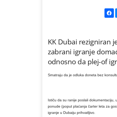
k
e
V
KK Dubai rezigniran j
e
zabrani igranje doma
s
odnosno da plej-of ig
t
Smatraju da je odluka doneta bez konsult
i
Ističu da su ranije poslali dokumentaciju, u
ponude (poput plaćanja čarter leta za goste
igranje u Dubaiju prihvatljivo.