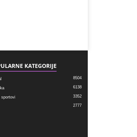
ULARNE KATEGORIJE
8504
l
6138
ka
3352
 sportovi
2777