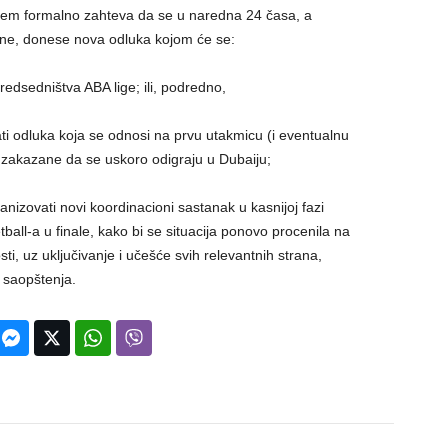
em formalno zahteva da se u naredna 24 časa, a
ine, donese nova odluka kojom će se:
edsedništva ABA lige; ili, podredno,
i odluka koja se odnosi na prvu utakmicu (i eventualnu
u zakazane da se uskoro odigraju u Dubaiju;
nizovati novi koordinacioni sastanak u kasnijoj fazi
ball-a u finale, kako bi se situacija ponovo procenila na
ti, uz uključivanje i učešće svih relevantnih strana,
 saopštenja.