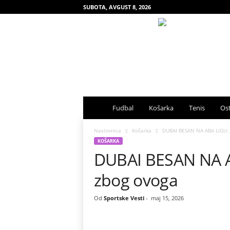
SUBOTA, AVGUST 8, 2026
S
Fudbal
Košarka
Tenis
Ost
p
Naslovnica
Košarka
DUBAI BESAN NA ABA LIGU: 
KOŠARKA
DUBAI BESAN NA A
o
zbog ovoga
r
t
Od
Sportske Vesti
-
maj 15, 2026
s