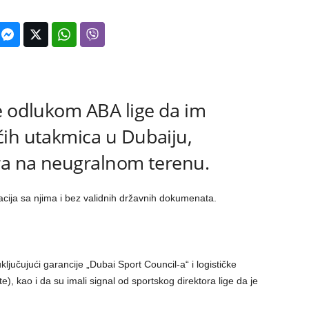
e odlukom ABA lige da im
ćih utakmica u Dubaiju,
ra na neugralnom terenu.
acija sa njima i bez validnih državnih dokumenata.
ključujući garancije „Dubai Sport Council-a“ i logističke
), kao i da su imali signal od sportskog direktora lige da je