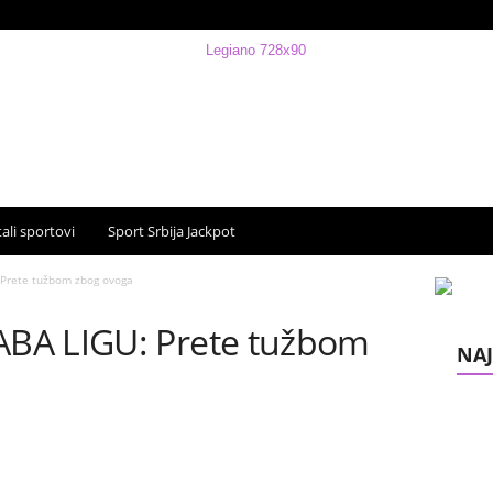
ali sportovi
Sport Srbija Jackpot
Prete tužbom zbog ovoga
BA LIGU: Prete tužbom
NAJ