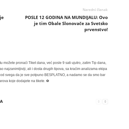
Naredni članak
je
POSLE 12 GODINA NA MUNDIJALU: Ovo
je tim Obale Slonovače za Svetsko
prvenstvo!
možete pronaći Tiket dana, već posle 9 sati ujutro, zatim Tip dana,
 najzanimljiviji, ali i dosta drugih tipova, sa kraćim analizama ekipa
ije od svega da je sve potpuno BESPLATNO, a nadamo se da smo bar
rova koje dodajete na tikete. ⚽
RA