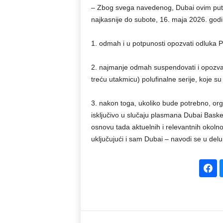
– Zbog svega navedenog, Dubai ovim put
najkasnije do subote, 16. maja 2026. god
1. odmah i u potpunosti opozvati odluka Pr
2. najmanje odmah suspendovati i opozvat
treću utakmicu) polufinalne serije, koje s
3. nakon toga, ukoliko bude potrebno, orga
isključivo u slučaju plasmana Dubai Basket
osnovu tada aktuelnih i relevantnih okolnos
uključujući i sam Dubai – navodi se u delu