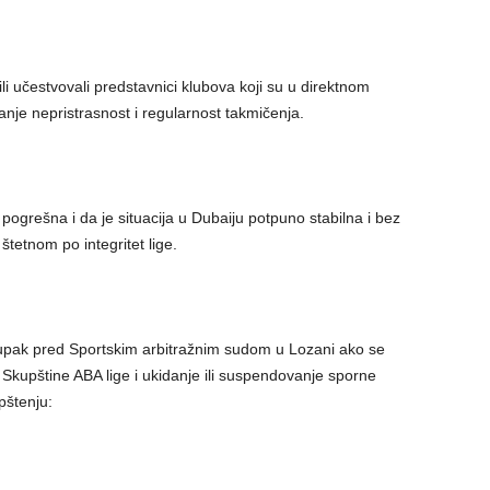
ili učestvovali predstavnici klubova koji su u direktnom
anje nepristrasnost i regularnost takmičenja.
grešna i da je situacija u Dubaiju potpuno stabilna i bez
tetnom po integritet lige.
upak pred Sportskim arbitražnim sudom u Lozani ako se
 Skupštine ABA lige i ukidanje ili suspendovanje sporne
pštenju: