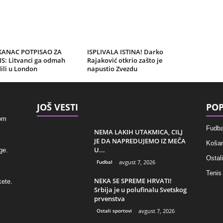
KANAC POTPISAO ZA
ISPLIVALA ISTINA! Darko
IS: Litvanci ga odmah
Rajaković otkrio zašto je
ili u London
napustio Zvezdu
JOŠ VESTI
POP
kom
Fudba
NEMA LAKIH UTAKMICA, CILJ
JE DA NAPREDUJEMO IZ MEČA
Košar
U...
ge.
Ostali
Fudbal
avgust 7, 2026
Tenis
NEKA SE SPREME HRVATI!
kete.
Srbija je u polufinalu Svetskog
prvenstva
Ostali sportovi
avgust 7, 2026