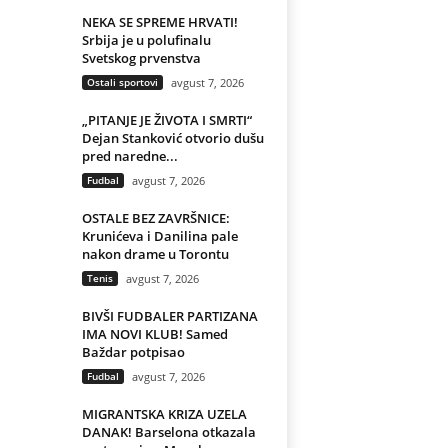
NEKA SE SPREME HRVATI!
Srbija je u polufinalu
Svetskog prvenstva
Ostali sportovi
avgust 7, 2026
„PITANJE JE ŽIVOTA I SMRTI“
Dejan Stanković otvorio dušu
pred naredne...
Fudbal
avgust 7, 2026
OSTALE BEZ ZAVRŠNICE:
Krunićeva i Danilina pale
nakon drame u Torontu
Tenis
avgust 7, 2026
BIVŠI FUDBALER PARTIZANA
IMA NOVI KLUB! Samed
Baždar potpisao
Fudbal
avgust 7, 2026
MIGRANTSKA KRIZA UZELA
DANAK! Barselona otkazala