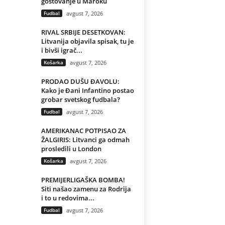
gostovanje u Maroku
Fudbal
avgust 7, 2026
RIVAL SRBIJE DESETKOVAN:
Litvanija objavila spisak, tu je
i bivši igrač...
Košarka
avgust 7, 2026
PRODAO DUŠU ĐAVOLU:
Kako je Đani Infantino postao
grobar svetskog fudbala?
Fudbal
avgust 7, 2026
AMERIKANAC POTPISAO ZA
ŽALGIRIS: Litvanci ga odmah
prosledili u London
Košarka
avgust 7, 2026
PREMIJERLIGAŠKA BOMBA!
Siti našao zamenu za Rodrija
i to u redovima...
Fudbal
avgust 7, 2026