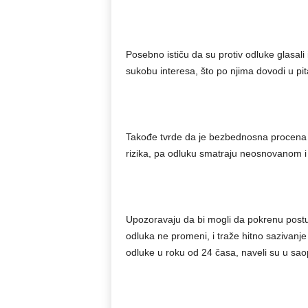
Posebno ističu da su protiv odluke glasali 
sukobu interesa, što po njima dovodi u pit
Takođe tvrde da je bezbednosna procena po
rizika, pa odluku smatraju neosnovanom i š
Upozoravaju da bi mogli da pokrenu post
odluka ne promeni, i traže hitno sazivanje
odluke u roku od 24 časa, naveli su u sao