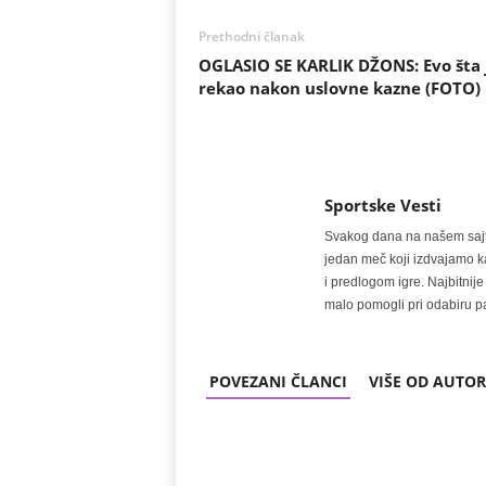
Prethodni članak
OGLASIO SE KARLIK DŽONS: Evo šta 
rekao nakon uslovne kazne (FOTO)
Sportske Vesti
Svakog dana na našem sajtu 
jedan meč koji izdvajamo kao
i predlogom igre. Najbitn
malo pomogli pri odabiru pa
POVEZANI ČLANCI
VIŠE OD AUTO