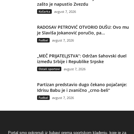
zašto je napustio Zvezdu
Košarka
avgust 7, 2026
RADOSAV PETROVIĆ OTVORIO DUŠU: Ovo mu
je Slaviša Jokanović poručio, pa...
Fudbal
avgust 7, 2026
„MEČ PRIJATELJSTVA“: Održan šahovski duel
između Srbije i Republike Srpske
Ostali sportovi
avgust 7, 2026
Partizan predstavio dugo čekano pojačanje:
Idrisu Babu je i zvanično „crno-beli“
Fudbal
avgust 7, 2026
Portal smo pokrenuli iz ljubavi prema sportskom klađenju, koje je za