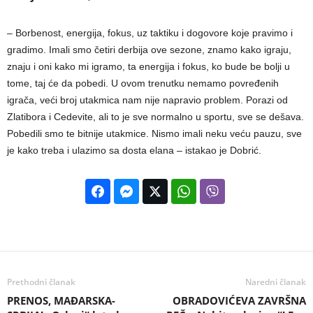
– Borbenost, energija, fokus, uz taktiku i dogovore koje pravimo i
gradimo. Imali smo četiri derbija ove sezone, znamo kako igraju,
znaju i oni kako mi igramo, ta energija i fokus, ko bude be bolji u
tome, taj će da pobedi. U ovom trenutku nemamo povređenih
igrača, veći broj utakmica nam nije napravio problem. Porazi od
Zlatibora i Cedevite, ali to je sve normalno u sportu, sve se dešava.
Pobedili smo te bitnije utakmice. Nismo imali neku veću pauzu, sve
je kako treba i ulazimo sa dosta elana – istakao je Dobrić.
Prethodni članak
Naredni članak
PRENOS, MAĐARSKA-
OBRADOVIĆEVA ZAVRŠNA