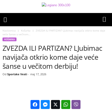
Naslovnica
Košarka
ZVEZDA ILI PARTIZAN? LJubimac navijača otkrio kome daje
veće šanse u večitom...
KOŠARKA
ZVEZDA ILI PARTIZAN? LJubimac
navijača otkrio kome daje veće
šanse u večitom derbiju!
Od
Sportske Vesti
-
maj 17, 2026