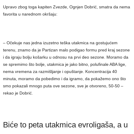
Upravo zbog toga kapiten Zvezde, Ognjen Dobrić, smatra da nema
favorita u narednom okršaju:
– Očekuje nas jedna izuzetno teška utakmica na gostujućem
terenu, znamo da je Partizan malo podigao formu pred kraj sezone
i da igraju bolju košarku u odnosu na prvi deo sezone. Moramo da
se spremimo što bolje, utakmica je jako bitno, polufinale ABA lige,
nema vremena za razmišljanje i opuštanje. Koncentracija 40
minuta, moramo da pobedimo i da igramo, da pokažemo ono što
smo pokazali mnogo puta ove sezone, sve je otvoreno, 50-50 –
rekao je Dobrić.
Biće to peta utakmica evroligaša, a u