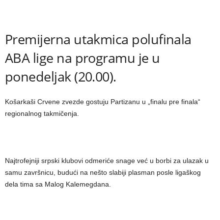
Premijerna utakmica polufinala
ABA lige na programu je u
ponedeljak (20.00).
Košarkaši Crvene zvezde gostuju Partizanu u „finalu pre finala“
regionalnog takmičenja.
Najtrofejniji srpski klubovi odmeriće snage već u borbi za ulazak u
samu završnicu, budući na nešto slabiji plasman posle ligaškog
dela tima sa Malog Kalemegdana.