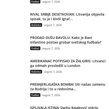
Fudbal
avgust 7, 2026
RIVAL SRBIJE DESETKOVAN: Litvanija objavila
spisak, tu je i bivši igrač...
Košarka
avgust 7, 2026
PRODAO DUŠU ĐAVOLU: Kako je Đani
Infantino postao grobar svetskog fudbala?
Fudbal
avgust 7, 2026
AMERIKANAC POTPISAO ZA ŽALGIRIS: Litvanci
ga odmah prosledili u London
Košarka
avgust 7, 2026
PREMIJERLIGAŠKA BOMBA! Siti našao zamenu
za Rodrija i to u redovima...
Fudbal
avgust 7, 2026
ISPLIVALA ISTINA! Darko Rajaković otkrio