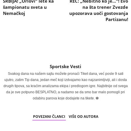
SRBIJA! „Orlovi“ lete ka
REČ: „Nebitno ko je…“! Evo
šampionatu sveta u
na šta trener Zvezde
Nemačkoj
upozorava uoči gostovanja
Partizanu!
Sportske Vesti
Svakog dana na našem sajtu možete pronaći Tiket dana, već posle 9 sati
ujutro, zatim Tip dana, jedan meč koji izdvajamo kao najzanimljiviji, ali i dosta
drugih tipova, sa kraćim analizama ekipa i predlogom igre. Najbitnije od svega
da je sve potpuno BESPLATNO, a nadamo se da smo bar malo pomogli pri
odabiru parova koje dodajete na tikete. ⚽
POVEZANI ČLANCI
VIŠE OD AUTORA