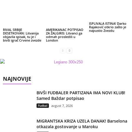
ISPLIVALA ISTINA! Darko
Rajaković otkrio zašto je
RIVAL SRBIJE
AMERIKANAC POTPISAO
napustio Zvezdu
DESETKOVAN: Litvanija
ZA ŽALGIRIS: Litvanci ga
objavila spisak, tu je i
odmah prosledili u
bivši igrač Crvene zvezde
London
NAJNOVIJE
BIVŠI FUDBALER PARTIZANA IMA NOVI KLUB!
Samed Baždar potpisao
Fudbal
avgust 7, 2026
MIGRANTSKA KRIZA UZELA DANAK! Barselona
otkazala gostovanje u Maroku