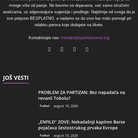
mnoge više od pasije. Ne bavimo se dojavama, već samo stručnim
analizama, uz odgovarajuće sugestije i predloge. Najbitnije od svega da je
sve potpuno BESPLATNO, a nadamo se da smo bar malo pomogli pri
odabiru parova koje dodajete na tikete.
Kontaktirajte nas:
kontakt@sportskevesti.org
JOŠ VESTI
PROBLEM ZA PARTIZAN: Bez napadača na
revanš Tobolu?
Fudbal
avgust 10, 2026
„ENFILD“ ZOVE: Nekadašnji kapiten Barse
pojačava šestostrukog prvaka Evrope
Fudbal
avgust 10, 2026