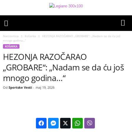
Naslovnica
Košarka
HEZONJA RAZOČARAO „GROBARE“: „Nadam se da ću još
mnogo godina…“
KOŠARKA
HEZONJA RAZOČARAO
„GROBARE“: „Nadam se da ću još
mnogo godina…“
Od
Sportske Vesti
-
maj 19, 2026