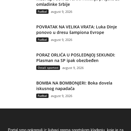
omladinke Srbije
Fudbal
avgust 9, 2026
POVRATAK NA VELIKA VRATA: Luka Dinje
ponovo u dresu šampiona Evrope
Fudbal
avgust 9, 2026
PORAZ ORLIĆA U POSLEDNJOJ SEKUNDI:
Plasman na SP ipak obezbeđen
Ostali sportovi
avgust 9, 2026
BOMBA NA BOMBONJERI: Boka dovela
iskusnog napadača
Fudbal
avgust 9, 2026
Portal smo pokrenuli iz ljubavi prema sportskom klađenju, koje je za