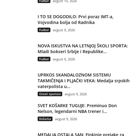
Fudbal
avgust 10, 2026
I TO SE DOGODILO: Prvi poraz IMT-a,
Vojvodina bolja od Radnika
Fudbal
avgust 9, 2026
NOVA ISKUSTVA NA LETNJOJ ŠKOLI SPORTA:
Mladi bokseri Srbije i Republike...
Fudbal
avgust 9, 2026
UPRKOS SKANDALOZNOM SISTEMU
TAKMIČENJA I PLJAČKI VEKA: Medalja srpskih
vaterpolista u...
Ostali sportovi
avgust 9, 2026
SVET KOŠARKE TUGUJE: Preminuo Don
Nelson, legendarni NBA trener i...
Košarka
avgust 9, 2026
MEDALJA OSTALA SAN: Finkinje prejake za