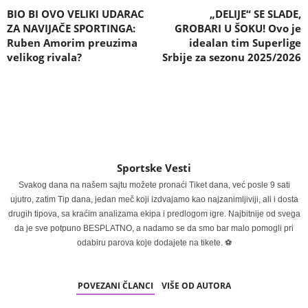
BIO BI OVO VELIKI UDARAC
„DELIJE“ SE SLADE,
ZA NAVIJAČE SPORTINGA:
GROBARI U ŠOKU! Ovo je
Ruben Amorim preuzima
idealan tim Superlige
velikog rivala?
Srbije za sezonu 2025/2026
Sportske Vesti
Svakog dana na našem sajtu možete pronaći Tiket dana, već posle 9 sati
ujutro, zatim Tip dana, jedan meč koji izdvajamo kao najzanimljiviji, ali i dosta
drugih tipova, sa kraćim analizama ekipa i predlogom igre. Najbitnije od svega
da je sve potpuno BESPLATNO, a nadamo se da smo bar malo pomogli pri
odabiru parova koje dodajete na tikete. ⚽
POVEZANI ČLANCI
VIŠE OD AUTORA