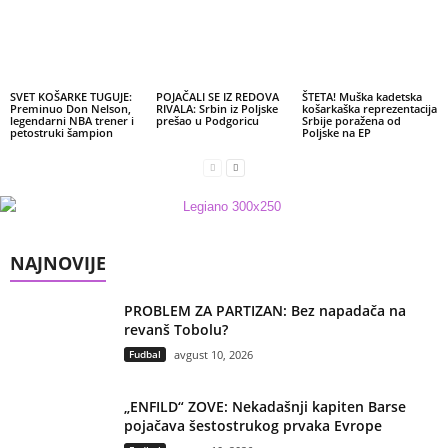
SVET KOŠARKE TUGUJE:
POJAČALI SE IZ REDOVA
ŠTETA! Muška kadetska
Preminuo Don Nelson,
RIVALA: Srbin iz Poljske
košarkaška reprezentacija
legendarni NBA trener i
prešao u Podgoricu
Srbije poražena od
petostruki šampion
Poljske na EP
NAJNOVIJE
PROBLEM ZA PARTIZAN: Bez napadača na
revanš Tobolu?
Fudbal
avgust 10, 2026
„ENFILD“ ZOVE: Nekadašnji kapiten Barse
pojačava šestostrukog prvaka Evrope