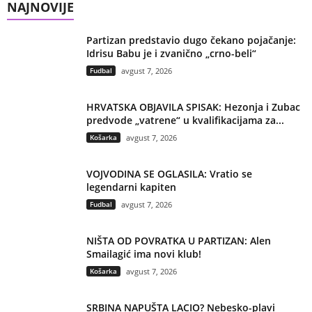
NAJNOVIJE
Partizan predstavio dugo čekano pojačanje:
Idrisu Babu je i zvanično „crno-beli“
Fudbal
avgust 7, 2026
HRVATSKA OBJAVILA SPISAK: Hezonja i Zubac
predvode „vatrene“ u kvalifikacijama za...
Košarka
avgust 7, 2026
VOJVODINA SE OGLASILA: Vratio se
legendarni kapiten
Fudbal
avgust 7, 2026
NIŠTA OD POVRATKA U PARTIZAN: Alen
Smailagić ima novi klub!
Košarka
avgust 7, 2026
SRBINA NAPUŠTA LACIO? Nebesko-plavi