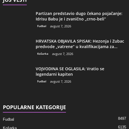
Partizan predstavio dugo čekano pojačanje:
Idrisu Babu je i zvanično „crno-beli“
Fudbal
avgust 7, 2026
HRVATSKA OBJAVILA SPISAK: Hezonja i Zubac
predvode „vatrene“ u kvalifikacijama za...
Košarka
avgust 7, 2026
VOJVODINA SE OGLASILA: Vratio se
legendarni kapiten
Fudbal
avgust 7, 2026
POPULARNE KATEGORIJE
8497
Fudbal
6135
Košarka