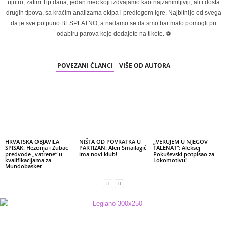
ujutro, zatim Tip dana, jedan meč koji izdvajamo kao najzanimljiviji, ali i dosta
drugih tipova, sa kraćim analizama ekipa i predlogom igre. Najbitnije od svega
da je sve potpuno BESPLATNO, a nadamo se da smo bar malo pomogli pri
odabiru parova koje dodajete na tikete. ⚽
POVEZANI ČLANCI
VIŠE OD AUTORA
HRVATSKA OBJAVILA
NIŠTA OD POVRATKA U
„VERUJEM U NJEGOV
SPISAK: Hezonja i Zubac
PARTIZAN: Alen Smailagić
TALENAT“: Aleksej
predvode „vatrene“ u
ima novi klub!
Pokuševski potpisao za
kvalifikacijama za
Lokomotivu!
Mundobasket