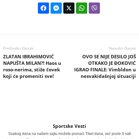
Prethodni članak
Naredni članak
ZLATAN IBRAHIMOVIĆ
OVO SE NIJE DESILO JOŠ
NAPUŠTA MILAN?! Haos u
OTKAKO JE ĐOKOVIĆ
roso-nerima, stiže čovek
IGRAO FINALE: Vimbldon u
koji će promeniti sve!
nesvakidašnjoj situaciji
Sportske Vesti
Svakog dana na našem sajtu možete pronaći Tiket dana, već posle 9 sati