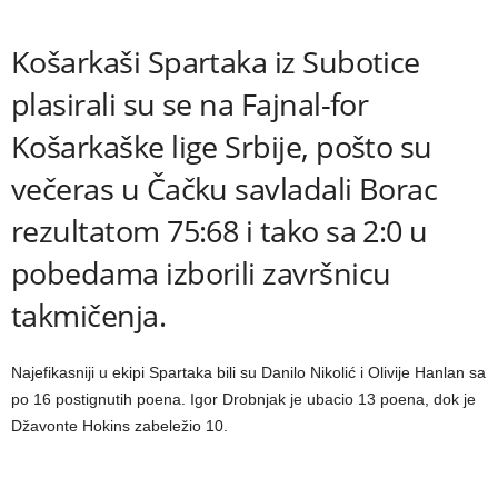
Košarkaši Spartaka iz Subotice
plasirali su se na Fajnal-for
Košarkaške lige Srbije, pošto su
večeras u Čačku savladali Borac
rezultatom 75:68 i tako sa 2:0 u
pobedama izborili završnicu
takmičenja.
Najefikasniji u ekipi Spartaka bili su Danilo Nikolić i Olivije Hanlan sa
po 16 postignutih poena. Igor Drobnjak je ubacio 13 poena, dok je
Džavonte Hokins zabeležio 10.