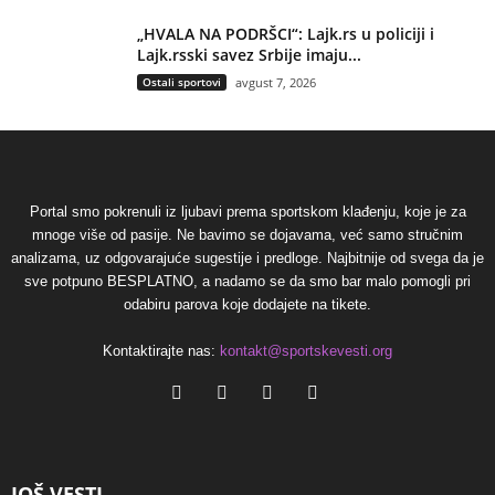
„HVALA NA PODRŠCI“: Lajk.rs u policiji i
Lajk.rsski savez Srbije imaju...
Ostali sportovi
avgust 7, 2026
Portal smo pokrenuli iz ljubavi prema sportskom klađenju, koje je za
mnoge više od pasije. Ne bavimo se dojavama, već samo stručnim
analizama, uz odgovarajuće sugestije i predloge. Najbitnije od svega da je
sve potpuno BESPLATNO, a nadamo se da smo bar malo pomogli pri
odabiru parova koje dodajete na tikete.
Kontaktirajte nas:
kontakt@sportskevesti.org
JOŠ VESTI