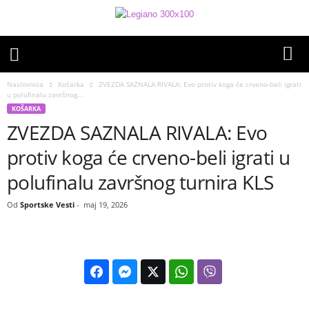
Naslovnica
Košarka
ZVEZDA SAZNALA RIVALA: Evo protiv koga će crveno-beli igrati
u polufinalu završnog...
KOŠARKA
ZVEZDA SAZNALA RIVALA: Evo
protiv koga će crveno-beli igrati u
polufinalu završnog turnira KLS
Od
Sportske Vesti
-
maj 19, 2026