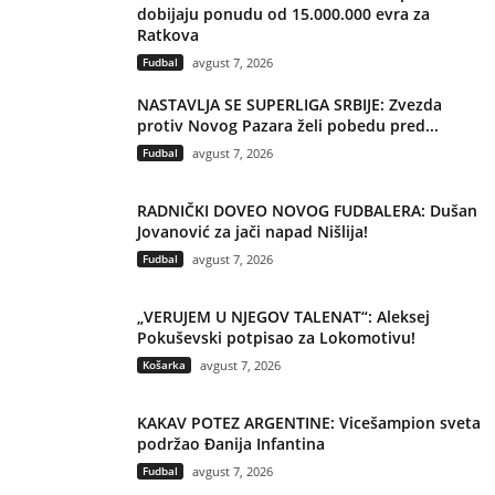
dobijaju ponudu od 15.000.000 evra za
Ratkova
Fudbal
avgust 7, 2026
NASTAVLJA SE SUPERLIGA SRBIJE: Zvezda
protiv Novog Pazara želi pobedu pred...
Fudbal
avgust 7, 2026
RADNIČKI DOVEO NOVOG FUDBALERA: Dušan
Jovanović za jači napad Nišlija!
Fudbal
avgust 7, 2026
„VERUJEM U NJEGOV TALENAT“: Aleksej
Pokuševski potpisao za Lokomotivu!
Košarka
avgust 7, 2026
KAKAV POTEZ ARGENTINE: Vicešampion sveta
podržao Đanija Infantina
Fudbal
avgust 7, 2026