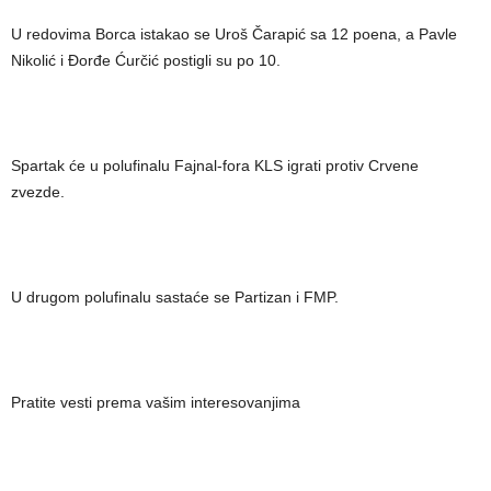
U redovima Borca istakao se Uroš Čarapić sa 12 poena, a Pavle
Nikolić i Đorđe Ćurčić postigli su po 10.
Spartak će u polufinalu Fajnal-fora KLS igrati protiv Crvene
zvezde.
U drugom polufinalu sastaće se Partizan i FMP.
Pratite vesti prema vašim interesovanjima