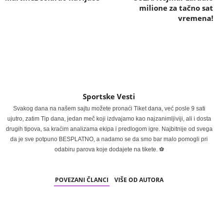
milione za tačno sat
vremena!
Sportske Vesti
Svakog dana na našem sajtu možete pronaći Tiket dana, već posle 9 sati
ujutro, zatim Tip dana, jedan meč koji izdvajamo kao najzanimljiviji, ali i dosta
drugih tipova, sa kraćim analizama ekipa i predlogom igre. Najbitnije od svega
da je sve potpuno BESPLATNO, a nadamo se da smo bar malo pomogli pri
odabiru parova koje dodajete na tikete. ⚽
POVEZANI ČLANCI
VIŠE OD AUTORA