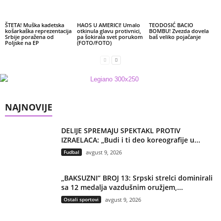
ŠTETA! Muška kadetska
HAOS U AMERICI! Umalo
TEODOSIĆ BACIO
košarkaška reprezentacija
otkinula glavu protivnici,
BOMBU! Zvezda dovela
Srbije poražena od
pa šokirala svet porukom
baš veliko pojačanje
Poljske na EP
(FOTO/FOTO)
NAJNOVIJE
DELIJE SPREMAJU SPEKTAKL PROTIV
IZRAELACA: „Budi i ti deo koreografije u...
Fudbal
avgust 9, 2026
„BAKSUZNI“ BROJ 13: Srpski strelci dominirali
sa 12 medalja vazdušnim oružjem,...
Ostali sportovi
avgust 9, 2026