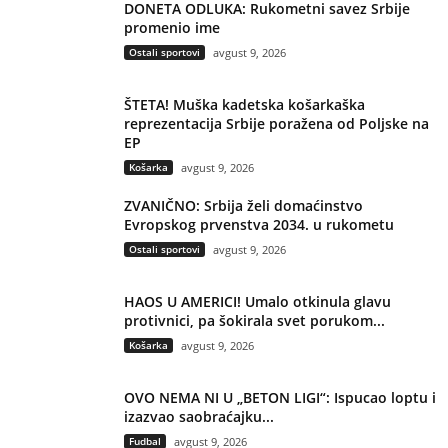
DONETA ODLUKA: Rukometni savez Srbije
promenio ime
Ostali sportovi
avgust 9, 2026
ŠTETA! Muška kadetska košarkaška
reprezentacija Srbije poražena od Poljske na
EP
Košarka
avgust 9, 2026
ZVANIČNO: Srbija želi domaćinstvo
Evropskog prvenstva 2034. u rukometu
Ostali sportovi
avgust 9, 2026
HAOS U AMERICI! Umalo otkinula glavu
protivnici, pa šokirala svet porukom...
Košarka
avgust 9, 2026
OVO NEMA NI U „BETON LIGI“: Ispucao loptu i
izazvao saobraćajku...
Fudbal
avgust 9, 2026