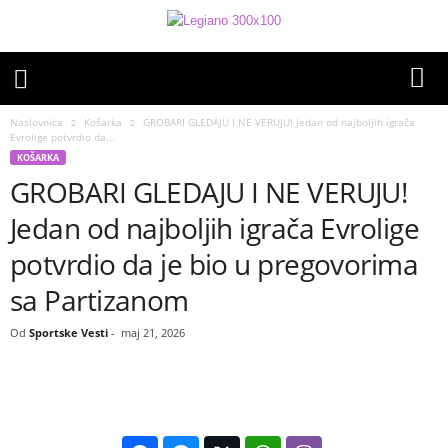
Naslovnica
Košarka
GROBARI GLEDAJU I NE VERUJU! Jedan od najboljih igrača
Evrolige potvrdio da...
KOŠARKA
GROBARI GLEDAJU I NE VERUJU!
Jedan od najboljih igrača Evrolige
potvrdio da je bio u pregovorima
sa Partizanom
Od
Sportske Vesti
-
maj 21, 2026