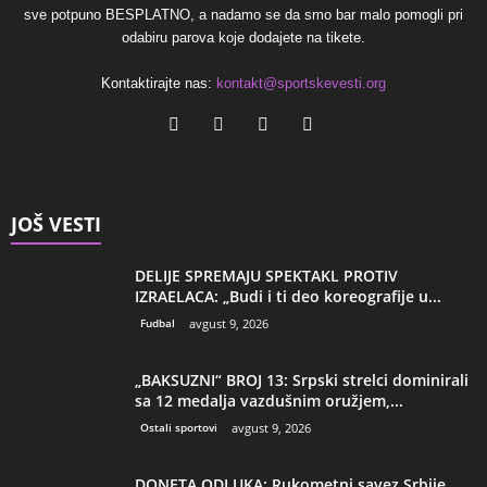
sve potpuno BESPLATNO, a nadamo se da smo bar malo pomogli pri
odabiru parova koje dodajete na tikete.
Kontaktirajte nas:
kontakt@sportskevesti.org
JOŠ VESTI
DELIJE SPREMAJU SPEKTAKL PROTIV
IZRAELACA: „Budi i ti deo koreografije u...
Fudbal
avgust 9, 2026
„BAKSUZNI“ BROJ 13: Srpski strelci dominirali
sa 12 medalja vazdušnim oružjem,...
Ostali sportovi
avgust 9, 2026
DONETA ODLUKA: Rukometni savez Srbije