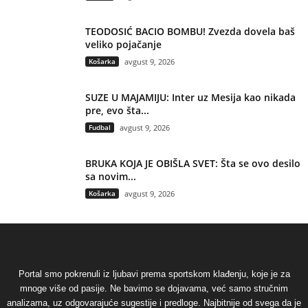
TEODOSIĆ BACIO BOMBU! Zvezda dovela baš
veliko pojačanje
Košarka
avgust 9, 2026
SUZE U MAJAMIJU: Inter uz Mesija kao nikada
pre, evo šta...
Fudbal
avgust 9, 2026
BRUKA KOJA JE OBIŠLA SVET: Šta se ovo desilo
sa novim...
Košarka
avgust 9, 2026
Portal smo pokrenuli iz ljubavi prema sportskom klađenju, koje je za
mnoge više od pasije. Ne bavimo se dojavama, već samo stručnim
analizama, uz odgovarajuće sugestije i predloge. Najbitnije od svega da je