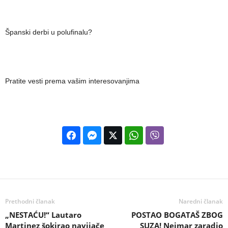
Španski derbi u polufinalu?
Pratite vesti prema vašim interesovanjima
Prethodni članak
Naredni članak
„NESTAĆU!“ Lautaro
POSTAO BOGATAŠ ZBOG
Martinez šokirao navijače
SUZA! Nejmar zaradio