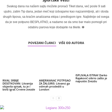
Sportske Vesti
Svakog dana na našem sajtu možete pronaći Tiket dana, već posle 9 sati
ujutro, zatim Tip dana, jedan meč koji izdvajamo kao najzanimljiviji, ali i dosta
drugih tipova, sa kraćim analizama ekipa i predlogom igre. Najbitnije od svega
da je sve potpuno BESPLATNO, a nadamo se da smo bar malo pomogli pri
odabiru parova koje dodajete na tikete. ⚽
POVEZANI ČLANCI
VIŠE OD AUTORA
ISPLIVALA ISTINA! Darko
Rajaković otkrio zašto je
RIVAL SRBIJE
AMERIKANAC POTPISAO
napustio Zvezdu
DESETKOVAN: Litvanija
ZA ŽALGIRIS: Litvanci ga
objavila spisak, tu je i
odmah prosledili u
bivši igrač Crvene zvezde
London