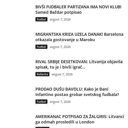
BIVŠI FUDBALER PARTIZANA IMA NOVI KLUB!
Samed Baždar potpisao
Fudbal
avgust 7, 2026
MIGRANTSKA KRIZA UZELA DANAK! Barselona
otkazala gostovanje u Maroku
Fudbal
avgust 7, 2026
RIVAL SRBIJE DESETKOVAN: Litvanija objavila
spisak, tu je i bivši igrač...
Košarka
avgust 7, 2026
PRODAO DUŠU ĐAVOLU: Kako je Đani
Infantino postao grobar svetskog fudbala?
Fudbal
avgust 7, 2026
AMERIKANAC POTPISAO ZA ŽALGIRIS: Litvanci
ga odmah prosledili u London