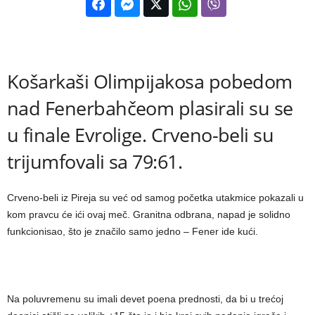
Košarkaši Olimpijakosa pobedom
nad Fenerbahčeom plasirali su se
u finale Evrolige. Crveno-beli su
trijumfovali sa 79:61.
Crveno-beli iz Pireja su već od samog početka utakmice pokazali u
kom pravcu će ići ovaj meč. Granitna odbrana, napad je solidno
funkcionisao, što je značilo samo jedno – Fener ide kući.
Na poluvremenu su imali devet poena prednosti, da bi u trećoj