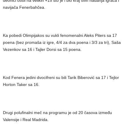
deonici otišli na velikih +15 što je i bio kraj svih nadanja igrača i
navijača Fenerbahčea.
Ka pobedi Olimpijakos su vukli fenomenalni Aleks Piters sa 17
poena (bez promaša iz igre, 4/4 za dva poena i 3/3 za tri), Saša
Vezenkov sa 16 i Tajler Dorsi sa 15 poena.
Kod Fenera jedini dvocifreni su bili Tarik Biberović sa 17 i Tejlor
Horton Taker sa 16.
Drugi polufinalni meč na programu je od 20 časova između
Valensije i Real Madrida.