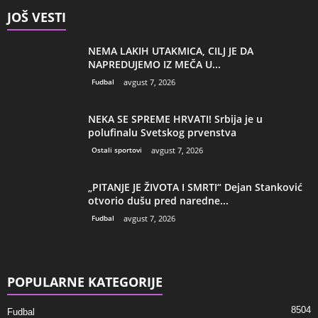
JOŠ VESTI
NEMA LAKIH UTAKMICA, CILJ JE DA
NAPREDUJEMO IZ MEČA U...
Fudbal
avgust 7, 2026
NEKA SE SPREME HRVATI! Srbija je u
polufinalu Svetskog prvenstva
Ostali sportovi
avgust 7, 2026
„PITANJE JE ŽIVOTA I SMRTI“ Dejan Stanković
otvorio dušu pred naredne...
Fudbal
avgust 7, 2026
POPULARNE KATEGORIJE
8504
Fudbal