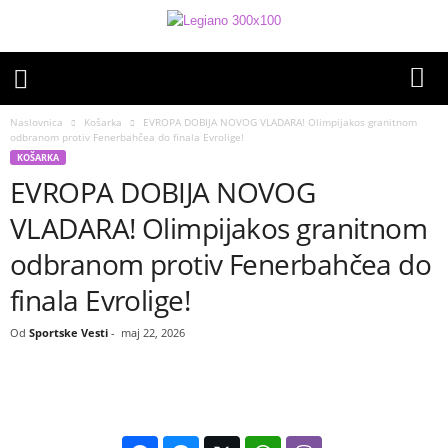
Naslovnica
Košarka
EVROPA DOBIJA NOVOG VLADARA! Olimpijakos granitnom
odbranom protiv Fenerbahčea do finala Evrolige!
KOŠARKA
EVROPA DOBIJA NOVOG
VLADARA! Olimpijakos granitnom
odbranom protiv Fenerbahčea do
finala Evrolige!
Od
Sportske Vesti
-
maj 22, 2026