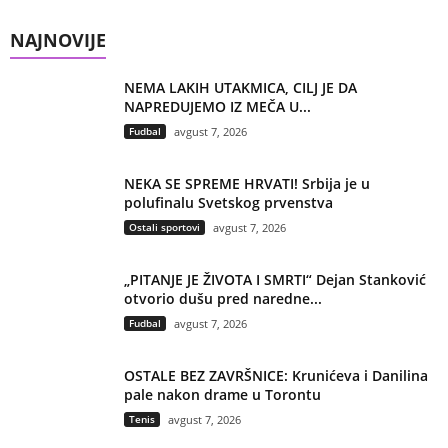
NAJNOVIJE
NEMA LAKIH UTAKMICA, CILJ JE DA
NAPREDUJEMO IZ MEČA U...
Fudbal
avgust 7, 2026
NEKA SE SPREME HRVATI! Srbija je u
polufinalu Svetskog prvenstva
Ostali sportovi
avgust 7, 2026
„PITANJE JE ŽIVOTA I SMRTI“ Dejan Stanković
otvorio dušu pred naredne...
Fudbal
avgust 7, 2026
OSTALE BEZ ZAVRŠNICE: Krunićeva i Danilina
pale nakon drame u Torontu
Tenis
avgust 7, 2026