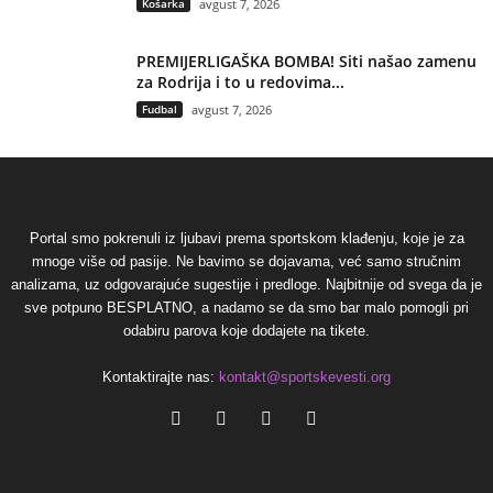
Košarka
avgust 7, 2026
PREMIJERLIGAŠKA BOMBA! Siti našao zamenu
za Rodrija i to u redovima...
Fudbal
avgust 7, 2026
Portal smo pokrenuli iz ljubavi prema sportskom klađenju, koje je za
mnoge više od pasije. Ne bavimo se dojavama, već samo stručnim
analizama, uz odgovarajuće sugestije i predloge. Najbitnije od svega da je
sve potpuno BESPLATNO, a nadamo se da smo bar malo pomogli pri
odabiru parova koje dodajete na tikete.
Kontaktirajte nas:
kontakt@sportskevesti.org