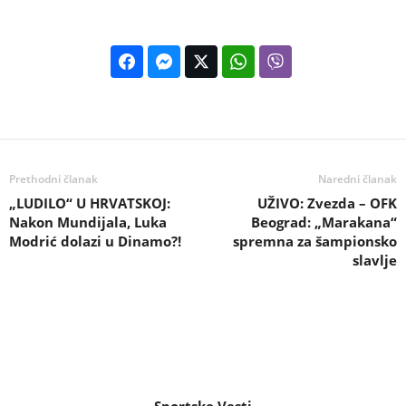
Prethodni članak
Naredni članak
„LUDILO“ U HRVATSKOJ:
UŽIVO: Zvezda – OFK
Nakon Mundijala, Luka
Beograd: „Marakana“
Modrić dolazi u Dinamo?!
spremna za šampionsko
slavlje