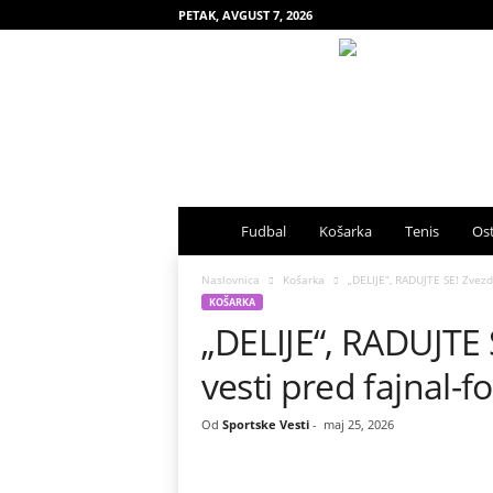
PETAK, AVGUST 7, 2026
S
Fudbal
Košarka
Tenis
Ost
p
Naslovnica
Košarka
„DELIJE“, RADUJTE SE! Zvezda
KOŠARKA
„DELIJE“, RADUJTE 
o
vesti pred fajnal-f
r
t
Od
Sportske Vesti
-
maj 25, 2026
s