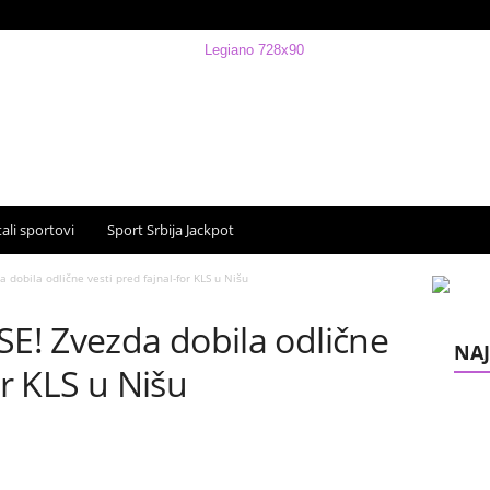
ali sportovi
Sport Srbija Jackpot
 dobila odlične vesti pred fajnal-for KLS u Nišu
SE! Zvezda dobila odlične
NAJ
or KLS u Nišu