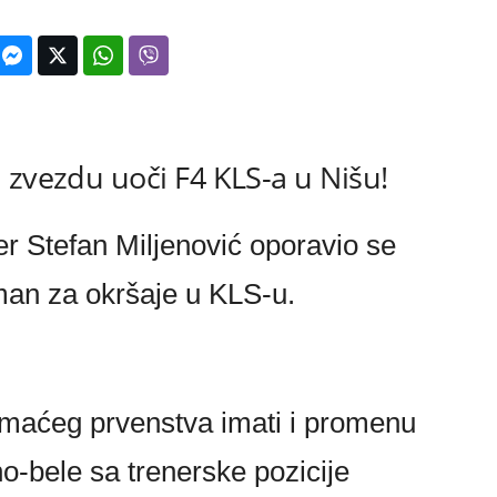
 zvezdu uoči F4 KLS-a u Nišu!
r Stefan Miljenović oporavio se
man za okršaje u KLS-u.
omaćeg prvenstva imati i promenu
no-bele sa trenerske pozicije