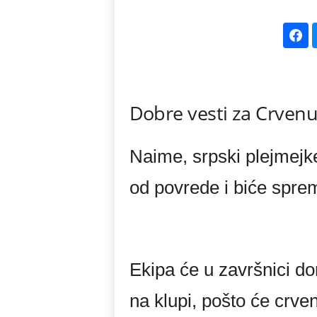
k
e
V
Dobre vesti za Crvenu
e
s
Naime, srpski plejmejke
t
od povrede i biće spre
i
Ekipa će u završnici d
na klupi, pošto će crve