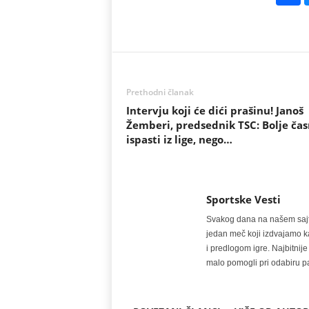
Prethodni članak
Intervju koji će dići prašinu! Janoš
Žemberi, predsednik TSC: Bolje ča
ispasti iz lige, nego…
Sportske Vesti
Svakog dana na našem sajtu 
jedan meč koji izdvajamo kao
i predlogom igre. Najbitn
malo pomogli pri odabiru pa