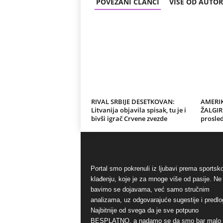
POVEZANI ČLANCI
VIŠE OD AUTO
RIVAL SRBIJE DESETKOVAN:
AMERI
Litvanija objavila spisak, tu je i
ŽALGIR
bivši igrač Crvene zvezde
prosled
Portal smo pokrenuli iz ljubavi prema sports
klađenju, koje je za mnoge više od pasije. Ne
bavimo se dojavama, već samo stručnim
analizama, uz odgovarajuće sugestije i predlo
Najbitnije od svega da je sve potpuno
BESPLATNO, a nadamo se da smo bar malo