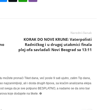
Naredni članak
KORAK DO NOVE KRUNE: Vaterpolisti
sno
Radničkog i u drugoj utakmici finala
plej-ofa savladali Novi Beograd sa 13:11
možete pronaći Tiket dana, već posle 9 sati ujutro, zatim Tip dana,
 najzanimljiviji, ali i dosta drugih tipova, sa kraćim analizama ekipa
ije od svega da je sve potpuno BESPLATNO, a nadamo se da smo bar
rova koje dodajete na tikete. ⚽