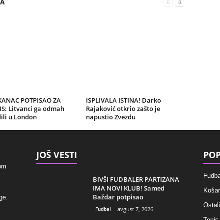
RA
KANAC POTPISAO ZA
ISPLIVALA ISTINA! Darko
IS: Litvanci ga odmah
Rajaković otkrio zašto je
ili u London
napustio Zvezdu
JOŠ VESTI
POP
kom
Fudba
BIVŠI FUDBALER PARTIZANA
IMA NOVI KLUB! Samed
Košar
Baždar potpisao
ge.
Ostali
Fudbal
avgust 7, 2026
Tenis