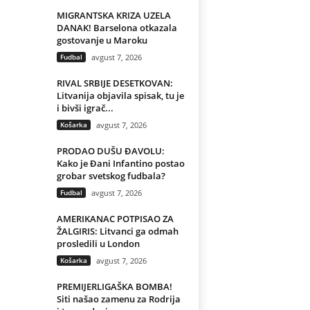
MIGRANTSKA KRIZA UZELA
DANAK! Barselona otkazala
gostovanje u Maroku
Fudbal
avgust 7, 2026
RIVAL SRBIJE DESETKOVAN:
Litvanija objavila spisak, tu je
i bivši igrač...
Košarka
avgust 7, 2026
PRODAO DUŠU ĐAVOLU:
Kako je Đani Infantino postao
grobar svetskog fudbala?
Fudbal
avgust 7, 2026
AMERIKANAC POTPISAO ZA
ŽALGIRIS: Litvanci ga odmah
prosledili u London
Košarka
avgust 7, 2026
PREMIJERLIGAŠKA BOMBA!
Siti našao zamenu za Rodrija