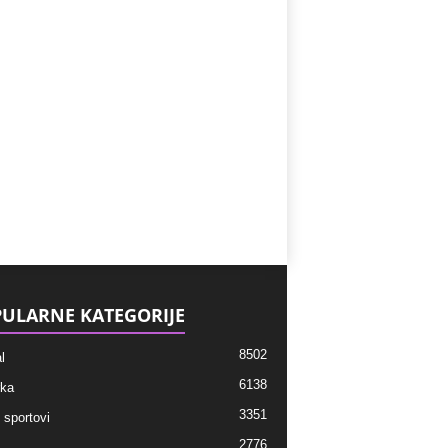
ULARNE KATEGORIJE
8502
l
6138
ka
3351
 sportovi
2776