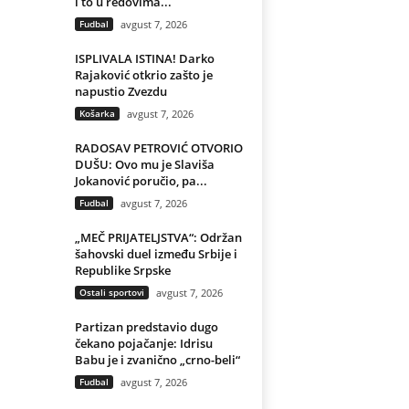
i to u redovima...
Fudbal
avgust 7, 2026
ISPLIVALA ISTINA! Darko
Rajaković otkrio zašto je
napustio Zvezdu
Košarka
avgust 7, 2026
RADOSAV PETROVIĆ OTVORIO
DUŠU: Ovo mu je Slaviša
Jokanović poručio, pa...
Fudbal
avgust 7, 2026
„MEČ PRIJATELJSTVA“: Održan
šahovski duel između Srbije i
Republike Srpske
Ostali sportovi
avgust 7, 2026
Partizan predstavio dugo
čekano pojačanje: Idrisu
Babu je i zvanično „crno-beli“
Fudbal
avgust 7, 2026