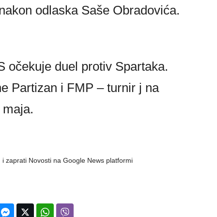
 nakon odlaska Saše Obradovića.
S očekuje duel protiv Spartaka.
ne Partizan i FMP – turnir j na
 maja.
 i zaprati Novosti na Google News platformi