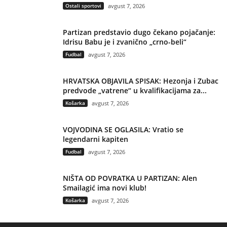
Ostali sportovi
avgust 7, 2026
Partizan predstavio dugo čekano pojačanje:
Idrisu Babu je i zvanično „crno-beli“
Fudbal
avgust 7, 2026
HRVATSKA OBJAVILA SPISAK: Hezonja i Zubac
predvode „vatrene“ u kvalifikacijama za...
Košarka
avgust 7, 2026
VOJVODINA SE OGLASILA: Vratio se
legendarni kapiten
Fudbal
avgust 7, 2026
NIŠTA OD POVRATKA U PARTIZAN: Alen
Smailagić ima novi klub!
Košarka
avgust 7, 2026