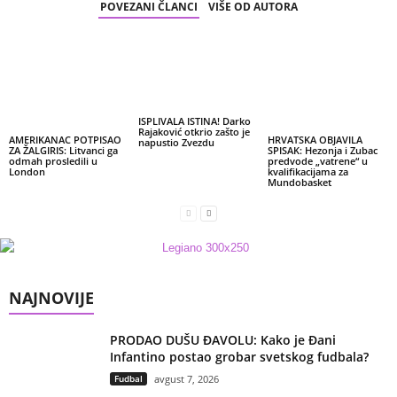
POVEZANI ČLANCI
VIŠE OD AUTORA
ISPLIVALA ISTINA! Darko
Rajaković otkrio zašto je
AMERIKANAC POTPISAO
HRVATSKA OBJAVILA
napustio Zvezdu
ZA ŽALGIRIS: Litvanci ga
SPISAK: Hezonja i Zubac
odmah prosledili u
predvode „vatrene“ u
London
kvalifikacijama za
Mundobasket
NAJNOVIJE
PRODAO DUŠU ĐAVOLU: Kako je Đani
Infantino postao grobar svetskog fudbala?
Fudbal
avgust 7, 2026