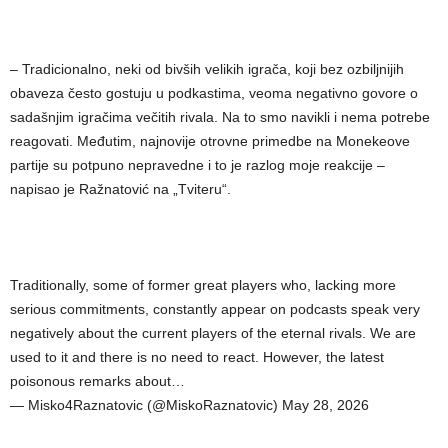
– Tradicionalno, neki od bivših velikih igrača, koji bez ozbiljnijih
obaveza često gostuju u podkastima, veoma negativno govore o
sadašnjim igračima večitih rivala. Na to smo navikli i nema potrebe
reagovati. Međutim, najnovije otrovne primedbe na Monekeove
partije su potpuno nepravedne i to je razlog moje reakcije –
napisao je Ražnatović na „Tviteru“.
Traditionally, some of former great players who, lacking more
serious commitments, constantly appear on podcasts speak very
negatively about the current players of the eternal rivals. We are
used to it and there is no need to react. However, the latest
poisonous remarks about…
— Misko4Raznatovic (@MiskoRaznatovic) May 28, 2026