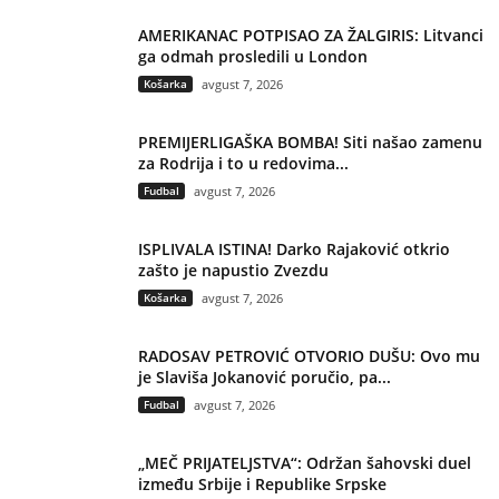
AMERIKANAC POTPISAO ZA ŽALGIRIS: Litvanci
ga odmah prosledili u London
Košarka
avgust 7, 2026
PREMIJERLIGAŠKA BOMBA! Siti našao zamenu
za Rodrija i to u redovima...
Fudbal
avgust 7, 2026
ISPLIVALA ISTINA! Darko Rajaković otkrio
zašto je napustio Zvezdu
Košarka
avgust 7, 2026
RADOSAV PETROVIĆ OTVORIO DUŠU: Ovo mu
je Slaviša Jokanović poručio, pa...
Fudbal
avgust 7, 2026
„MEČ PRIJATELJSTVA“: Održan šahovski duel
između Srbije i Republike Srpske