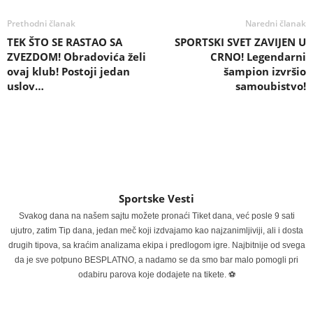
Prethodni članak
Naredni članak
TEK ŠTO SE RASTAO SA
SPORTSKI SVET ZAVIJEN U
ZVEZDOM! Obradovića želi
CRNO! Legendarni
ovaj klub! Postoji jedan
šampion izvršio
uslov…
samoubistvo!
Sportske Vesti
Svakog dana na našem sajtu možete pronaći Tiket dana, već posle 9 sati
ujutro, zatim Tip dana, jedan meč koji izdvajamo kao najzanimljiviji, ali i dosta
drugih tipova, sa kraćim analizama ekipa i predlogom igre. Najbitnije od svega
da je sve potpuno BESPLATNO, a nadamo se da smo bar malo pomogli pri
odabiru parova koje dodajete na tikete. ⚽