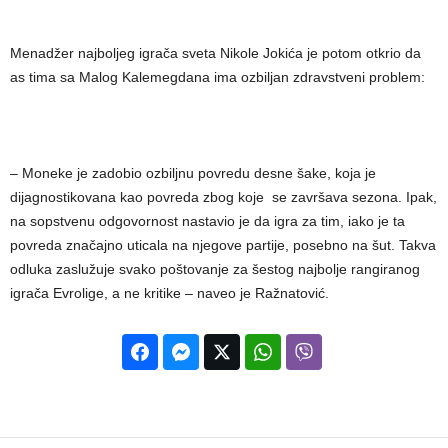
Menadžer najboljeg igrača sveta Nikole Jokića je potom otkrio da
as tima sa Malog Kalemegdana ima ozbiljan zdravstveni problem:
– Moneke je zadobio ozbiljnu povredu desne šake, koja je
dijagnostikovana kao povreda zbog koje se završava sezona. Ipak,
na sopstvenu odgovornost nastavio je da igra za tim, iako je ta
povreda značajno uticala na njegove partije, posebno na šut. Takva
odluka zaslužuje svako poštovanje za šestog najbolje rangiranog
igrača Evrolige, a ne kritike – naveo je Ražnatović.