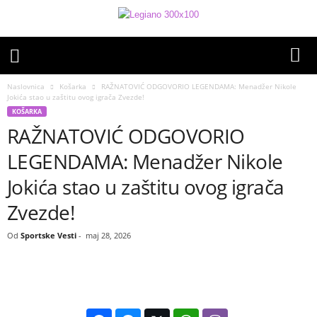
Naslovnica
Košarka
RAŽNATOVIĆ ODGOVORIO LEGENDAMA: Menadžer Nikole
Jokića stao u zaštitu ovog igrača Zvezde!
KOŠARKA
RAŽNATOVIĆ ODGOVORIO
LEGENDAMA: Menadžer Nikole
Jokića stao u zaštitu ovog igrača
Zvezde!
Od
Sportske Vesti
-
maj 28, 2026