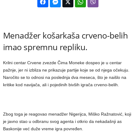
Menadžer košarkaša crveno-belih
imao spremnu repliku.
Krilni centar Crvene zvezde Čima Moneke dospeo je u centar
pažnje, jer ni izbliza ne prikazuje partije koje se od njega očekuju.
Naročito se to odnosi na poslednja dva meseca, što je naišlo na
kritike kod navijača, ali i pojedinih bivših igrača crveno-belih.
Zbog toga je reagovao menadžer Nigerijca, Miško Ražnatović, koji
je javno stao u odbranu svog agenta i otkrio da nekadašnji as
Baskonije već duže vreme igra povređen.