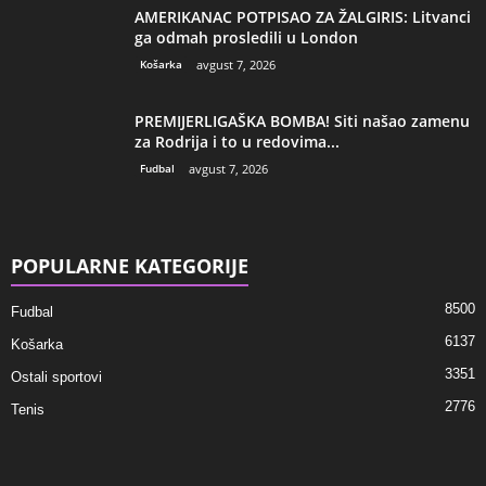
AMERIKANAC POTPISAO ZA ŽALGIRIS: Litvanci
ga odmah prosledili u London
Košarka
avgust 7, 2026
PREMIJERLIGAŠKA BOMBA! Siti našao zamenu
za Rodrija i to u redovima...
Fudbal
avgust 7, 2026
POPULARNE KATEGORIJE
8500
Fudbal
6137
Košarka
3351
Ostali sportovi
2776
Tenis