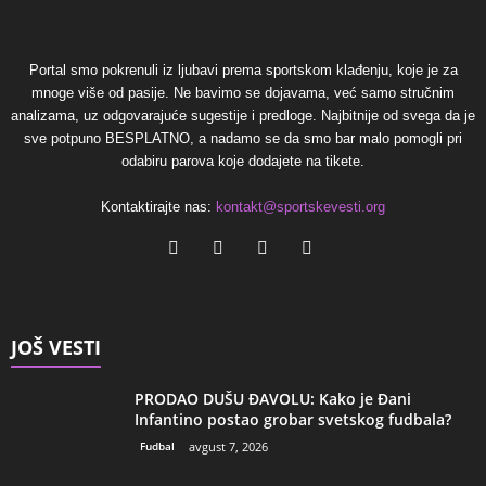
Portal smo pokrenuli iz ljubavi prema sportskom klađenju, koje je za
mnoge više od pasije. Ne bavimo se dojavama, već samo stručnim
analizama, uz odgovarajuće sugestije i predloge. Najbitnije od svega da je
sve potpuno BESPLATNO, a nadamo se da smo bar malo pomogli pri
odabiru parova koje dodajete na tikete.
Kontaktirajte nas:
kontakt@sportskevesti.org
JOŠ VESTI
PRODAO DUŠU ĐAVOLU: Kako je Đani
Infantino postao grobar svetskog fudbala?
Fudbal
avgust 7, 2026