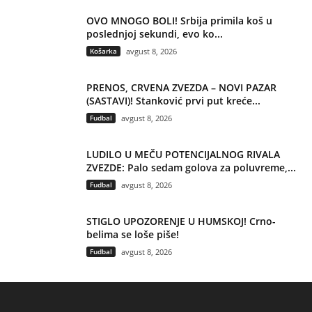
OVO MNOGO BOLI! Srbija primila koš u
poslednjoj sekundi, evo ko...
Košarka
avgust 8, 2026
PRENOS, CRVENA ZVEZDA – NOVI PAZAR
(SASTAVI)! Stanković prvi put kreće...
Fudbal
avgust 8, 2026
LUDILO U MEČU POTENCIJALNOG RIVALA
ZVEZDE: Palo sedam golova za poluvreme,...
Fudbal
avgust 8, 2026
STIGLO UPOZORENJE U HUMSKOJ! Crno-
belima se loše piše!
Fudbal
avgust 8, 2026