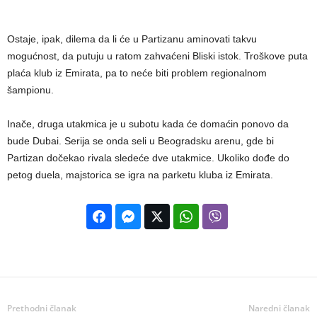
Ostaje, ipak, dilema da li će u Partizanu aminovati takvu
mogućnost, da putuju u ratom zahvaćeni Bliski istok. Troškove puta
plaća klub iz Emirata, pa to neće biti problem regionalnom
šampionu.
Inače, druga utakmica je u subotu kada će domaćin ponovo da
bude Dubai. Serija se onda seli u Beogradsku arenu, gde bi
Partizan dočekao rivala sledeće dve utakmice. Ukoliko dođe do
petog duela, majstorica se igra na parketu kluba iz Emirata.
Prethodni članak
Naredni članak