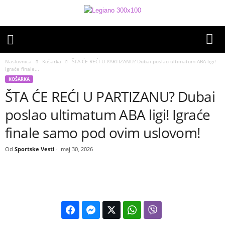
Naslovnica
Košarka
ŠTA ĆE REĆI U PARTIZANU? Dubai poslao ultimatum ABA ligi!
Igraće finale...
KOŠARKA
ŠTA ĆE REĆI U PARTIZANU? Dubai
poslao ultimatum ABA ligi! Igraće
finale samo pod ovim uslovom!
Od
Sportske Vesti
-
maj 30, 2026