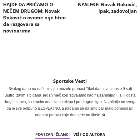
HAJDE DA PRIČAMO O
NASLEĐE: Novak Đoković,
NEČEM DRUGOM: Novak
ipak, zadovoljan
Đoković o ovome nije hteo
da razgovara sa
novinarima
Sportske Vesti
Svakog dana na našem sajtu možete pronaći Tiket dana, već posle 9 sati
ujutro, zatim Tip dana, jedan meč koji izdvajamo kao najzanimljiviji, ali i dosta
drugih tipova, sa kraćim analizama ekipa i predlogom igre. Najbitnije od svega
da je sve potpuno BESPLATNO, a nadamo se da smo bar malo pomogli pri
odabiru parova koje dodajete na tikete. ⚽
POVEZANI ČLANCI
VIŠE OD AUTORA