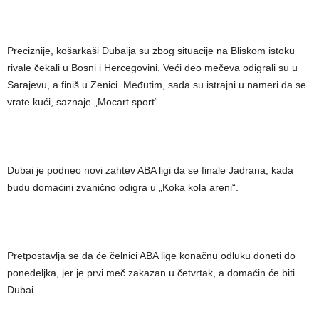
Preciznije, košarkaši Dubaija su zbog situacije na Bliskom istoku
rivale čekali u Bosni i Hercegovini. Veći deo mečeva odigrali su u
Sarajevu, a finiš u Zenici. Međutim, sada su istrajni u nameri da se
vrate kući, saznaje „Mocart sport“.
Dubai je podneo novi zahtev ABA ligi da se finale Jadrana, kada
budu domaćini zvanično odigra u „Koka kola areni“.
Pretpostavlja se da će čelnici ABA lige konačnu odluku doneti do
ponedeljka, jer je prvi meč zakazan u četvrtak, a domaćin će biti
Dubai.