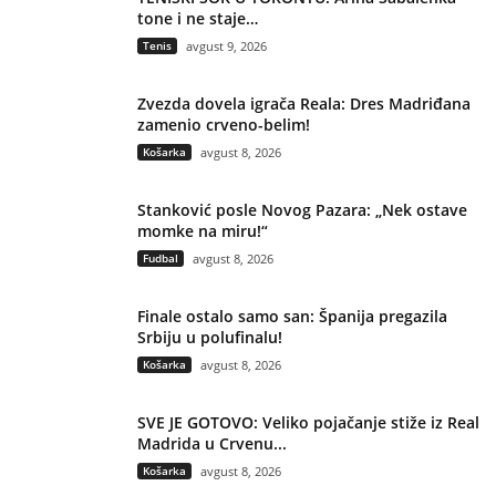
tone i ne staje…
Tenis
avgust 9, 2026
Zvezda dovela igrača Reala: Dres Madriđana
zamenio crveno-belim!
Košarka
avgust 8, 2026
Stanković posle Novog Pazara: „Nek ostave
momke na miru!“
Fudbal
avgust 8, 2026
Finale ostalo samo san: Španija pregazila
Srbiju u polufinalu!
Košarka
avgust 8, 2026
SVE JE GOTOVO: Veliko pojačanje stiže iz Real
Madrida u Crvenu...
Košarka
avgust 8, 2026