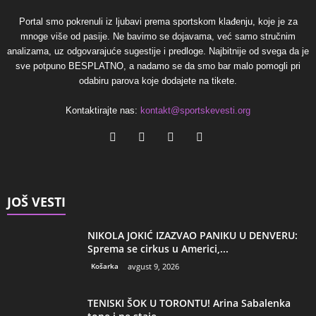
Portal smo pokrenuli iz ljubavi prema sportskom klađenju, koje je za
mnoge više od pasije. Ne bavimo se dojavama, već samo stručnim
analizama, uz odgovarajuće sugestije i predloge. Najbitnije od svega da je
sve potpuno BESPLATNO, a nadamo se da smo bar malo pomogli pri
odabiru parova koje dodajete na tikete.
Kontaktirajte nas:
kontakt@sportskevesti.org
JOŠ VESTI
NIKOLA JOKIĆ IZAZVAO PANIKU U DENVERU:
Sprema se cirkus u Americi,...
Košarka
avgust 9, 2026
TENISKI ŠOK U TORONTU! Arina Sabalenka