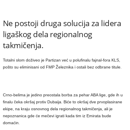
Ne postoji druga solucija za lidera
ligaškog dela regionalnog
takmičenja.
Totalni slom doživeo je Partizan već u polufinalu fajnal-fora KLS,
pošto su eliminisani od FMP Železnika i ostali bez odbrane titule.
Crno-belima je jedino preostala borba za pehar ABA lige, gde ih u
finalu čeka okršaj protiv Dubaija. Biće to okršaj dve prvoplasirane
ekipe, na kraju osnovnog dela regionalnog takmičenja, ali je
nepoznanica gde će mečevi igrati kada tim iz Emirata bude
domaćin.