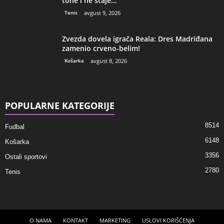
tone i ne staje…
Tenis
avgust 9, 2026
Zvezda dovela igrača Reala: Dres Madriđana
zamenio crveno-belim!
Košarka
avgust 8, 2026
POPULARNE KATEGORIJE
8514
Fudbal
6148
Košarka
3356
Ostali sportovi
2780
Tenis
O NAMA
KONTAKT
MARKETING
USLOVI KORIŠĆENJA