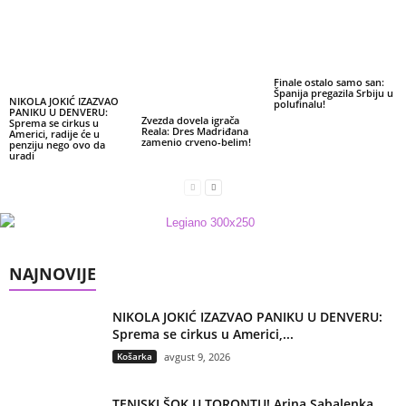
Finale ostalo samo san:
Španija pregazila Srbiju u
NIKOLA JOKIĆ IZAZVAO
polufinalu!
PANIKU U DENVERU:
Zvezda dovela igrača
Sprema se cirkus u
Reala: Dres Madriđana
Americi, radije će u
zamenio crveno-belim!
penziju nego ovo da
uradi
NAJNOVIJE
NIKOLA JOKIĆ IZAZVAO PANIKU U DENVERU:
Sprema se cirkus u Americi,...
Košarka
avgust 9, 2026
TENISKI ŠOK U TORONTU! Arina Sabalenka