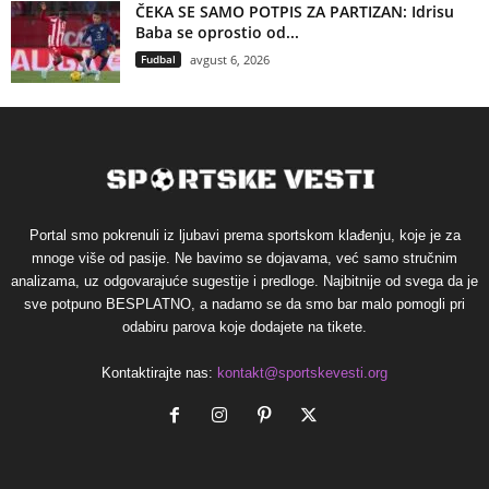
ČEKA SE SAMO POTPIS ZA PARTIZAN: Idrisu
Baba se oprostio od...
Fudbal
avgust 6, 2026
Portal smo pokrenuli iz ljubavi prema sportskom klađenju, koje je za
mnoge više od pasije. Ne bavimo se dojavama, već samo stručnim
analizama, uz odgovarajuće sugestije i predloge. Najbitnije od svega da je
sve potpuno BESPLATNO, a nadamo se da smo bar malo pomogli pri
odabiru parova koje dodajete na tikete.
Kontaktirajte nas:
kontakt@sportskevesti.org