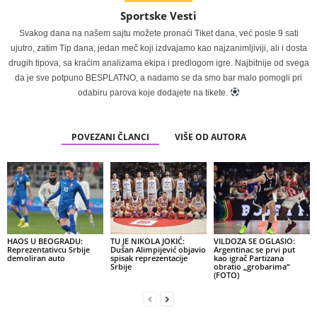
Sportske Vesti
Svakog dana na našem sajtu možete pronaći Tiket dana, već posle 9 sati
ujutro, zatim Tip dana, jedan meč koji izdvajamo kao najzanimljiviji, ali i dosta
drugih tipova, sa kraćim analizama ekipa i predlogom igre. Najbitnije od svega
da je sve potpuno BESPLATNO, a nadamo se da smo bar malo pomogli pri
odabiru parova koje dodajete na tikete.
POVEZANI ČLANCI
VIŠE OD AUTORA
HAOS U BEOGRADU:
TU JE NIKOLA JOKIĆ:
VILDOZA SE OGLASIO:
Reprezentativcu Srbije
Dušan Alimpijević objavio
Argentinac se prvi put
demoliran auto
spisak reprezentacije
kao igrač Partizana
Srbije
obratio „grobarima“
(FOTO)