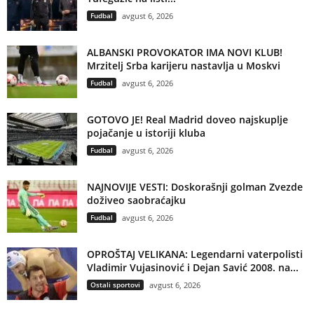
Fudbal
avgust 6, 2026
ALBANSKI PROVOKATOR IMA NOVI KLUB!
Mrzitelj Srba karijeru nastavlja u Moskvi
Fudbal
avgust 6, 2026
GOTOVO JE! Real Madrid doveo najskuplje
pojačanje u istoriji kluba
Fudbal
avgust 6, 2026
NAJNOVIJE VESTI: Doskorašnji golman Zvezde
doživeo saobraćajku
Fudbal
avgust 6, 2026
OPROŠTAJ VELIKANA: Legendarni vaterpolisti
Vladimir Vujasinović i Dejan Savić 2008. na...
Ostali sportovi
avgust 6, 2026