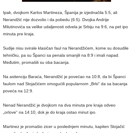
Ipak, dvojkom Karlos Martineza, Španija je izjednačila 5:5, ali
Nerandžić nije dozvolio i da pobedu (6:5). Dvojka Andrije
Milutinovića sa velike udaljenosti odvela je Srbiju na 9:6, na pet ipo
minuta pre kraja.
Sudije nisu svirale klasičan faul na Nerandžićem, kome su dosudile
tehničku, pa su Španci sa penala smanjili na 8:9 i imali napad.
Međutim, promašili su oba bacanja.
Na asitenciju Baraća, Nerandžić je povećao na 10:8, da bi Španci
faulom nad Stojačićem omogućili popularnom „Brki“ da sa bacanja
poveća na 12:9.
Nenad Nerandžić je dvojkom na dva minuta pre kraja odveo
„orlove“ na 14:10, dok je do kraja ostao minut ipo.
Martinez je promašio zicer u poslednjem minutu, kapiten Stojačić