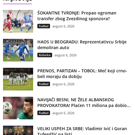
ŠOKANTNE TVRDNJE: Propao ogroman
transfer zbog Zvezdinog sponzora?
Fudbal
avgust 6, 2026
HAOS U BEOGRADU: Reprezentativcu Srbije
demoliran auto
Košarka
avgust 6, 2026
PRENOS, PARTIZAN – TOBOL: Meč koji crno-
beli moraju da dobiju
Fudbal
avgust 6, 2026
NAVIJAČI BESNI, NE ŽELE ALBANSKOG
PROVOKATORA! Plaćen 11 miliona pa dobio...
Fudbal
avgust 6, 2026
VELIKI USPEH ZA SRBE: Vladimir Ivić i Goran
Tufegdžić na listi...