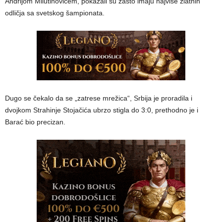
Andrijom Milutinovićem, pokazali su zašto imaju najviše zlatnih
odličja sa svetskog šampionata.
Dugo se čekalo da se „zatrese mrežica“, Srbija je proradila i
dvojkom Strahinje Stojačića ubrzo stigla do 3:0, prethodno je i
Barać bio precizan.