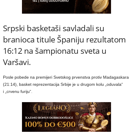
Srpski basketaši savladali su
branioca titule Španiju rezultatom
16:12 na šampionatu sveta u
Varšavi.
Posle pobede na premijeri Svetskog prvenstva protiv Madagaskara
(21:14), basket reprezentacija Srbije je u drugom kolu „oduvala“
i „crvenu furiju“.