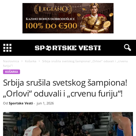
Naslovnica
Košarka
Srbija srušila svetskog šampiona! „Orlovi“ oduvali i „crvenu
furiju“!
KOŠARKA
Srbija srušila svetskog šampiona!
„Orlovi“ oduvali i „crvenu furiju“!
Od
Sportske Vesti
-
jun 1, 2026