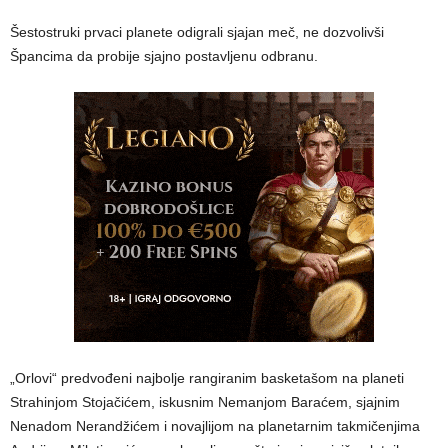
Šestostruki prvaci planete odigrali sjajan meč, ne dozvolivši
Špancima da probije sjajno postavljenu odbranu.
„Orlovi“ predvođeni najbolje rangiranim basketašom na planeti
Strahinjom Stojačićem, iskusnim Nemanjom Baraćem, sjajnim
Nenadom Nerandžićem i novajlijom na planetarnim takmičenjima