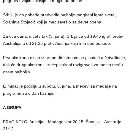
pogodio dvojku i slavlje je moglo da počne…
Srbiju je do pobede predvodio najbolje rangirani igrač sveta,
Strahinja Stojačić koji je meč završio sa devet poena.
Za dva dana, u četvrtak (3. juna), Srbija će od 19.45 igrati protiv
Australije, a od 21.35 protiv Austrije koja ima obe pobede.
Prvoplasirana ekipa iz grupe direktno će se plasirati u četvrtfinale,
dok će drugoplasirani i trećeplasirani razigravati za mesto među
osam najboljih.
Eliminacije počinju u subotu, 6. juna, a mečevi za medalje na
programu su u dan kasnije.
A GRUPA
PRVO KOLO: Austrija – Madagaskar 20:15, Španija – Australija
21:12.