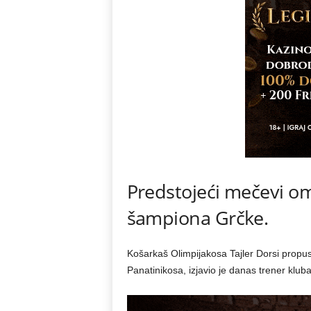
Predstojeći mečevi om
šampiona Grčke.
Košarkaš Olimpijakosa Tajler Dorsi propust
Panatinikosa, izjavio je danas trener klub