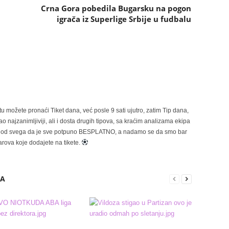
Crna Gora pobedila Bugarsku na pogon
igrača iz Superlige Srbije u fudbalu
možete pronaći Tiket dana, već posle 9 sati ujutro, zatim Tip dana,
 najzanimljiviji, ali i dosta drugih tipova, sa kraćim analizama ekipa
ije od svega da je sve potpuno BESPLATNO, a nadamo se da smo bar
rova koje dodajete na tikete.
RA