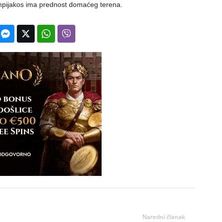
limpijakos ima prednost domaćeg terena.
Naredni članak