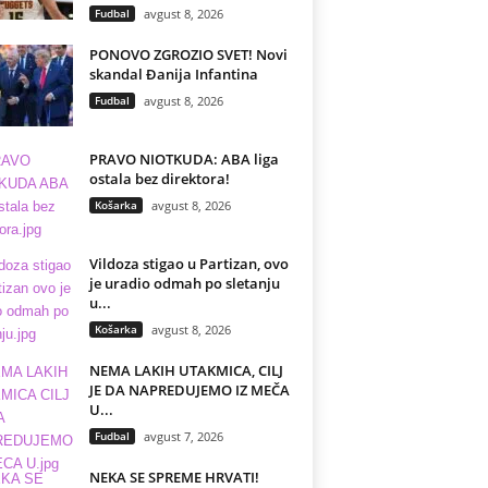
Fudbal
avgust 8, 2026
PONOVO ZGROZIO SVET! Novi
skandal Đanija Infantina
Fudbal
avgust 8, 2026
PRAVO NIOTKUDA: ABA liga
ostala bez direktora!
Košarka
avgust 8, 2026
Vildoza stigao u Partizan, ovo
je uradio odmah po sletanju
u...
Košarka
avgust 8, 2026
NEMA LAKIH UTAKMICA, CILJ
JE DA NAPREDUJEMO IZ MEČA
U...
Fudbal
avgust 7, 2026
NEKA SE SPREME HRVATI!