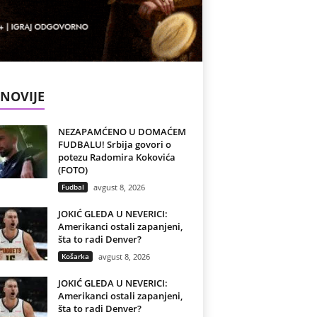
NOVIJE
NEZAPAMĆENO U DOMAĆEM
FUDBALU! Srbija govori o
potezu Radomira Kokovića
(FOTO)
Fudbal
avgust 8, 2026
JOKIĆ GLEDA U NEVERICI:
Amerikanci ostali zapanjeni,
šta to radi Denver?
Košarka
avgust 8, 2026
JOKIĆ GLEDA U NEVERICI:
Amerikanci ostali zapanjeni,
šta to radi Denver?