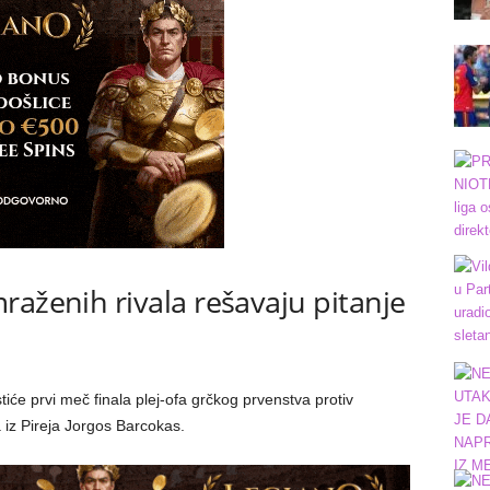
raženih rivala rešavaju pitanje
iće prvi meč finala plej-ofa grčkog prvenstva protiv
a iz Pireja Jorgos Barcokas.