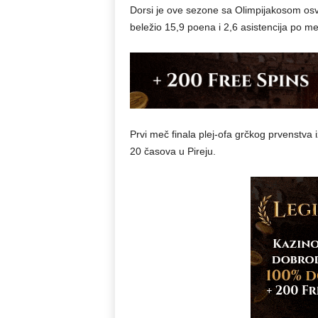
Dorsi je ove sezone sa Olimpijakosom osvoj
beležio 15,9 poena i 2,6 asistencija po m
Prvi meč finala plej-ofa grčkog prvenstva
20 časova u Pireju.