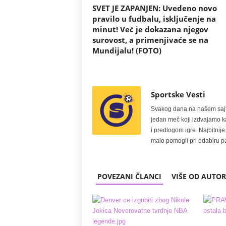
SVET JE ZAPANJEN: Uvedeno novo
pravilo u fudbalu, isključenje na
minut! Već je dokazana njegov
surovost, a primenjivaće se na
Mundijalu! (FOTO)
Sportske Vesti
Svakog dana na našem sajtu 
jedan meč koji izdvajamo kao
i predlogom igre. Najbitn
malo pomogli pri odabiru pa
POVEZANI ČLANCI
VIŠE OD AUTO