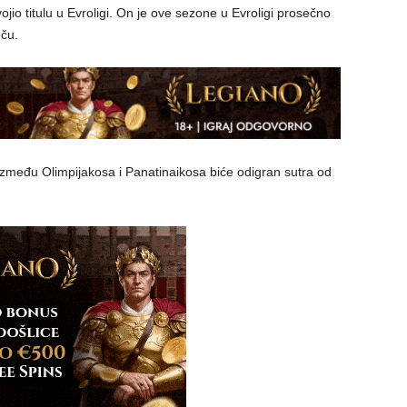
io titulu u Evroligi. On je ove sezone u Evroligi prosečno
eču.
 između Olimpijakosa i Panatinaikosa biće odigran sutra od