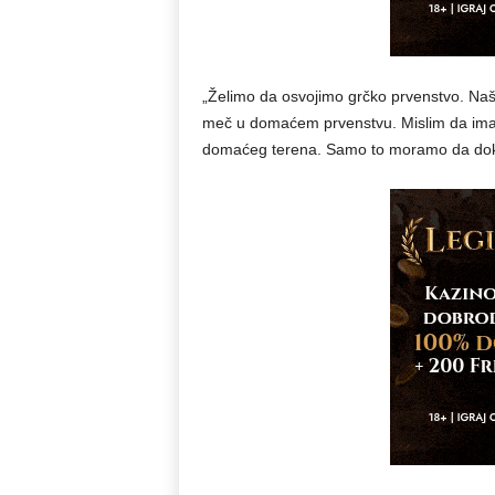
„Želimo da osvojimo grčko prvenstvo. Naš p
meč u domaćem prvenstvu. Mislim da imam
domaćeg terena. Samo to moramo da dok