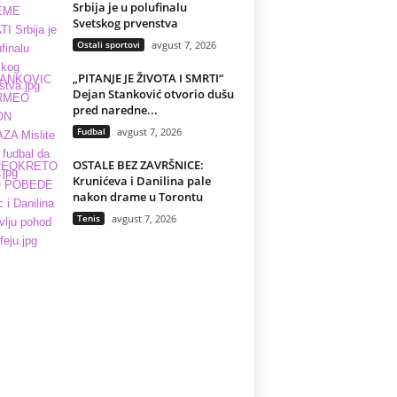
Srbija je u polufinalu
Svetskog prvenstva
Ostali sportovi
avgust 7, 2026
„PITANJE JE ŽIVOTA I SMRTI“
Dejan Stanković otvorio dušu
pred naredne...
Fudbal
avgust 7, 2026
OSTALE BEZ ZAVRŠNICE:
Krunićeva i Danilina pale
nakon drame u Torontu
Tenis
avgust 7, 2026