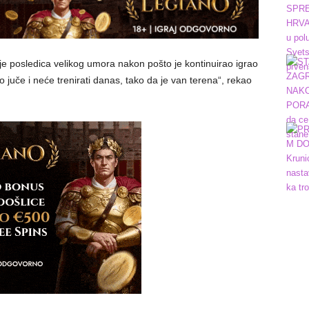
To je posledica velikog umora nakon pošto je kontinuirao igrao
o juče i neće trenirati danas, tako da je van terena“, rekao