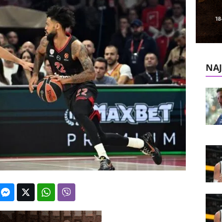
k
e
V
NAJ
e
s
t
i