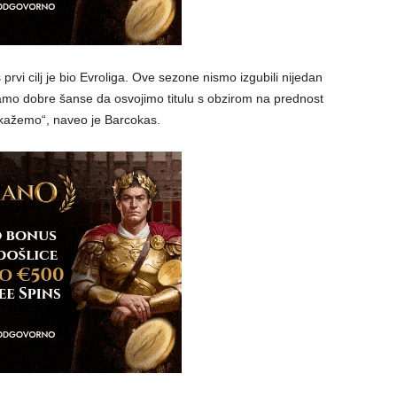
rvi cilj je bio Evroliga. Ove sezone nismo izgubili nijedan
o dobre šanse da osvojimo titulu s obzirom na prednost
ažemo“, naveo je Barcokas.