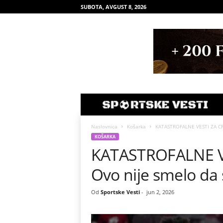
SUBOTA, AVGUST 8, 2026
Naslovnica
Košarka
KATASTROFALNE VESTI ZA CRV
KOŠARKA
KATASTROFALNE V
Ovo nije smelo da 
Od
Sportske Vesti
-
jun 2, 2026