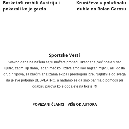
Basketaši razbili Austriju i
Krunićeva u polufinalu
pokazali ko je gazda
dubla na Rolan Garosu
Sportske Vesti
Svakog dana na našem sajtu možete pronaći Tiket dana, već posle 9 sati
ujutro, zatim Tip dana, jedan meč koji izdvajamo kao najzanimljiviji, ali i dosta
drugih tipova, sa kraćim analizama ekipa i predlogom igre. Najbitnije od svega
da je sve potpuno BESPLATNO, a nadamo se da smo bar malo pomogli pri
odabiru parova koje dodajete na tikete. ⚽
POVEZANI ČLANCI
VIŠE OD AUTORA