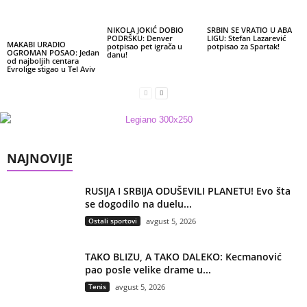
NIKOLA JOKIĆ DOBIO
SRBIN SE VRATIO U ABA
PODRŠKU: Denver
LIGU: Stefan Lazarević
MAKABI URADIO
potpisao pet igrača u
potpisao za Spartak!
OGROMAN POSAO: Jedan
danu!
od najboljih centara
Evrolige stigao u Tel Aviv
NAJNOVIJE
RUSIJA I SRBIJA ODUŠEVILI PLANETU! Evo šta
se dogodilo na duelu...
Ostali sportovi
avgust 5, 2026
TAKO BLIZU, A TAKO DALEKO: Kecmanović
pao posle velike drame u...
Tenis
avgust 5, 2026