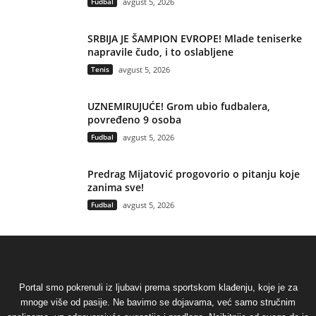
Fudbal
avgust 5, 2026
SRBIJA JE ŠAMPION EVROPE! Mlade teniserke
napravile čudo, i to oslabljene
Tenis
avgust 5, 2026
UZNEMIRUJUĆE! Grom ubio fudbalera,
povređeno 9 osoba
Fudbal
avgust 5, 2026
Predrag Mijatović progovorio o pitanju koje
zanima sve!
Fudbal
avgust 5, 2026
Portal smo pokrenuli iz ljubavi prema sportskom klađenju, koje je za
mnoge više od pasije. Ne bavimo se dojavama, već samo stručnim