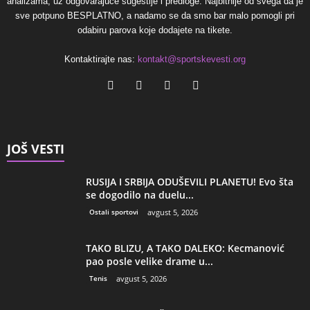
analizama, uz odgovarajuće sugestije i predloge. Najbitnije od svega da je
sve potpuno BESPLATNO, a nadamo se da smo bar malo pomogli pri
odabiru parova koje dodajete na tikete.
Kontaktirajte nas:
kontakt@sportskevesti.org
JOŠ VESTI
RUSIJA I SRBIJA ODUŠEVILI PLANETU! Evo šta
se dogodilo na duelu...
Ostali sportovi
avgust 5, 2026
TAKO BLIZU, A TAKO DALEKO: Kecmanović
pao posle velike drame u...
Tenis
avgust 5, 2026