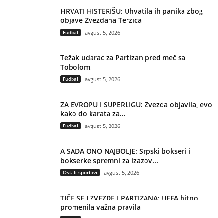
HRVATI HISTERIŠU: Uhvatila ih panika zbog
objave Zvezdana Terzića
Fudbal
avgust 5, 2026
Težak udarac za Partizan pred meč sa
Tobolom!
Fudbal
avgust 5, 2026
ZA EVROPU I SUPERLIGU: Zvezda objavila, evo
kako do karata za...
Fudbal
avgust 5, 2026
A SADA ONO NAJBOLJE: Srpski bokseri i
bokserke spremni za izazov...
Ostali sportovi
avgust 5, 2026
TIČE SE I ZVEZDE I PARTIZANA: UEFA hitno
promenila važna pravila