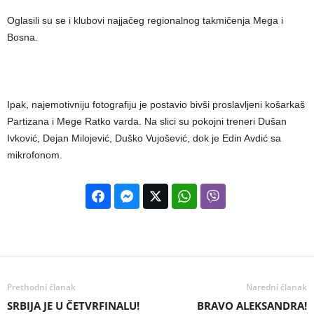
Oglasili su se i klubovi najjačeg regionalnog takmičenja Mega i
Bosna.
Ipak, najemotivniju fotografiju je postavio bivši proslavljeni košarkaš
Partizana i Mege Ratko varda. Na slici su pokojni treneri Dušan
Ivković, Dejan Milojević, Duško Vujošević, dok je Edin Avdić sa
mikrofonom.
Prethodni članak
Naredni članak
SRBIJA JE U ČETVRFINALU!
BRAVO ALEKSANDRA!