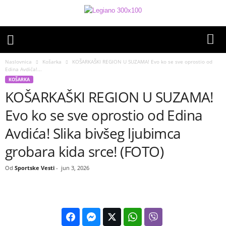
Naslovnica
Košarka
KOŠARKAŠKI REGION U SUZAMA! Evo ko se sve oprostio od
Edina Avdića!...
KOŠARKA
KOŠARKAŠKI REGION U SUZAMA!
Evo ko se sve oprostio od Edina
Avdića! Slika bivšeg ljubimca
grobara kida srce! (FOTO)
Od
Sportske Vesti
-
jun 3, 2026