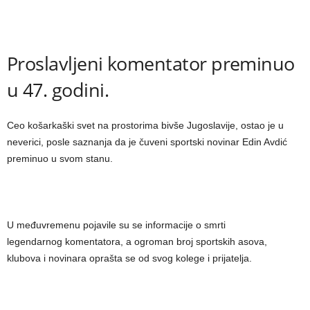
Proslavljeni komentator preminuo
u 47. godini.
Ceo košarkaški svet na prostorima bivše Jugoslavije, ostao je u
neverici, posle saznanja da je čuveni sportski novinar Edin Avdić
preminuo u svom stanu.
U međuvremenu pojavile su se informacije o smrti
legendarnog komentatora, a ogroman broj sportskih asova,
klubova i novinara oprašta se od svog kolege i prijatelja.