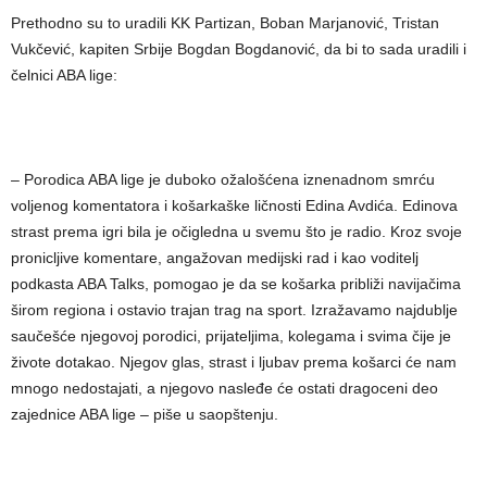
Prethodno su to uradili KK Partizan, Boban Marjanović, Tristan
Vukčević, kapiten Srbije Bogdan Bogdanović, da bi to sada uradili i
čelnici ABA lige:
– Porodica ABA lige je duboko ožalošćena iznenadnom smrću
voljenog komentatora i košarkaške ličnosti Edina Avdića. Edinova
strast prema igri bila je očigledna u svemu što je radio. Kroz svoje
pronicljive komentare, angažovan medijski rad i kao voditelj
podkasta ABA Talks, pomogao je da se košarka približi navijačima
širom regiona i ostavio trajan trag na sport. Izražavamo najdublje
saučešće njegovoj porodici, prijateljima, kolegama i svima čije je
živote dotakao. Njegov glas, strast i ljubav prema košarci će nam
mnogo nedostajati, a njegovo nasleđe će ostati dragoceni deo
zajednice ABA lige – piše u saopštenju.