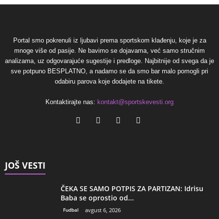
Portal smo pokrenuli iz ljubavi prema sportskom klađenju, koje je za
mnoge više od pasije. Ne bavimo se dojavama, već samo stručnim
analizama, uz odgovarajuće sugestije i predloge. Najbitnije od svega da je
sve potpuno BESPLATNO, a nadamo se da smo bar malo pomogli pri
odabiru parova koje dodajete na tikete.
Kontaktirajte nas:
kontakt@sportskevesti.org
JOŠ VESTI
ČEKA SE SAMO POTPIS ZA PARTIZAN: Idrisu
Baba se oprostio od...
Fudbal
avgust 6, 2026