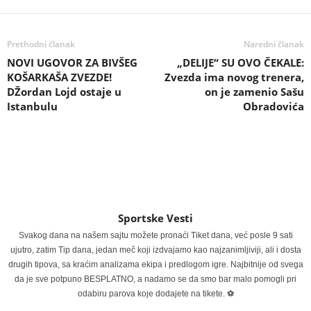
Prethodni članak
Naredni članak
NOVI UGOVOR ZA BIVŠEG
„DELIJE“ SU OVO ČEKALE:
KOŠARKAŠA ZVEZDE!
Zvezda ima novog trenera,
DŽordan Lojd ostaje u
on je zamenio Sašu
Istanbulu
Obradovića
Sportske Vesti
Svakog dana na našem sajtu možete pronaći Tiket dana, već posle 9 sati
ujutro, zatim Tip dana, jedan meč koji izdvajamo kao najzanimljiviji, ali i dosta
drugih tipova, sa kraćim analizama ekipa i predlogom igre. Najbitnije od svega
da je sve potpuno BESPLATNO, a nadamo se da smo bar malo pomogli pri
odabiru parova koje dodajete na tikete. ⚽