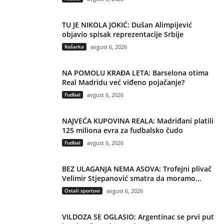
TU JE NIKOLA JOKIĆ: Dušan Alimpijević
objavio spisak reprezentacije Srbije
Košarka
avgust 6, 2026
NA POMOLU KRAĐA LETA: Barselona otima
Real Madridu već viđeno pojačanje?
Fudbal
avgust 6, 2026
NAJVEĆA KUPOVINA REALA: Madriđani platili
125 miliona evra za fudbalsko čudo
Fudbal
avgust 6, 2026
BEZ ULAGANJA NEMA ASOVA: Trofejni plivač
Velimir Stjepanović smatra da moramo...
Ostali sportovi
avgust 6, 2026
VILDOZA SE OGLASIO: Argentinac se prvi put