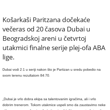
Košarkaši Paritzana dočekaće
večeras od 20 časova Dubai u
Beogradskoj areni u četvrtoj
utakmici finalne serije plej-ofa ABA
lige.
Dubai vodi 2:1 u seriji nakon što je Partizan u sredu pobedio na
svom terenu rezultatom 84:70.
„Dubai je vrlo dobra ekipa sa talentovanim igračima, ali i vrlo
dobrim trenerom. Tokom utakmice uspeli smo da zaustavimo neke