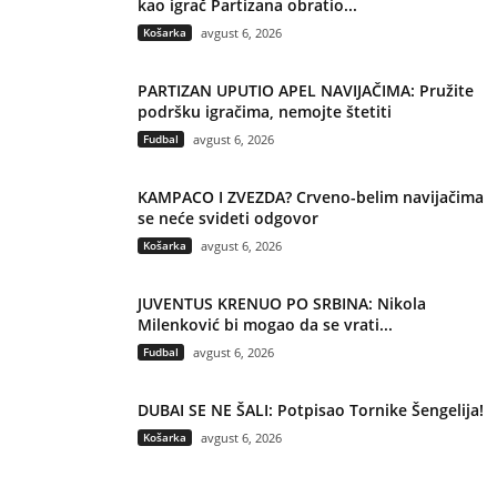
kao igrač Partizana obratio...
Košarka
avgust 6, 2026
PARTIZAN UPUTIO APEL NAVIJAČIMA: Pružite
podršku igračima, nemojte štetiti
Fudbal
avgust 6, 2026
KAMPACO I ZVEZDA? Crveno-belim navijačima
se neće svideti odgovor
Košarka
avgust 6, 2026
JUVENTUS KRENUO PO SRBINA: Nikola
Milenković bi mogao da se vrati...
Fudbal
avgust 6, 2026
DUBAI SE NE ŠALI: Potpisao Tornike Šengelija!
Košarka
avgust 6, 2026