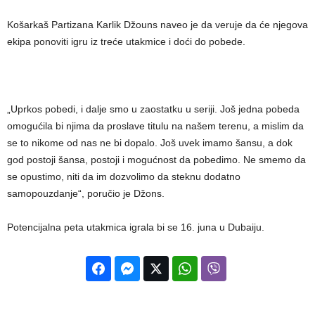
Košarkaš Partizana Karlik Džouns naveo je da veruje da će njegova
ekipa ponoviti igru iz treće utakmice i doći do pobede.
„Uprkos pobedi, i dalje smo u zaostatku u seriji. Još jedna pobeda
omogućila bi njima da proslave titulu na našem terenu, a mislim da
se to nikome od nas ne bi dopalo. Još uvek imamo šansu, a dok
god postoji šansa, postoji i mogućnost da pobedimo. Ne smemo da
se opustimo, niti da im dozvolimo da steknu dodatno
samopouzdanje“, poručio je Džons.
Potencijalna peta utakmica igrala bi se 16. juna u Dubaiju.