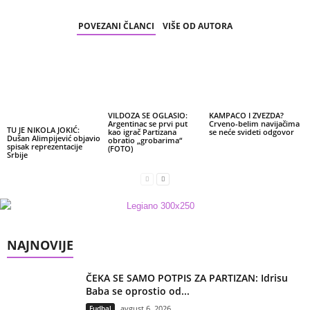
POVEZANI ČLANCI
VIŠE OD AUTORA
VILDOZA SE OGLASIO:
KAMPACO I ZVEZDA?
Argentinac se prvi put
Crveno-belim navijačima
TU JE NIKOLA JOKIĆ:
kao igrač Partizana
se neće svideti odgovor
Dušan Alimpijević objavio
obratio „grobarima“
spisak reprezentacije
(FOTO)
Srbije
NAJNOVIJE
ČEKA SE SAMO POTPIS ZA PARTIZAN: Idrisu
Baba se oprostio od...
Fudbal
avgust 6, 2026