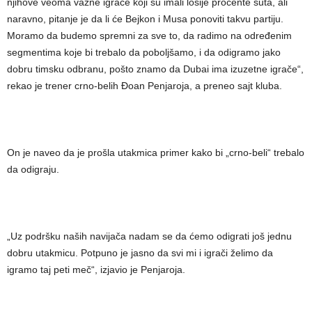
njihove veoma važne igrače koji su imali lošije procente šuta, ali
naravno, pitanje je da li će Bejkon i Musa ponoviti takvu partiju.
Moramo da budemo spremni za sve to, da radimo na određenim
segmentima koje bi trebalo da poboljšamo, i da odigramo jako
dobru timsku odbranu, pošto znamo da Dubai ima izuzetne igrače“,
rekao je trener crno-belih Đoan Penjaroja, a preneo sajt kluba.
On je naveo da je prošla utakmica primer kako bi „crno-beli“ trebalo
da odigraju.
„Uz podršku naših navijača nadam se da ćemo odigrati još jednu
dobru utakmicu. Potpuno je jasno da svi mi i igrači želimo da
igramo taj peti meč“, izjavio je Penjaroja.