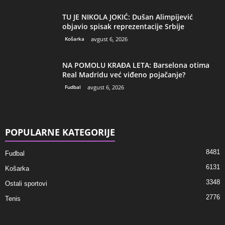
TU JE NIKOLA JOKIĆ: Dušan Alimpijević
objavio spisak reprezentacije Srbije
Košarka
avgust 6, 2026
NA POMOLU KRAĐA LETA: Barselona otima
Real Madridu već viđeno pojačanje?
Fudbal
avgust 6, 2026
POPULARNE KATEGORIJE
8481
Fudbal
6131
Košarka
3348
Ostali sportovi
2776
Tenis