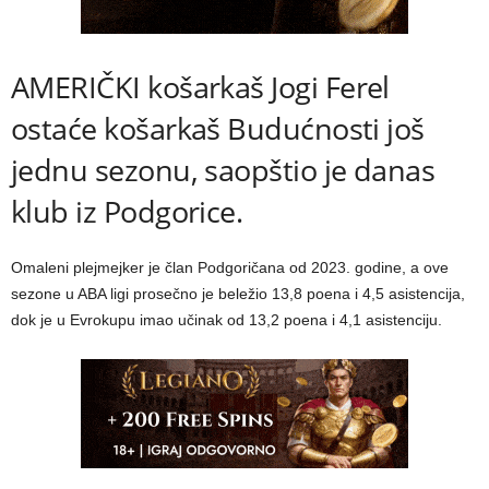
AMERIČKI košarkaš Jogi Ferel
ostaće košarkaš Budućnosti još
jednu sezonu, saopštio je danas
klub iz Podgorice.
Omaleni plejmejker je član Podgoričana od 2023. godine, a ove
sezone u ABA ligi prosečno je beležio 13,8 poena i 4,5 asistencija,
dok je u Evrokupu imao učinak od 13,2 poena i 4,1 asistenciju.