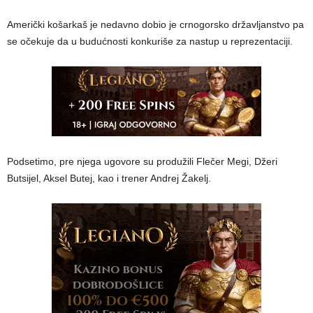
Američki košarkaš je nedavno dobio je crnogorsko državljanstvo pa
se očekuje da u budućnosti konkuriše za nastup u reprezentaciji.
Podsetimo, pre njega ugovore su produžili Flečer Megi, Džeri
Butsijel, Aksel Butej, kao i trener Andrej Žakelj.