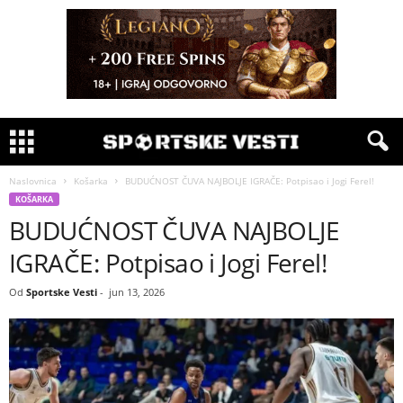
Naslovnica
Košarka
BUDUĆNOST ČUVA NAJBOLJE IGRAČE: Potpisao i Jogi Ferel!
KOŠARKA
BUDUĆNOST ČUVA NAJBOLJE
IGRAČE: Potpisao i Jogi Ferel!
Od
Sportske Vesti
-
jun 13, 2026