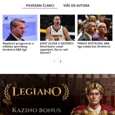
POVEZANI ČLANCI
VIŠE OD AUTORA
Mijailović progovorio o
JOKIĆ GLEDA U NEVERICI:
PRAVO NIOTKUDA: ABA
odlasku sportskog
Amerikanci ostali
liga ostala bez direktora!
direktora ABA lige
zapanjeni, šta to radi
Denver?