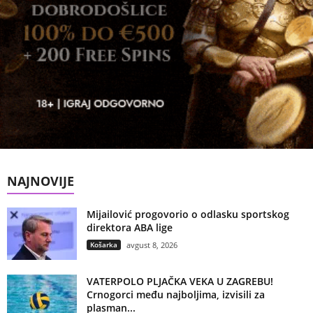
NAJNOVIJE
Mijailović progovorio o odlasku sportskog
direktora ABA lige
Košarka
avgust 8, 2026
VATERPOLO PLJAČKA VEKA U ZAGREBU!
Crnogorci među najboljima, izvisili za
plasman...