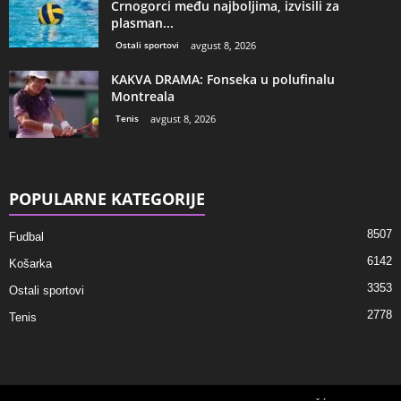
Crnogorci među najboljima, izvisili za
plasman...
Ostali sportovi
avgust 8, 2026
KAKVA DRAMA: Fonseka u polufinalu
Montreala
Tenis
avgust 8, 2026
POPULARNE KATEGORIJE
8507
Fudbal
6142
Košarka
3353
Ostali sportovi
2778
Tenis