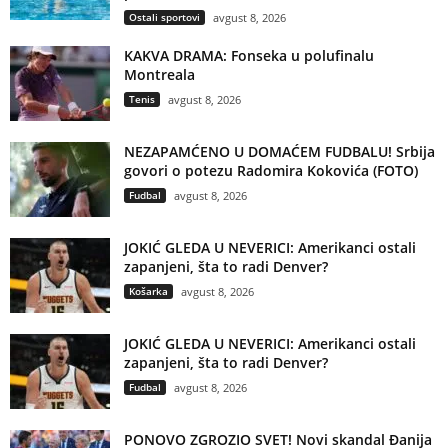
Ostali sportovi
avgust 8, 2026
KAKVA DRAMA: Fonseka u polufinalu
Montreala
Tenis
avgust 8, 2026
NEZAPAMĆENO U DOMAĆEM FUDBALU! Srbija
govori o potezu Radomira Kokovića (FOTO)
Fudbal
avgust 8, 2026
JOKIĆ GLEDA U NEVERICI: Amerikanci ostali
zapanjeni, šta to radi Denver?
Košarka
avgust 8, 2026
JOKIĆ GLEDA U NEVERICI: Amerikanci ostali
zapanjeni, šta to radi Denver?
Fudbal
avgust 8, 2026
PONOVO ZGROZIO SVET! Novi skandal Đanija