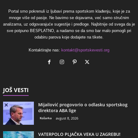
Portal smo pokrenuli iz ljubavi prema sportskom klađenju, koje je za
mnoge više od pasije. Ne bavimo se dojavama, već samo stručnim
analizama, uz odgovarajuće sugestije i predloge. Najbitnije od svega da je
sve potpuno BESPLATNO, a nadamo se da smo bar malo pomogli pri
odabiru parova koje dodajete na tikete.
Kontaktirajte nas:
kontakt@sportskevesti.org
JOŠ VESTI
Mijailović progovorio o odlasku sportskog
direktora ABA lige
Košarka
avgust 8, 2026
VATERPOLO PLJAČKA VEKA U ZAGREBU!