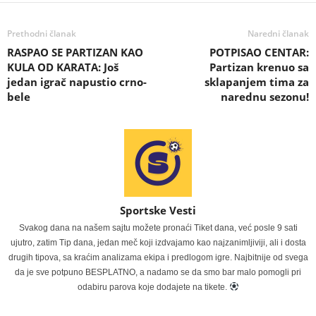
Prethodni članak
Naredni članak
RASPAO SE PARTIZAN KAO
POTPISAO CENTAR:
KULA OD KARATA: Još
Partizan krenuo sa
jedan igrač napustio crno-
sklapanjem tima za
bele
narednu sezonu!
Sportske Vesti
Svakog dana na našem sajtu možete pronaći Tiket dana, već posle 9 sati
ujutro, zatim Tip dana, jedan meč koji izdvajamo kao najzanimljiviji, ali i dosta
drugih tipova, sa kraćim analizama ekipa i predlogom igre. Najbitnije od svega
da je sve potpuno BESPLATNO, a nadamo se da smo bar malo pomogli pri
odabiru parova koje dodajete na tikete.