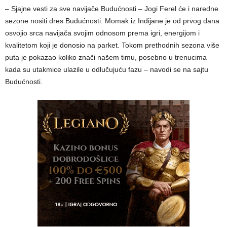
– Sjajne vesti za sve navijače Budućnosti – Jogi Ferel će i naredne
sezone nositi dres Budućnosti. Momak iz Indijane je od prvog dana
osvojio srca navijača svojim odnosom prema igri, energijom i
kvalitetom koji je donosio na parket. Tokom prethodnih sezona više
puta je pokazao koliko znači našem timu, posebno u trenucima
kada su utakmice ulazile u odlučujuću fazu – navodi se na sajtu
Budućnosti.