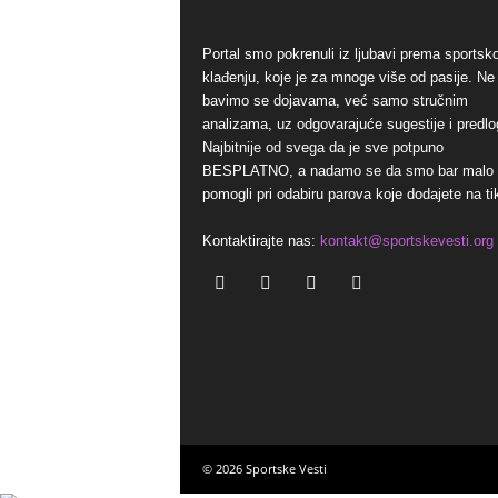
Portal smo pokrenuli iz ljubavi prema sports
klađenju, koje je za mnoge više od pasije. Ne
bavimo se dojavama, već samo stručnim
analizama, uz odgovarajuće sugestije i predlo
Najbitnije od svega da je sve potpuno
BESPLATNO, a nadamo se da smo bar malo
pomogli pri odabiru parova koje dodajete na ti
Kontaktirajte nas:
kontakt@sportskevesti.org
© 2026 Sportske Vesti