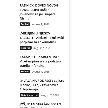
RADNIČKI DOVEO NOVOG
FUDBALERA: Dušan
Jovanović za jači napad
Nišlija!
Fudbal
avgust 7, 2026
„VERUJEM U NJEGOV
TALENAT“: Aleksej Pokuševski
potpisao za Lokomotivu!
Košarka
avgust 7, 2026
KAKAV POTEZ ARGENTINE:
Vicešampion sveta podržao
Đanija Infantina
Fudbal
avgust 7, 2026
„HVALA NA PODRŠCI“: Lajk.rs
u policiji i Lajk.rsski savez
Srbije imaju...
Ostali sportovi
avgust 7, 2026
JOŠ JEDAN STRAŠAN POSAO