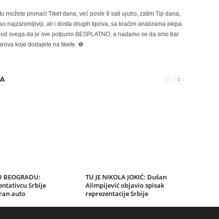
možete pronaći Tiket dana, već posle 9 sati ujutro, zatim Tip dana,
 najzanimljiviji, ali i dosta drugih tipova, sa kraćim analizama ekipa
ije od svega da je sve potpuno BESPLATNO, a nadamo se da smo bar
rova koje dodajete na tikete. ⚽
RA
U BEOGRADU:
TU JE NIKOLA JOKIĆ: Dušan
ntativcu Srbije
Alimpijević objavio spisak
ran auto
reprezentacije Srbije