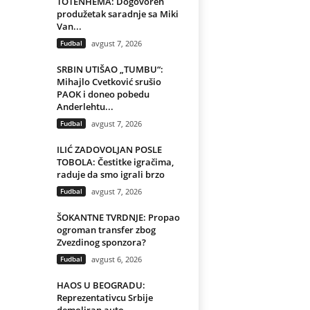
TOTENHEMA: Dogovoren
produžetak saradnje sa Miki
Van...
Fudbal
avgust 7, 2026
SRBIN UTIŠAO „TUMBU“:
Mihajlo Cvetković srušio
PAOK i doneo pobedu
Anderlehtu...
Fudbal
avgust 7, 2026
ILIĆ ZADOVOLJAN POSLE
TOBOLA: Čestitke igračima,
raduje da smo igrali brzo
Fudbal
avgust 7, 2026
ŠOKANTNE TVRDNJE: Propao
ogroman transfer zbog
Zvezdinog sponzora?
Fudbal
avgust 6, 2026
HAOS U BEOGRADU:
Reprezentativcu Srbije