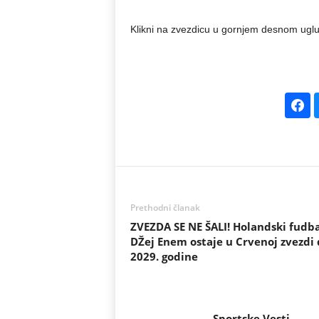
Klikni na zvezdicu u gornjem desnom uglu
Prethodni članak
ZVEZDA SE NE ŠALI! Holandski fudb
DŽej Enem ostaje u Crvenoj zvezdi 
2029. godine
Sportske Vesti