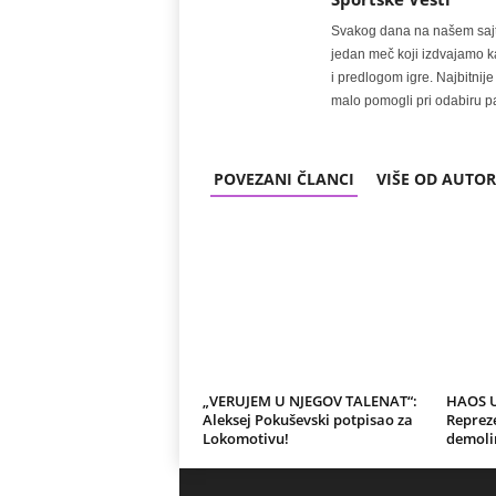
Svakog dana na našem sajtu 
jedan meč koji izdvajamo kao
i predlogom igre. Najbitn
malo pomogli pri odabiru pa
POVEZANI ČLANCI
VIŠE OD AUTO
„VERUJEM U NJEGOV TALENAT“:
HAOS 
Aleksej Pokuševski potpisao za
Repreze
Lokomotivu!
demoli