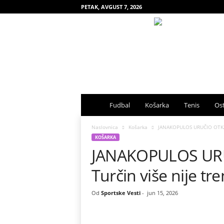
PETAK, AVGUST 7, 2026
S
Fudbal
Košarka
Tenis
Ost
p
Naslovnica
Košarka
JANAKOPULOS URUČIO OTKAZ 
KOŠARKA
JANAKOPULOS UR
o
Turčin više nije t
r
t
Od
Sportske Vesti
-
jun 15, 2026
s