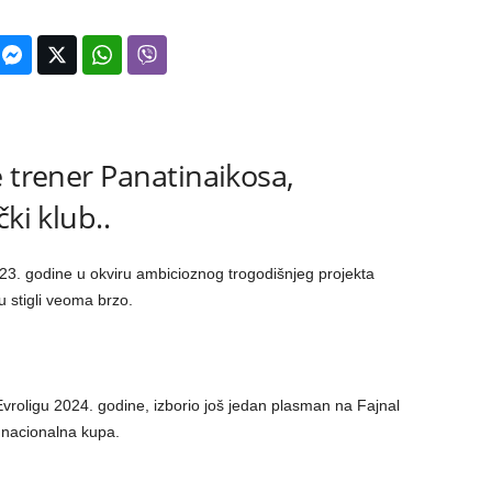
e trener Panatinaikosa,
ki klub..
23. godine u okviru ambicioznog trogodišnjeg projekta
u stigli veoma brzo.
 Evroligu 2024. godine, izborio još jedan plasman na Fajnal
a nacionalna kupa.