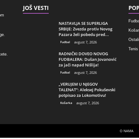
JOŠ VESTI
POP
kom
Fudba
NASTAVLJA SE SUPERLIGA
SRBIJE: Zvezda protiv Novog
Košar
Pazara želi pobedu pred...
ge.
Ostali
Fudbal
avgust 7, 2026
Tenis
RADNIČKI DOVEO NOVOG
kete.
FUDBALERA: Dušan Jovanović
za jači napad Nišlija!
Fudbal
avgust 7, 2026
„VERUJEM U NJEGOV
TALENAT“: Aleksej Pokuševski
potpisao za Lokomotivu!
Košarka
avgust 7, 2026
O NAMA