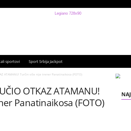
ali sportovi
Sport Srbija Jackpot
ATAMANU! Turčin više nije trener Panatinaikosa (FOTO)
UČIO OTKAZ ATAMANU!
NAJ
rener Panatinaikosa (FOTO)