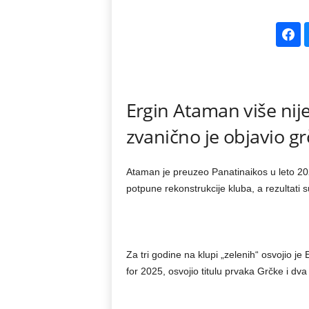
k
e
V
Ergin Ataman više nij
e
zvanično je objavio grč
s
t
Ataman je preuzeo Panatinaikos u leto 20
potpune rekonstrukcije kluba, a rezultati s
i
Za tri godine na klupi „zelenih“ osvojio je
for 2025, osvojio titulu prvaka Grčke i dv