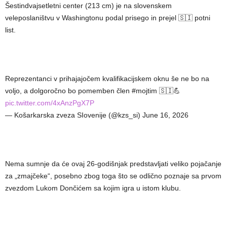
Šestindvajsetletni center (213 cm) je na slovenskem
veleposlaništvu v Washingtonu podal prisego in prejel 🇸🇮 potni
list.
Reprezentanci v prihajajočem kvalifikacijskem oknu še ne bo na
voljo, a dolgoročno bo pomemben člen #mojtim 🇸🇮💪
pic.twitter.com/4xAnzPgX7P
— Košarkarska zveza SIovenije (@kzs_si) June 16, 2026
Nema sumnje da će ovaj 26-godišnjak predstavljati veliko pojačanje
za „zmajčeke“, posebno zbog toga što se odlično poznaje sa prvom
zvezdom Lukom Dončićem sa kojim igra u istom klubu.