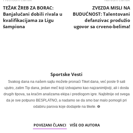
TEŽAK ŽREB ZA BORAC:
ZVEZDA MISLI NA
Banjalučani dobili rivala u
BUDUĆNOST: Talentovani
kvalifikacijama za Ligu
defanzivac produžio
šampiona
ugovor sa crveno-belima!
Sportske Vesti
Svakog dana na našem sajtu možete pronaći Tiket dana, već posle 9 sati
ujutro, zatim Tip dana, jedan meč koji izdvajamo kao najzanimljiviji, ali i dosta
drugih tipova, sa kraćim analizama ekipa i predlogom igre. Najbitnije od svega
da je sve potpuno BESPLATNO, a nadamo se da smo bar malo pomogli pri
odabiru parova koje dodajete na tikete. ⚽
POVEZANI ČLANCI
VIŠE OD AUTORA