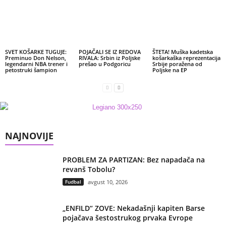
SVET KOŠARKE TUGUJE:
POJAČALI SE IZ REDOVA
ŠTETA! Muška kadetska
Preminuo Don Nelson,
RIVALA: Srbin iz Poljske
košarkaška reprezentacija
legendarni NBA trener i
prešao u Podgoricu
Srbije poražena od
petostruki šampion
Poljske na EP
NAJNOVIJE
PROBLEM ZA PARTIZAN: Bez napadača na
revanš Tobolu?
Fudbal
avgust 10, 2026
„ENFILD“ ZOVE: Nekadašnji kapiten Barse
pojačava šestostrukog prvaka Evrope