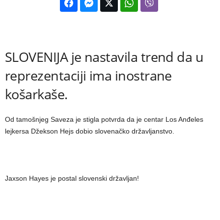
SLOVENIJA je nastavila trend da u
reprezentaciji ima inostrane
košarkaše.
Od tamošnjeg Saveza je stigla potvrda da je centar Los Anđeles
lejkersa Džekson Hejs dobio slovenačko državljanstvo.
Jaxson Hayes je postal slovenski državljan!