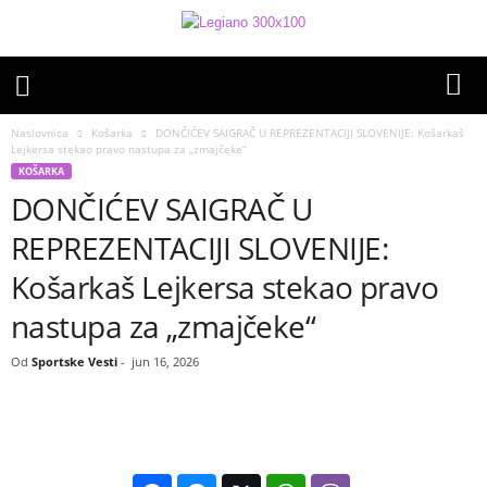
Naslovnica
Košarka
DONČIĆEV SAIGRAČ U REPREZENTACIJI SLOVENIJE: Košarkaš
Lejkersa stekao pravo nastupa za „zmajčeke“
KOŠARKA
DONČIĆEV SAIGRAČ U
REPREZENTACIJI SLOVENIJE:
Košarkaš Lejkersa stekao pravo
nastupa za „zmajčeke“
Od
Sportske Vesti
-
jun 16, 2026