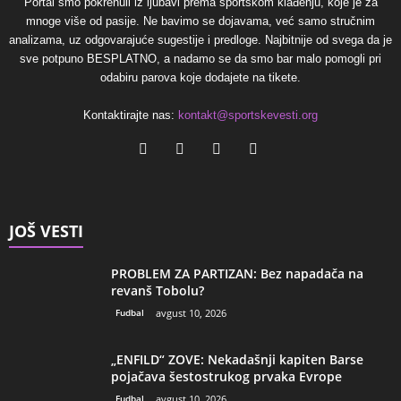
Portal smo pokrenuli iz ljubavi prema sportskom klađenju, koje je za
mnoge više od pasije. Ne bavimo se dojavama, već samo stručnim
analizama, uz odgovarajuće sugestije i predloge. Najbitnije od svega da je
sve potpuno BESPLATNO, a nadamo se da smo bar malo pomogli pri
odabiru parova koje dodajete na tikete.
Kontaktirajte nas:
kontakt@sportskevesti.org
JOŠ VESTI
PROBLEM ZA PARTIZAN: Bez napadača na
revanš Tobolu?
Fudbal
avgust 10, 2026
„ENFILD“ ZOVE: Nekadašnji kapiten Barse
pojačava šestostrukog prvaka Evrope
Fudbal
avgust 10, 2026