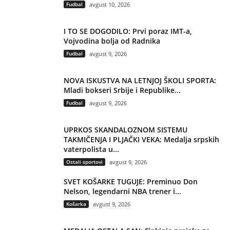
Fudbal
avgust 10, 2026
I TO SE DOGODILO: Prvi poraz IMT-a,
Vojvodina bolja od Radnika
Fudbal
avgust 9, 2026
NOVA ISKUSTVA NA LETNJOJ ŠKOLI SPORTA:
Mladi bokseri Srbije i Republike...
Fudbal
avgust 9, 2026
UPRKOS SKANDALOZNOM SISTEMU
TAKMIČENJA I PLJAČKI VEKA: Medalja srpskih
vaterpolista u...
Ostali sportovi
avgust 9, 2026
SVET KOŠARKE TUGUJE: Preminuo Don
Nelson, legendarni NBA trener i...
Košarka
avgust 9, 2026