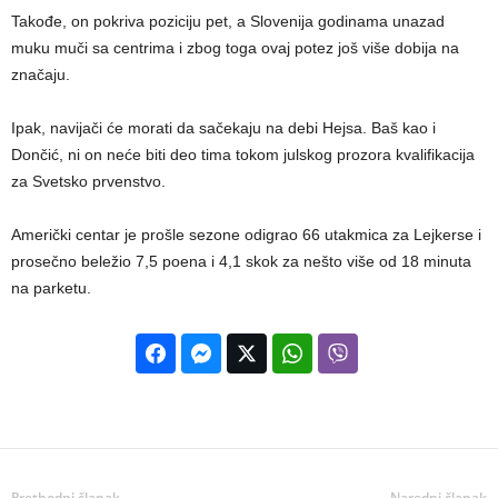
Takođe, on pokriva poziciju pet, a Slovenija godinama unazad
muku muči sa centrima i zbog toga ovaj potez još više dobija na
značaju.
Ipak, navijači će morati da sačekaju na debi Hejsa. Baš kao i
Dončić, ni on neće biti deo tima tokom julskog prozora kvalifikacija
za Svetsko prvenstvo.
Američki centar je prošle sezone odigrao 66 utakmica za Lejkerse i
prosečno beležio 7,5 poena i 4,1 skok za nešto više od 18 minuta
na parketu.
Prethodni članak
Naredni članak