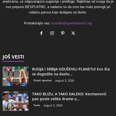
analizama, uz odgovarajuće sugestije i predloge. Najbitnije od svega da je
sve potpuno BESPLATNO, a nadamo se da smo bar malo pomogli pri
odabiru parova koje dodajete na tikete.
Kontaktirajte nas:
kontakt@sportskevesti.org
JOŠ VESTI
RUSIJA I SRBIJA ODUŠEVILI PLANETU! Evo šta
se dogodilo na duelu...
Ostali sportovi
avgust 5, 2026
TAKO BLIZU, A TAKO DALEKO: Kecmanović
pao posle velike drame u...
Tenis
avgust 5, 2026