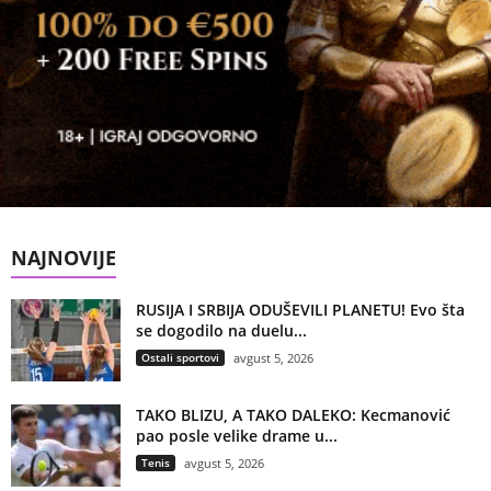
NAJNOVIJE
RUSIJA I SRBIJA ODUŠEVILI PLANETU! Evo šta
se dogodilo na duelu...
Ostali sportovi
avgust 5, 2026
TAKO BLIZU, A TAKO DALEKO: Kecmanović
pao posle velike drame u...
Tenis
avgust 5, 2026