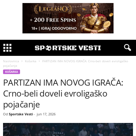
Naslovnica
Košarka
PARTIZAN IMA NOVOG IGRAČA: Crno-beli doveli evroligaško
pojačanje
KOŠARKA
PARTIZAN IMA NOVOG IGRAČA:
Crno-beli doveli evroligaško
pojačanje
Od
Sportske Vesti
-
jun 17, 2026