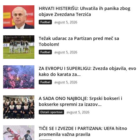
HRVATI HISTERIŠU: Uhvatila ih panika zbog
objave Zvezdana Terzića
Fudbal
avgust 5, 2026
Težak udarac za Partizan pred meč sa
Tobolom!
Fudbal
avgust 5, 2026
ZA EVROPU I SUPERLIGU: Zvezda objavila, evo
kako do karata za...
Fudbal
avgust 5, 2026
A SADA ONO NAJBOLJE: Srpski bokseri i
bokserke spremni za izazov...
Ostali sportovi
avgust 5, 2026
TIČE SE I ZVEZDE I PARTIZANA: UEFA hitno
promenila važna pravila