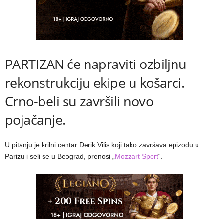
PARTIZAN će napraviti ozbiljnu
rekonstrukciju ekipe u košarci.
Crno-beli su završili novo
pojačanje.
U pitanju je krilni centar Derik Vilis koji tako završava epizodu u
Parizu i seli se u Beograd, prenosi „
Mozzart Sport
“.