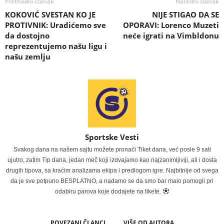
Prethodni članak
Naredni članak
KOKOVIĆ SVESTAN KO JE
NIJE STIGAO DA SE
PROTIVNIK: Uradićemo sve
OPORAVI: Lorenco Muzeti
da dostojno
neće igrati na Vimbldonu
reprezentujemo našu ligu i
našu zemlju
Sportske Vesti
Svakog dana na našem sajtu možete pronaći Tiket dana, već posle 9 sati
ujutro, zatim Tip dana, jedan meč koji izdvajamo kao najzanimljiviji, ali i dosta
drugih tipova, sa kraćim analizama ekipa i predlogom igre. Najbitnije od svega
da je sve potpuno BESPLATNO, a nadamo se da smo bar malo pomogli pri
odabiru parova koje dodajete na tikete.
POVEZANI ČLANCI
VIŠE OD AUTORA