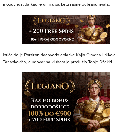
mogućnost da kad je on na parketu rašire odbranu rivala.
Ističe da je Partizan dogovorio dolaske Kajla Olmena i Nikole
Tanaskovića, a ugovor sa klubom je produžio Tonje Džekiri.