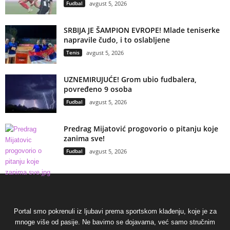
Fudbal
avgust 5, 2026
SRBIJA JE ŠAMPION EVROPE! Mlade teniserke
napravile čudo, i to oslabljene
Tenis
avgust 5, 2026
UZNEMIRUJUĆE! Grom ubio fudbalera,
povređeno 9 osoba
Fudbal
avgust 5, 2026
Predrag Mijatović progovorio o pitanju koje
zanima sve!
Fudbal
avgust 5, 2026
Portal smo pokrenuli iz ljubavi prema sportskom klađenju, koje je za
mnoge više od pasije. Ne bavimo se dojavama, već samo stručnim