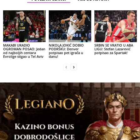
MAKABI URADIO
NIKOLA JOKIĆ DOBIO
SRBIN SE VRATIO U ABA
OGROMAN POSAO: Jedan
PODRŠKU: Denver
LIGU: Stefan Lazarević
od najboljih centara
potpisao pet igrača u
potpisao za Spartak!
Evrolige stigao u Tel Aviv
danu!