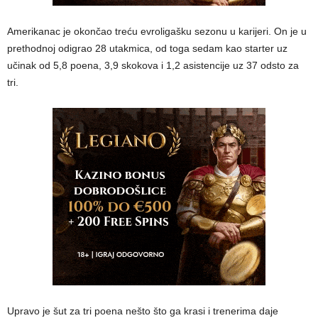
Amerikanac je okončao treću evroligašku sezonu u karijeri. On je u
prethodnoj odigrao 28 utakmica, od toga sedam kao starter uz
učinak od 5,8 poena, 3,9 skokova i 1,2 asistencije uz 37 odsto za
tri.
Upravo je šut za tri poena nešto što ga krasi i trenerima daje