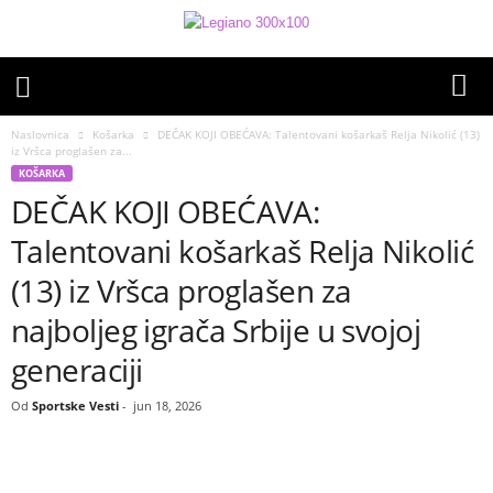
Naslovnica
Košarka
DEČAK KOJI OBEĆAVA: Talentovani košarkaš Relja Nikolić (13)
iz Vršca proglašen za...
KOŠARKA
DEČAK KOJI OBEĆAVA:
Talentovani košarkaš Relja Nikolić
(13) iz Vršca proglašen za
najboljeg igrača Srbije u svojoj
generaciji
Od
Sportske Vesti
-
jun 18, 2026