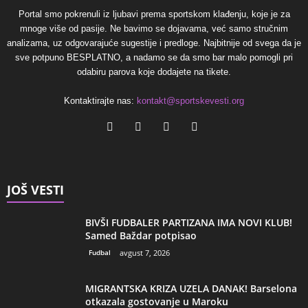
Portal smo pokrenuli iz ljubavi prema sportskom klađenju, koje je za
mnoge više od pasije. Ne bavimo se dojavama, već samo stručnim
analizama, uz odgovarajuće sugestije i predloge. Najbitnije od svega da je
sve potpuno BESPLATNO, a nadamo se da smo bar malo pomogli pri
odabiru parova koje dodajete na tikete.
Kontaktirajte nas:
kontakt@sportskevesti.org
JOŠ VESTI
BIVŠI FUDBALER PARTIZANA IMA NOVI KLUB!
Samed Baždar potpisao
Fudbal
avgust 7, 2026
MIGRANTSKA KRIZA UZELA DANAK! Barselona
otkazala gostovanje u Maroku