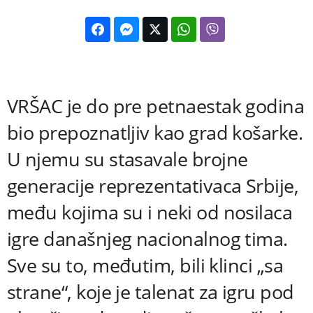
VRŠAC je do pre petnaestak godina
bio prepoznatljiv kao grad košarke.
U njemu su stasavale brojne
generacije reprezentativaca Srbije,
među kojima su i neki od nosilaca
igre današnjeg nacionalnog tima.
Sve su to, međutim, bili klinci „sa
strane“, koje je talenat za igru pod