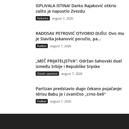
ISPLIVALA ISTINA! Darko Rajaković otkrio
zašto je napustio Zvezdu
Košarka
avgust 7, 2026
RADOSAV PETROVIĆ OTVORIO DUŠU: Ovo mu
je Slaviša Jokanović poručio, pa...
Fudbal
avgust 7, 2026
„MEČ PRIJATELJSTVA“: Održan šahovski duel
između Srbije i Republike Srpske
Ostali sportovi
avgust 7, 2026
Partizan predstavio dugo čekano pojačanje:
Idrisu Babu je i zvanično „crno-beli“
Fudbal
avgust 7, 2026