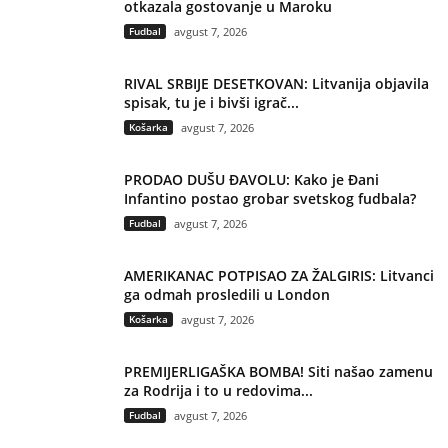
otkazala gostovanje u Maroku
Fudbal
avgust 7, 2026
RIVAL SRBIJE DESETKOVAN: Litvanija objavila
spisak, tu je i bivši igrač...
Košarka
avgust 7, 2026
PRODAO DUŠU ĐAVOLU: Kako je Đani
Infantino postao grobar svetskog fudbala?
Fudbal
avgust 7, 2026
AMERIKANAC POTPISAO ZA ŽALGIRIS: Litvanci
ga odmah prosledili u London
Košarka
avgust 7, 2026
PREMIJERLIGAŠKA BOMBA! Siti našao zamenu
za Rodrija i to u redovima...
Fudbal
avgust 7, 2026