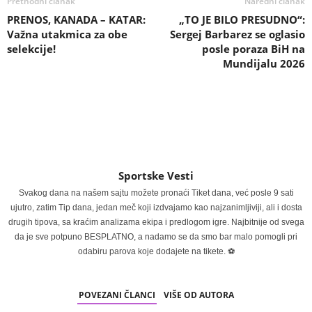
Prethodni članak
Naredni članak
PRENOS, KANADA – KATAR:
„TO JE BILO PRESUDNO“:
Važna utakmica za obe
Sergej Barbarez se oglasio
selekcije!
posle poraza BiH na
Mundijalu 2026
Sportske Vesti
Svakog dana na našem sajtu možete pronaći Tiket dana, već posle 9 sati
ujutro, zatim Tip dana, jedan meč koji izdvajamo kao najzanimljiviji, ali i dosta
drugih tipova, sa kraćim analizama ekipa i predlogom igre. Najbitnije od svega
da je sve potpuno BESPLATNO, a nadamo se da smo bar malo pomogli pri
odabiru parova koje dodajete na tikete. ⚽
POVEZANI ČLANCI
VIŠE OD AUTORA