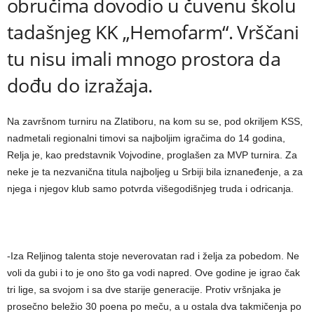
obručima dovodio u čuvenu školu
tadašnjeg KK „Hemofarm“. Vrščani
tu nisu imali mnogo prostora da
dođu do izražaja.
Na završnom turniru na Zlatiboru, na kom su se, pod okriljem KSS,
nadmetali regionalni timovi sa najboljim igračima do 14 godina,
Relja je, kao predstavnik Vojvodine, proglašen za MVP turnira. Za
neke je ta nezvanična titula najboljeg u Srbiji bila iznaneđenje, a za
njega i njegov klub samo potvrda višegodišnjeg truda i odricanja.
-Iza Reljinog talenta stoje neverovatan rad i želja za pobedom. Ne
voli da gubi i to je ono što ga vodi napred. Ove godine je igrao čak
tri lige, sa svojom i sa dve starije generacije. Protiv vršnjaka je
prosečno beležio 30 poena po meču, a u ostala dva takmičenja po