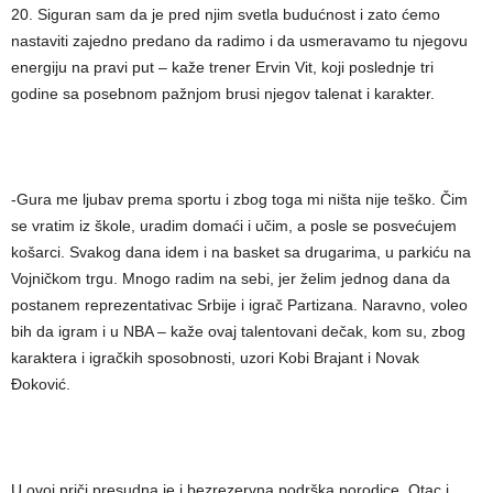
20. Siguran sam da je pred njim svetla budućnost i zato ćemo
nastaviti zajedno predano da radimo i da usmeravamo tu njegovu
energiju na pravi put – kaže trener Ervin Vit, koji poslednje tri
godine sa posebnom pažnjom brusi njegov talenat i karakter.
-Gura me ljubav prema sportu i zbog toga mi ništa nije teško. Čim
se vratim iz škole, uradim domaći i učim, a posle se posvećujem
košarci. Svakog dana idem i na basket sa drugarima, u parkiću na
Vojničkom trgu. Mnogo radim na sebi, jer želim jednog dana da
postanem reprezentativac Srbije i igrač Partizana. Naravno, voleo
bih da igram i u NBA – kaže ovaj talentovani dečak, kom su, zbog
karaktera i igračkih sposobnosti, uzori Kobi Brajant i Novak
Đoković.
U ovoj priči presudna je i bezrezervna podrška porodice. Otac i