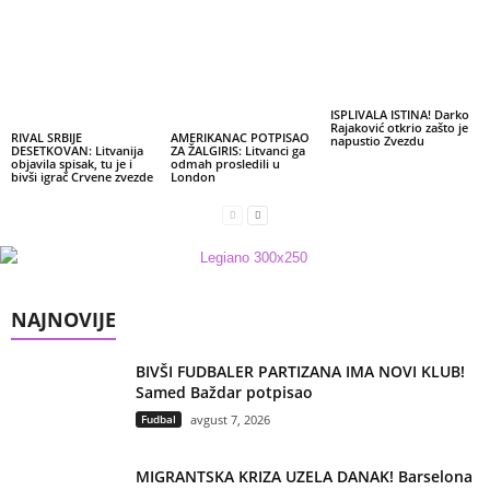
ISPLIVALA ISTINA! Darko
Rajaković otkrio zašto je
RIVAL SRBIJE
AMERIKANAC POTPISAO
napustio Zvezdu
DESETKOVAN: Litvanija
ZA ŽALGIRIS: Litvanci ga
objavila spisak, tu je i
odmah prosledili u
bivši igrač Crvene zvezde
London
NAJNOVIJE
BIVŠI FUDBALER PARTIZANA IMA NOVI KLUB!
Samed Baždar potpisao
Fudbal
avgust 7, 2026
MIGRANTSKA KRIZA UZELA DANAK! Barselona