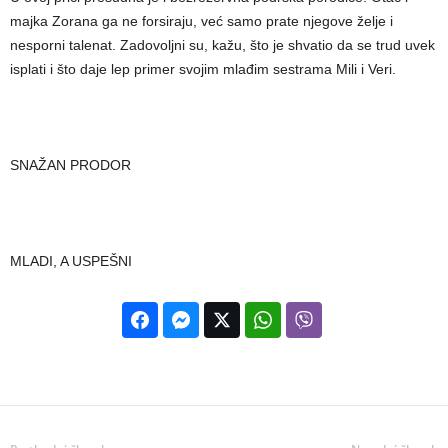
majka Zorana ga ne forsiraju, već samo prate njegove želje i
nesporni talenat. Zadovoljni su, kažu, što je shvatio da se trud uvek
isplati i što daje lep primer svojim mlađim sestrama Mili i Veri.
SNAŽAN PRODOR
MLADI, A USPEŠNI