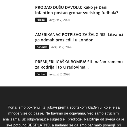
PRODAO DUŠU ĐAVOLU: Kako je Đani
Infantino postao grobar svetskog fudbala?
Fudbal
avgust 7, 2026
AMERIKANAC POTPISAO ZA ŽALGIRIS: Litvanci
ga odmah prosledili u London
Košarka
avgust 7, 2026
PREMIJERLIGAŠKA BOMBA! Siti našao zamenu
za Rodrija i to u redovima...
Fudbal
avgust 7, 2026
Portal smo pokrenuli iz ljubavi prema sportskom klađenju, koje je za
mnoge više od pasije. Ne bavimo se dojavama, već samo stručnim
analizama, uz odgovarajuće sugestije i predloge. Najbitnije od svega da je
sve potpuno BESPLATNO, a nadamo se da smo bar malo pomogli pri