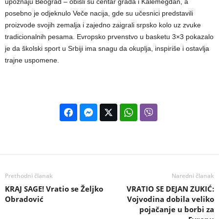
upoznaju Beograd – obišli su centar grada i Kalemegdan, a
posebno je odjeknulo Veče nacija, gde su učesnici predstavili
proizvode svojih zemalja i zajedno zaigrali srpsko kolo uz zvuke
tradicionalnih pesama. Evropsko prvenstvo u basketu 3×3 pokazalo
je da školski sport u Srbiji ima snagu da okuplja, inspiriše i ostavlja
trajne uspomene.
Prethodni članak
Naredni članak
KRAJ SAGE! Vratio se Željko
VRATIO SE DEJAN ZUKIĆ:
Obradović
Vojvodina dobila veliko
pojačanje u borbi za