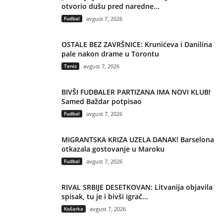
otvorio dušu pred naredne...
Fudbal
avgust 7, 2026
OSTALE BEZ ZAVRŠNICE: Krunićeva i Danilina
pale nakon drame u Torontu
Tenis
avgust 7, 2026
BIVŠI FUDBALER PARTIZANA IMA NOVI KLUB!
Samed Baždar potpisao
Fudbal
avgust 7, 2026
MIGRANTSKA KRIZA UZELA DANAK! Barselona
otkazala gostovanje u Maroku
Fudbal
avgust 7, 2026
RIVAL SRBIJE DESETKOVAN: Litvanija objavila
spisak, tu je i bivši igrač...
Košarka
avgust 7, 2026