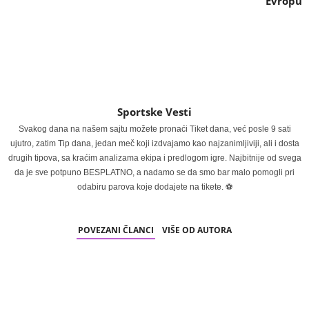
Evropu
Sportske Vesti
Svakog dana na našem sajtu možete pronaći Tiket dana, već posle 9 sati
ujutro, zatim Tip dana, jedan meč koji izdvajamo kao najzanimljiviji, ali i dosta
drugih tipova, sa kraćim analizama ekipa i predlogom igre. Najbitnije od svega
da je sve potpuno BESPLATNO, a nadamo se da smo bar malo pomogli pri
odabiru parova koje dodajete na tikete. ⚽
POVEZANI ČLANCI
VIŠE OD AUTORA