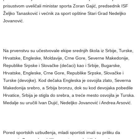
prisustvom uveličali ministar sporta Zoran Gajić, predsednik ISF
Željko Tanasković i većnik za sport opštine Stari Grad Nedeljko
Jovanović.
Na prvenstvu su učestvovale ekipe srednjih škola iz Srbije, Turske,
Hrvatske, Engleske, Moldavije, Crne Gore, Severne Makedonije,
Republike Srpske i Slovačke (dečaci) kao i Srbije, Bugarske,
Hrvatske, Engleske, Crne Gore, Republike Srpske, Slovačke i
Turske (devojke). Kod dečaka Engleska je osvojila zlato, Severna
Makedonija srebro, a Srbija bronzu, dok su kod devojaka pobedile
Hrvatice, Srbija je stigla do srebra, a treće mesto osvojila je Turska.
Medalje su uručili Ivan Dujić, Nedeljko Jovanović i Andrea Arsović.
Pored sportskih uzbuđenja, mladi sportisti imali su priliku da