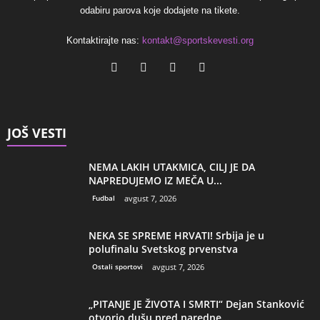
odabiru parova koje dodajete na tikete.
Kontaktirajte nas:
kontakt@sportskevesti.org
JOŠ VESTI
NEMA LAKIH UTAKMICA, CILJ JE DA
NAPREDUJEMO IZ MEČA U...
Fudbal
avgust 7, 2026
NEKA SE SPREME HRVATI! Srbija je u
polufinalu Svetskog prvenstva
Ostali sportovi
avgust 7, 2026
„PITANJE JE ŽIVOTA I SMRTI“ Dejan Stanković
otvorio dušu pred naredne...