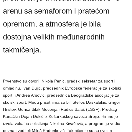
arenu sa semaforom i pratećom
opremom, a atmosfera je bila
dostojna velikih međunarodnih
takmičenja.
Prvenstvo su otvorili Nikola Penić, gradski sekretar za sport i
omladinu, Ivan Dujić, predsednik Evropske federacije za školski
sport, i Andrea Arsović, predsednica Beogradske asocijacije za
školski sport. Među prisutnima su bili Stelios Daskalakis, Grigor
Hristov, Gorica Bilak Moconja i Radics Balaš (ESSF), Predrag
Kanački i Dejan Đokić iz Košarkaškog saveza Srbije. Himnu je
izvela vokalna solistkinja Nikolina Kivačević, a program je vodio
poznati voditelj Miloš Radenković. Takmičenje su su svojim