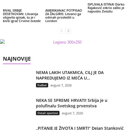
ISPLIVALA ISTINA! Darko
Rajaković otkrio zašto je
RIVAL SRBIJE
AMERIKANAC POTPISAO
napustio Zvezdu
DESETKOVAN: Litvanija
ZA ŽALGIRIS: Litvanci ga
objavila spisak, tu je i
odmah prosledili u
bivši igrač Crvene zvezde
London
NAJNOVIJE
NEMA LAKIH UTAKMICA, CILJ JE DA
NAPREDUJEMO IZ MEČA U...
Fudbal
avgust 7, 2026
NEKA SE SPREME HRVATI! Srbija je u
polufinalu Svetskog prvenstva
Ostali sportovi
avgust 7, 2026
„PITANJE JE ŽIVOTA I SMRTI“ Dejan Stanković