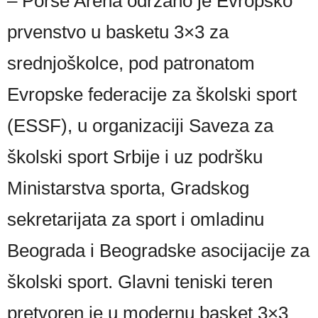
– Porše Arena održano je Evropsko
prvenstvo u basketu 3×3 za
srednjoškolce, pod patronatom
Evropske federacije za školski sport
(ESSF), u organizaciji Saveza za
školski sport Srbije i uz podršku
Ministarstva sporta, Gradskog
sekretarijata za sport i omladinu
Beograda i Beogradske asocijacije za
školski sport. Glavni teniski teren
pretvoren je u modernu basket 3×3