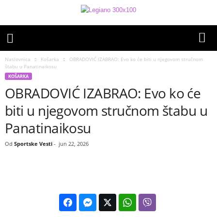
Naslovnica
Košarka
OBRADOVIĆ IZABRAO: Evo ko će biti u njegovom stručnom
štabu u Panatinaikosu
KOŠARKA
OBRADOVIĆ IZABRAO: Evo ko će
biti u njegovom stručnom štabu u
Panatinaikosu
Od
Sportske Vesti
-
jun 22, 2026