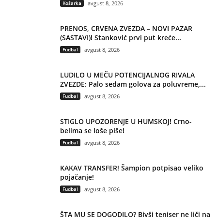
Košarka
avgust 8, 2026
PRENOS, CRVENA ZVEZDA – NOVI PAZAR
(SASTAVI)! Stanković prvi put kreće...
Fudbal
avgust 8, 2026
LUDILO U MEČU POTENCIJALNOG RIVALA
ZVEZDE: Palo sedam golova za poluvreme,...
Fudbal
avgust 8, 2026
STIGLO UPOZORENJE U HUMSKOJ! Crno-
belima se loše piše!
Fudbal
avgust 8, 2026
KAKAV TRANSFER! Šampion potpisao veliko
pojačanje!
Fudbal
avgust 8, 2026
ŠTA MU SE DOGODILO? Bivši teniser ne liči na