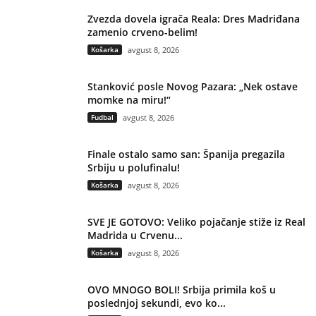
Zvezda dovela igrača Reala: Dres Madriđana
zamenio crveno-belim!
Košarka
avgust 8, 2026
Stanković posle Novog Pazara: „Nek ostave
momke na miru!“
Fudbal
avgust 8, 2026
Finale ostalo samo san: Španija pregazila
Srbiju u polufinalu!
Košarka
avgust 8, 2026
SVE JE GOTOVO: Veliko pojačanje stiže iz Real
Madrida u Crvenu...
Košarka
avgust 8, 2026
OVO MNOGO BOLI! Srbija primila koš u
poslednjoj sekundi, evo ko...