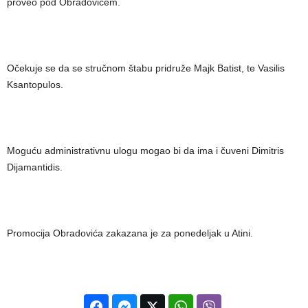
proveo pod Obradovićem.
Očekuje se da se stručnom štabu pridruže Majk Batist, te Vasilis
Ksantopulos.
Moguću administrativnu ulogu mogao bi da ima i čuveni Dimitris
Dijamantidis.
Promocija Obradovića zakazana je za ponedeljak u Atini.