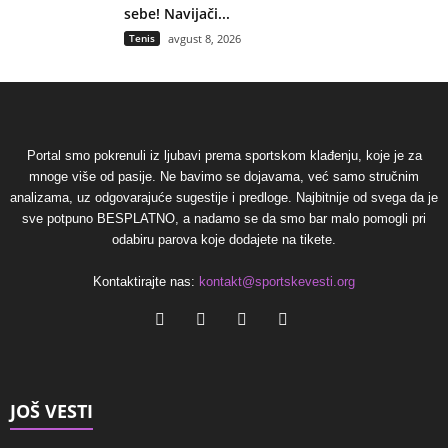
sebe! Navijači...
Tenis
avgust 8, 2026
Portal smo pokrenuli iz ljubavi prema sportskom klađenju, koje je za
mnoge više od pasije. Ne bavimo se dojavama, već samo stručnim
analizama, uz odgovarajuće sugestije i predloge. Najbitnije od svega da je
sve potpuno BESPLATNO, a nadamo se da smo bar malo pomogli pri
odabiru parova koje dodajete na tikete.
Kontaktirajte nas:
kontakt@sportskevesti.org
JOŠ VESTI