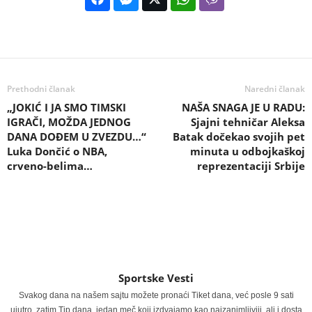
Prethodni članak
Naredni članak
„JOKIĆ I JA SMO TIMSKI
NAŠA SNAGA JE U RADU:
IGRAČI, MOŽDA JEDNOG
Sjajni tehničar Aleksa
DANA DOĐEM U ZVEZDU…“
Batak dočekao svojih pet
Luka Dončić o NBA,
minuta u odbojkaškoj
crveno-belima…
reprezentaciji Srbije
Sportske Vesti
Svakog dana na našem sajtu možete pronaći Tiket dana, već posle 9 sati
ujutro, zatim Tip dana, jedan meč koji izdvajamo kao najzanimljiviji, ali i dosta