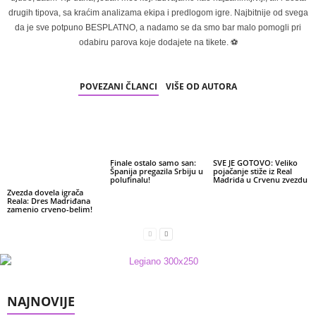
drugih tipova, sa kraćim analizama ekipa i predlogom igre. Najbitnije od svega
da je sve potpuno BESPLATNO, a nadamo se da smo bar malo pomogli pri
odabiru parova koje dodajete na tikete. ⚽
POVEZANI ČLANCI
VIŠE OD AUTORA
Finale ostalo samo san:
SVE JE GOTOVO: Veliko
Španija pregazila Srbiju u
pojačanje stiže iz Real
polufinalu!
Madrida u Crvenu zvezdu
Zvezda dovela igrača
Reala: Dres Madriđana
zamenio crveno-belim!
NAJNOVIJE