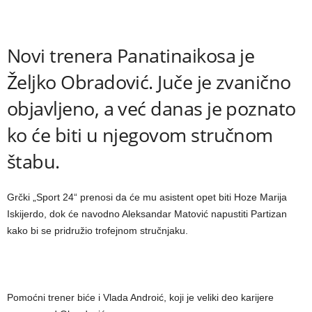
Novi trenera Panatinaikosa je
Željko Obradović. Juče je zvanično
objavljeno, a već danas je poznato
ko će biti u njegovom stručnom
štabu.
Grčki „Sport 24“ prenosi da će mu asistent opet biti Hoze Marija
Iskijerdo, dok će navodno Aleksandar Matović napustiti Partizan
kako bi se pridružio trofejnom stručnjaku.
Pomoćni trener biće i Vlada Androić, koji je veliki deo karijere