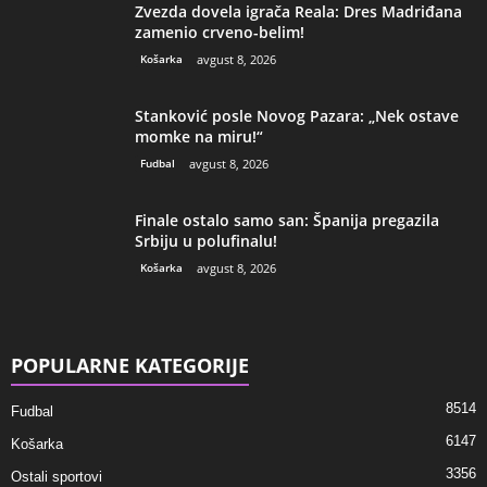
Zvezda dovela igrača Reala: Dres Madriđana
zamenio crveno-belim!
Košarka
avgust 8, 2026
Stanković posle Novog Pazara: „Nek ostave
momke na miru!“
Fudbal
avgust 8, 2026
Finale ostalo samo san: Španija pregazila
Srbiju u polufinalu!
Košarka
avgust 8, 2026
POPULARNE KATEGORIJE
8514
Fudbal
6147
Košarka
3356
Ostali sportovi