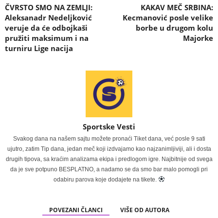
ČVRSTO SMO NA ZEMLJI:
KAKAV MEČ SRBINA:
Aleksanadr Nedeljković
Kecmanović posle velike
veruje da će odbojkaši
borbe u drugom kolu
pružiti maksimum i na
Majorke
turniru Lige nacija
Sportske Vesti
Svakog dana na našem sajtu možete pronaći Tiket dana, već posle 9 sati
ujutro, zatim Tip dana, jedan meč koji izdvajamo kao najzanimljiviji, ali i dosta
drugih tipova, sa kraćim analizama ekipa i predlogom igre. Najbitnije od svega
da je sve potpuno BESPLATNO, a nadamo se da smo bar malo pomogli pri
odabiru parova koje dodajete na tikete.
POVEZANI ČLANCI
VIŠE OD AUTORA