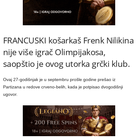
FRANCUSKI košarkaš Frenk Nilikina
nije više igrač Olimpijakosa,
saopštio je ovog utorka grčki klub.
Ovaj 27-godišnjak je u septembru prošle godine prešao iz
Partizana u redove crveno-belih, kada je potpisao dvogodišnji
ugovor.