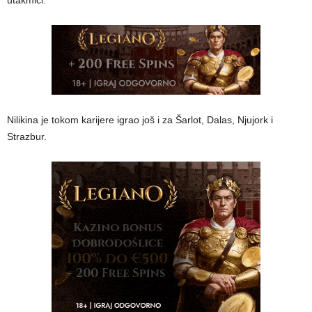
utakmici.
Nilikina je tokom karijere igrao još i za Šarlot, Dalas, Njujork i
Strazbur.