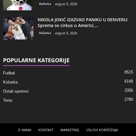
Košarka
avgust 9, 2026
NIKOLA JOKIĆ IZAZVAO PANIKU U DENVERU:
Sprema se cirkus u Americi,...
Košarka
avgust 9, 2026
POPULARNE KATEGORIJE
8515
Fudbal
6149
Košarka
3356
Ostali sportovi
2780
Tenis
O NAMA
KONTAKT
MARKETING
USLOVI KORIŠĆENJA