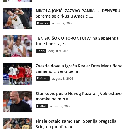
NIKOLA JOKIĆ IZAZVAO PANIKU U DENVERU:
Sprema se cirkus u Americi,...
Košarka
avgust 9, 2026
TENISKI ŠOK U TORONTU! Arina Sabalenka
tone i ne staje…
Tenis
avgust 9, 2026
Zvezda dovela igrača Reala: Dres Madriđana
zamenio crveno-belim!
Košarka
avgust 8, 2026
Stanković posle Novog Pazara: „Nek ostave
momke na miru!“
Fudbal
avgust 8, 2026
Finale ostalo samo san: Španija pregazila
Srbiju u polufinalu!