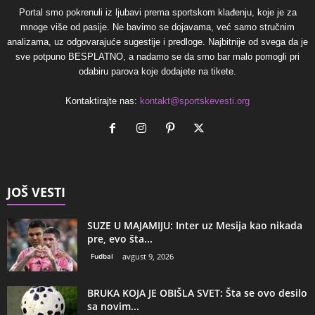
Portal smo pokrenuli iz ljubavi prema sportskom klađenju, koje je za
mnoge više od pasije. Ne bavimo se dojavama, već samo stručnim
analizama, uz odgovarajuće sugestije i predloge. Najbitnije od svega da je
sve potpuno BESPLATNO, a nadamo se da smo bar malo pomogli pri
odabiru parova koje dodajete na tikete.
Kontaktirajte nas:
kontakt@sportskevesti.org
JOŠ VESTI
SUZE U MAJAMIJU: Inter uz Mesija kao nikada
pre, evo šta...
Fudbal
avgust 9, 2026
BRUKA KOJA JE OBIŠLA SVET: Šta se ovo desilo
sa novim...