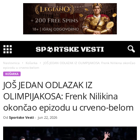
Naslovnica
Košarka
JOŠ JEDAN ODLAZAK IZ OLIMPIJAKOSA: Frenk Nilikina okončao
epizodu u crveno-belom
KOŠARKA
JOŠ JEDAN ODLAZAK IZ
OLIMPIJAKOSA: Frenk Nilikina
okončao epizodu u crveno-belom
Od
Sportske Vesti
-
jun 22, 2026