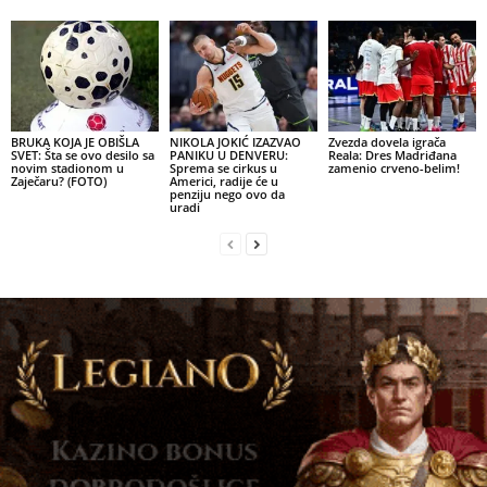
BRUKA KOJA JE OBIŠLA
NIKOLA JOKIĆ IZAZVAO
Zvezda dovela igrača
SVET: Šta se ovo desilo sa
PANIKU U DENVERU:
Reala: Dres Madriđana
novim stadionom u
Sprema se cirkus u
zamenio crveno-belim!
Zaječaru? (FOTO)
Americi, radije će u
penziju nego ovo da
uradi