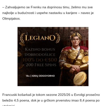
– Zahvaljujemo se Frenku na doprinosu timu, želimo mu sve
najbolje u budućnosti i uspehe nastavku u karijere – naveo je
Olimpijakos.
Francuski košarkaš je tokom sezone 2025/26 u Evroligi prosečno
beležio 4,5 poena, dok je u grčkom prvenstvu imao 8,4 poena po