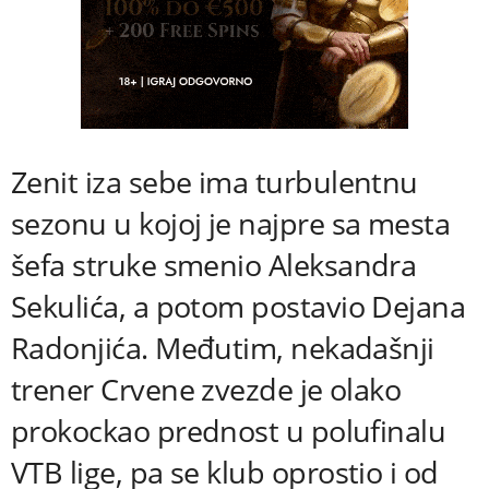
Zenit iza sebe ima turbulentnu
sezonu u kojoj je najpre sa mesta
šefa struke smenio Aleksandra
Sekulića, a potom postavio Dejana
Radonjića. Međutim, nekadašnji
trener Crvene zvezde je olako
prokockao prednost u polufinalu
VTB lige, pa se klub oprostio i od