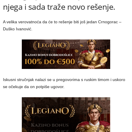
njega i sada traže novo rešenje.
A velika verovatnoća da će to rešenje biti još jedan Crnogorac –
Duško Ivanović.
Iskusni stručnjak nalazi se u pregovorima s ruskim timom i uskoro
se očekuje da on potpiše ugovor.