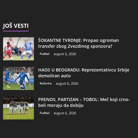
JOŠ VESTI
ŠOKANTNE TVRDNJE: Propao ogroman
transfer zbog Zvezdinog sponzora?
Fudbal
avgust 6, 2026
HAOS U BEOGRADU: Reprezentativcu Srbije
demoliran auto
Košarka
avgust 6, 2026
PRENOS, PARTIZAN – TOBOL: Meč koji crno-
beli moraju da dobiju
Fudbal
avgust 6, 2026