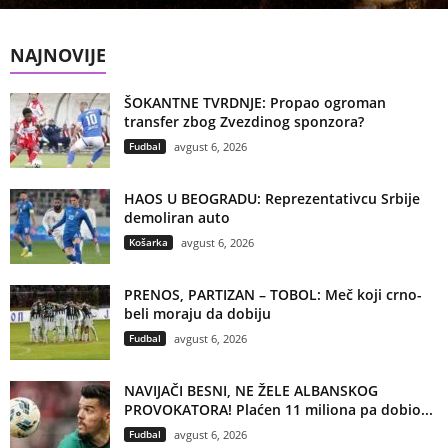
NAJNOVIJE
ŠOKANTNE TVRDNJE: Propao ogroman
transfer zbog Zvezdinog sponzora?
Fudbal
avgust 6, 2026
HAOS U BEOGRADU: Reprezentativcu Srbije
demoliran auto
Košarka
avgust 6, 2026
PRENOS, PARTIZAN – TOBOL: Meč koji crno-
beli moraju da dobiju
Fudbal
avgust 6, 2026
NAVIJAČI BESNI, NE ŽELE ALBANSKOG
PROVOKATORA! Plaćen 11 miliona pa dobio...
Fudbal
avgust 6, 2026