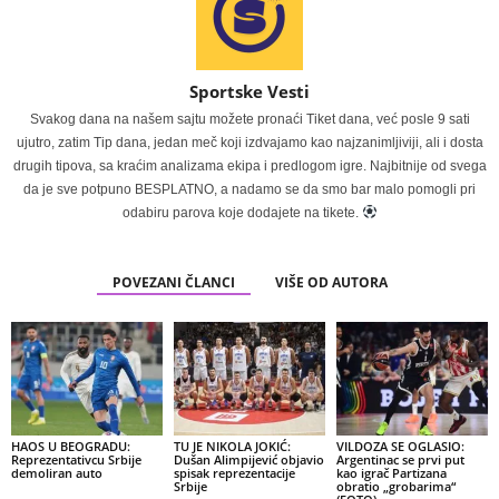
Sportske Vesti
Svakog dana na našem sajtu možete pronaći Tiket dana, već posle 9 sati
ujutro, zatim Tip dana, jedan meč koji izdvajamo kao najzanimljiviji, ali i dosta
drugih tipova, sa kraćim analizama ekipa i predlogom igre. Najbitnije od svega
da je sve potpuno BESPLATNO, a nadamo se da smo bar malo pomogli pri
odabiru parova koje dodajete na tikete.
POVEZANI ČLANCI
VIŠE OD AUTORA
HAOS U BEOGRADU:
TU JE NIKOLA JOKIĆ:
VILDOZA SE OGLASIO:
Reprezentativcu Srbije
Dušan Alimpijević objavio
Argentinac se prvi put
demoliran auto
spisak reprezentacije
kao igrač Partizana
Srbije
obratio „grobarima“