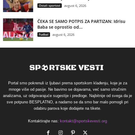
Ostali sportovi
avgust 6, 2026
ČEKA SE SAMO POTPIS ZA PARTIZAN: Idrisu
Baba se oprostio od...
Fudbal
avgust 6, 2026
Portal smo pokrenuli iz ljubavi prema sportskom klađenju, koje je za
mnoge više od pasije. Ne bavimo se dojavama, već samo stručnim
analizama, uz odgovarajuće sugestije i predloge. Najbitnije od svega da je
sve potpuno BESPLATNO, a nadamo se da smo bar malo pomogli pri
odabiru parova koje dodajete na tikete.
Kontaktirajte nas:
kontakt@sportskevesti.org