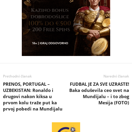
Prethodni članak
Naredni članak
PRENOS, PORTUGAL –
FUDBAL JE ZA SVE UZRASTE!
UZBEKISTAN: Ronaldo i
Baka oduševila ceo svet na
drugovi nakon kiksa u
Mundijalu – i to zbog
prvom kolu traže put ka
Mesija (FOTO)
prvoj pobedi na Mundijalu