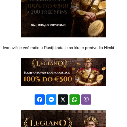
Ivanović je već radio u Rusiji kada je sa klupe predvodio Himki.