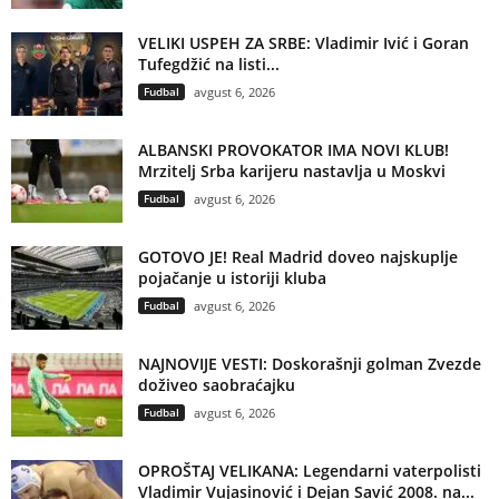
VELIKI USPEH ZA SRBE: Vladimir Ivić i Goran
Tufegdžić na listi...
Fudbal
avgust 6, 2026
ALBANSKI PROVOKATOR IMA NOVI KLUB!
Mrzitelj Srba karijeru nastavlja u Moskvi
Fudbal
avgust 6, 2026
GOTOVO JE! Real Madrid doveo najskuplje
pojačanje u istoriji kluba
Fudbal
avgust 6, 2026
NAJNOVIJE VESTI: Doskorašnji golman Zvezde
doživeo saobraćajku
Fudbal
avgust 6, 2026
OPROŠTAJ VELIKANA: Legendarni vaterpolisti
Vladimir Vujasinović i Dejan Savić 2008. na...