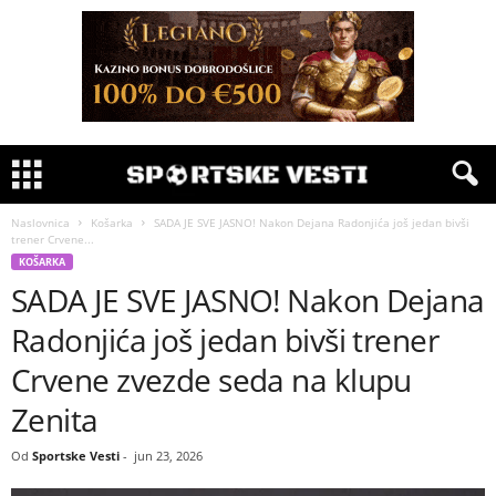
Naslovnica
Košarka
SADA JE SVE JASNO! Nakon Dejana Radonjića još jedan bivši
trener Crvene...
KOŠARKA
SADA JE SVE JASNO! Nakon Dejana
Radonjića još jedan bivši trener
Crvene zvezde seda na klupu
Zenita
Od
Sportske Vesti
-
jun 23, 2026