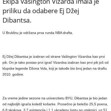
Ekipa Vašington Vizarda imala je
priliku da odabere Ej Džej
Dibantsa.
U Bruklinu je održana prva runda NBA drafta.
Ej Džej Dibantsa je izabran od strane Vašington Vizardsa kao prvi
pik. On je tako postao prvi igrač Vizardsa izabran kao prvi pik još od
klupske legende Džona Vola, koji je takođe bio broj jedan na draftu
2010. godine.
Za vreme jedine sezone na univerzitetu BYU, Dibantsa je bio jedan
od najboljih igrača koledž košarke. Prosečno je beležio 25,5 poena,
6,8 skokova, 3,7 asistencija i 1,1 ukradenu loptu po utakmici, uz 51