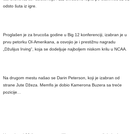
odsto šuta iz igre.
Proglašen je za brucoša godine u Big 12 konferenciji, izabran je u
prvu petorku Ol-Amerikana, a osvojio je i prestižnu nagradu
„Džulijus Irving“, koja se dodeljuje najboljem niskom krilu u NCAA.
Na drugom mestu našao se Darin Peterson, koji je izabran od
strane Jute Džeza. Memfis je dobio Kamerona Buzera sa treće
pozicije…