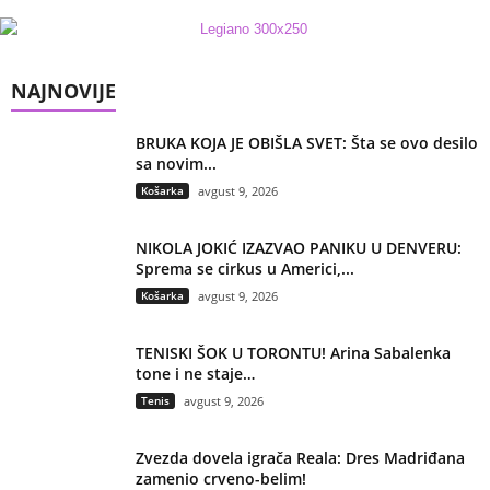
NAJNOVIJE
BRUKA KOJA JE OBIŠLA SVET: Šta se ovo desilo
sa novim...
Košarka
avgust 9, 2026
NIKOLA JOKIĆ IZAZVAO PANIKU U DENVERU:
Sprema se cirkus u Americi,...
Košarka
avgust 9, 2026
TENISKI ŠOK U TORONTU! Arina Sabalenka
tone i ne staje…
Tenis
avgust 9, 2026
Zvezda dovela igrača Reala: Dres Madriđana
zamenio crveno-belim!