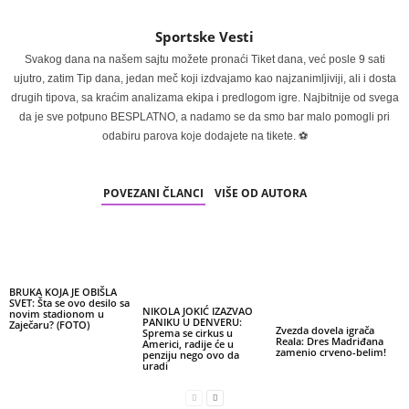
Sportske Vesti
Svakog dana na našem sajtu možete pronaći Tiket dana, već posle 9 sati
ujutro, zatim Tip dana, jedan meč koji izdvajamo kao najzanimljiviji, ali i dosta
drugih tipova, sa kraćim analizama ekipa i predlogom igre. Najbitnije od svega
da je sve potpuno BESPLATNO, a nadamo se da smo bar malo pomogli pri
odabiru parova koje dodajete na tikete. ⚽
POVEZANI ČLANCI
VIŠE OD AUTORA
BRUKA KOJA JE OBIŠLA
SVET: Šta se ovo desilo sa
NIKOLA JOKIĆ IZAZVAO
novim stadionom u
PANIKU U DENVERU:
Zaječaru? (FOTO)
Zvezda dovela igrača
Sprema se cirkus u
Reala: Dres Madriđana
Americi, radije će u
zamenio crveno-belim!
penziju nego ovo da
uradi