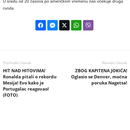
U sredu od 20 časova po američkom vremenu nas očekuje druga
runda.
Prethodni članak
Naredni članak
HIT NAD HITOVIMA!
ZBOG KAPITENA JOKIĆA!
Ronalda pitali o rekordu
Oglasio se Denver, moćna
Mesija! Evo kako je
poruka Nagetsa!
Portugalac reagovao!
(FOTO)