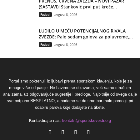
PRENOS, CRVENA ZVEZDA – NOVI PAZAR
(SASTAVI)! Stanković prvi put kreće...
Fudbal
avgust 8, 2026
LUDILO U MEČU POTENCIJALNOG RIVALA
ZVEZDE: Palo sedam golova za poluvreme,...
Fudbal
avgust 8, 2026
Portal smo pokrenuli iz ljubavi prema sportskom klađenju, koje je za
mnoge više od pasije. Ne bavimo se dojavama, već samo stručnim
analizama, uz odgovarajuće sugestije i predloge. Najbitnije od svega da je
sve potpuno BESPLATNO, a nadamo se da smo bar malo pomogli pri
odabiru parova koje dodajete na tikete.
Kontaktirajte nas:
kontakt@sportskevesti.org