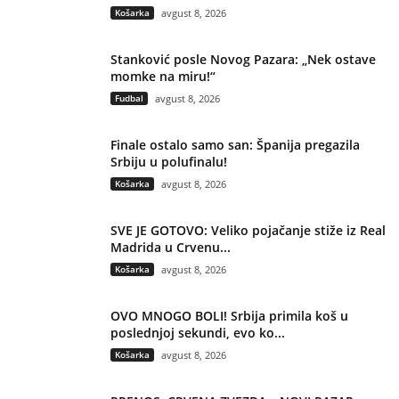
Košarka
avgust 8, 2026
Stanković posle Novog Pazara: „Nek ostave
momke na miru!“
Fudbal
avgust 8, 2026
Finale ostalo samo san: Španija pregazila
Srbiju u polufinalu!
Košarka
avgust 8, 2026
SVE JE GOTOVO: Veliko pojačanje stiže iz Real
Madrida u Crvenu...
Košarka
avgust 8, 2026
OVO MNOGO BOLI! Srbija primila koš u
poslednjoj sekundi, evo ko...
Košarka
avgust 8, 2026