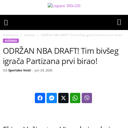
Naslovnica
Košarka
ODRŽAN NBA DRAFT! Tim bivšeg igrača Partizana prvi birao!
KOŠARKA
ODRŽAN NBA DRAFT! Tim bivšeg
igrača Partizana prvi birao!
Od
Sportske Vesti
-
jun 24, 2026