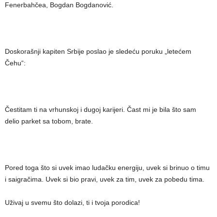
Fenerbahčea, Bogdan Bogdanović.
Doskorašnji kapiten Srbije poslao je sledeću poruku „letećem
Čehu“:
Čestitam ti na vrhunskoj i dugoj karijeri. Čast mi je bila što sam
delio parket sa tobom, brate.
Pored toga što si uvek imao ludačku energiju, uvek si brinuo o timu
i saigračima. Uvek si bio pravi, uvek za tim, uvek za pobedu tima.
Uživaj u svemu što dolazi, ti i tvoja porodica!