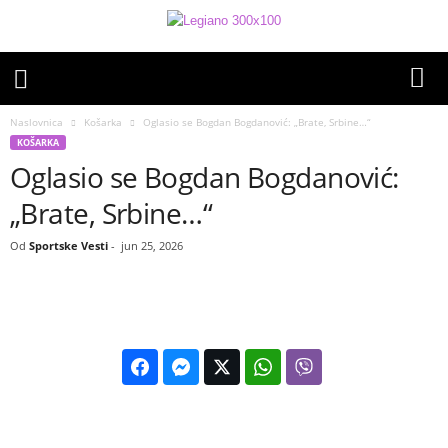
Naslovnica
Košarka
Oglasio se Bogdan Bogdanović: „Brate, Srbine…“
KOŠARKA
Oglasio se Bogdan Bogdanović:
„Brate, Srbine…“
Od
Sportske Vesti
-
jun 25, 2026