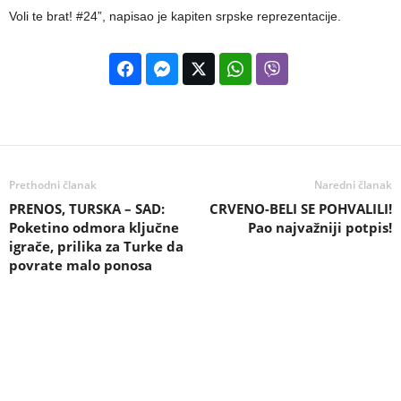
Voli te brat! #24”, napisao je kapiten srpske reprezentacije.
Prethodni članak
Naredni članak
PRENOS, TURSKA – SAD:
CRVENO-BELI SE POHVALILI!
Poketino odmora ključne
Pao najvažniji potpis!
igrače, prilika za Turke da
povrate malo ponosa