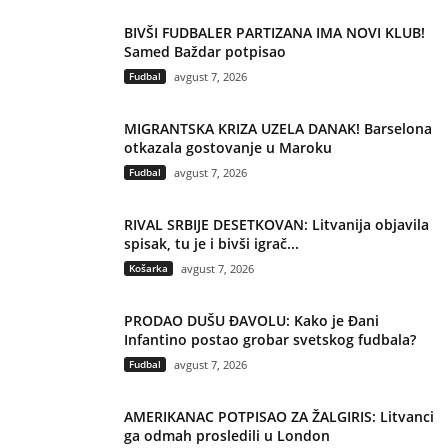
BIVŠI FUDBALER PARTIZANA IMA NOVI KLUB!
Samed Baždar potpisao
Fudbal
avgust 7, 2026
MIGRANTSKA KRIZA UZELA DANAK! Barselona
otkazala gostovanje u Maroku
Fudbal
avgust 7, 2026
RIVAL SRBIJE DESETKOVAN: Litvanija objavila
spisak, tu je i bivši igrač...
Košarka
avgust 7, 2026
PRODAO DUŠU ĐAVOLU: Kako je Đani
Infantino postao grobar svetskog fudbala?
Fudbal
avgust 7, 2026
AMERIKANAC POTPISAO ZA ŽALGIRIS: Litvanci
ga odmah prosledili u London