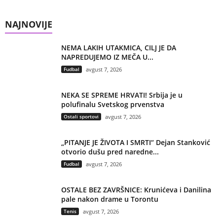
NAJNOVIJE
NEMA LAKIH UTAKMICA, CILJ JE DA
NAPREDUJEMO IZ MEČA U...
Fudbal
avgust 7, 2026
NEKA SE SPREME HRVATI! Srbija je u
polufinalu Svetskog prvenstva
Ostali sportovi
avgust 7, 2026
„PITANJE JE ŽIVOTA I SMRTI“ Dejan Stanković
otvorio dušu pred naredne...
Fudbal
avgust 7, 2026
OSTALE BEZ ZAVRŠNICE: Krunićeva i Danilina
pale nakon drame u Torontu
Tenis
avgust 7, 2026