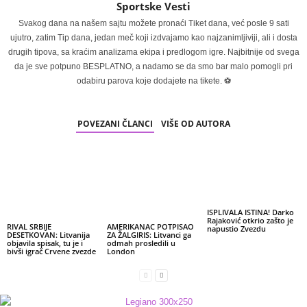
Sportske Vesti
Svakog dana na našem sajtu možete pronaći Tiket dana, već posle 9 sati
ujutro, zatim Tip dana, jedan meč koji izdvajamo kao najzanimljiviji, ali i dosta
drugih tipova, sa kraćim analizama ekipa i predlogom igre. Najbitnije od svega
da je sve potpuno BESPLATNO, a nadamo se da smo bar malo pomogli pri
odabiru parova koje dodajete na tikete. ⚽
POVEZANI ČLANCI
VIŠE OD AUTORA
ISPLIVALA ISTINA! Darko
Rajaković otkrio zašto je
RIVAL SRBIJE
AMERIKANAC POTPISAO
napustio Zvezdu
DESETKOVAN: Litvanija
ZA ŽALGIRIS: Litvanci ga
objavila spisak, tu je i
odmah prosledili u
bivši igrač Crvene zvezde
London