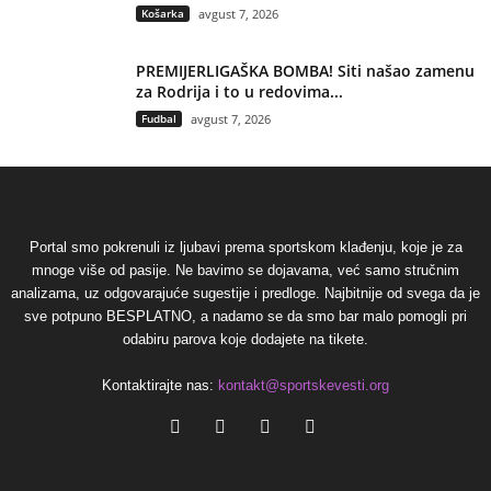
Košarka
avgust 7, 2026
PREMIJERLIGAŠKA BOMBA! Siti našao zamenu
za Rodrija i to u redovima...
Fudbal
avgust 7, 2026
Portal smo pokrenuli iz ljubavi prema sportskom klađenju, koje je za
mnoge više od pasije. Ne bavimo se dojavama, već samo stručnim
analizama, uz odgovarajuće sugestije i predloge. Najbitnije od svega da je
sve potpuno BESPLATNO, a nadamo se da smo bar malo pomogli pri
odabiru parova koje dodajete na tikete.
Kontaktirajte nas:
kontakt@sportskevesti.org