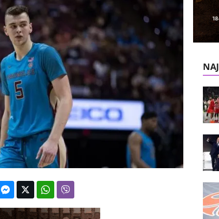
k
e
V
NAJ
e
s
t
i