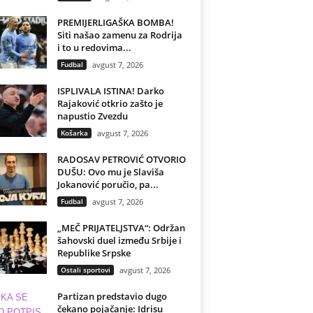
PREMIJERLIGAŠKA BOMBA!
Siti našao zamenu za Rodrija
i to u redovima...
Fudbal
avgust 7, 2026
ISPLIVALA ISTINA! Darko
Rajaković otkrio zašto je
napustio Zvezdu
Košarka
avgust 7, 2026
RADOSAV PETROVIĆ OTVORIO
DUŠU: Ovo mu je Slaviša
Jokanović poručio, pa...
Fudbal
avgust 7, 2026
„MEČ PRIJATELJSTVA“: Održan
šahovski duel između Srbije i
Republike Srpske
Ostali sportovi
avgust 7, 2026
Partizan predstavio dugo
čekano pojačanje: Idrisu