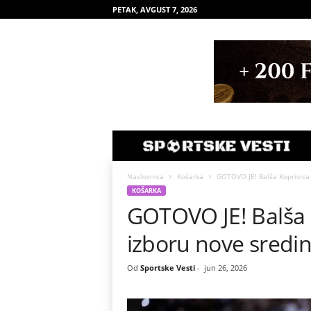
PETAK, AVGUST 7, 2026
Naslovnica
Košarka
GOTOVO JE! Balša Koprivica 
KOŠARKA
GOTOVO JE! Balša 
izboru nove sredi
Od
Sportske Vesti
-
jun 26, 2026