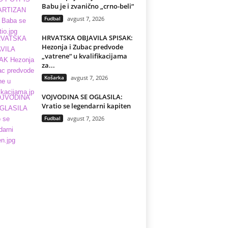
Babu je i zvanično „crno-beli“
Fudbal
avgust 7, 2026
HRVATSKA OBJAVILA SPISAK:
Hezonja i Zubac predvode
„vatrene“ u kvalifikacijama
za...
Košarka
avgust 7, 2026
VOJVODINA SE OGLASILA:
Vratio se legendarni kapiten
Fudbal
avgust 7, 2026