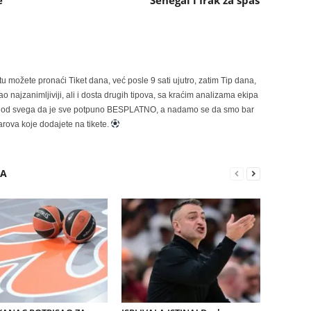
e
Senegal i Irak za spas
možete pronaći Tiket dana, već posle 9 sati ujutro, zatim Tip dana,
 najzanimljiviji, ali i dosta drugih tipova, sa kraćim analizama ekipa
ije od svega da je sve potpuno BESPLATNO, a nadamo se da smo bar
rova koje dodajete na tikete.
RA