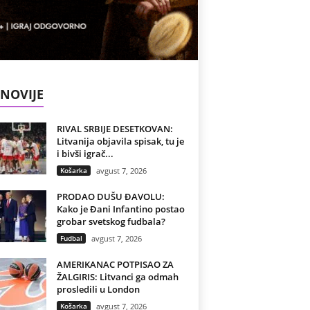
NOVIJE
RIVAL SRBIJE DESETKOVAN:
Litvanija objavila spisak, tu je
i bivši igrač...
Košarka
avgust 7, 2026
PRODAO DUŠU ĐAVOLU:
Kako je Đani Infantino postao
grobar svetskog fudbala?
Fudbal
avgust 7, 2026
AMERIKANAC POTPISAO ZA
ŽALGIRIS: Litvanci ga odmah
prosledili u London
Košarka
avgust 7, 2026