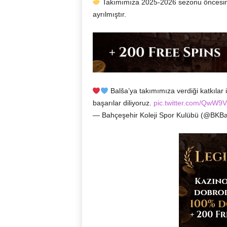
Takımımıza 2025-2026 sezonu öncesinde
ayrılmıştır.
Balša’ya takımımıza verdiği katkılar 
başarılar diliyoruz.
pic.twitter.com/QwW9V
— Bahçeşehir Koleji Spor Kulübü (@BKBa