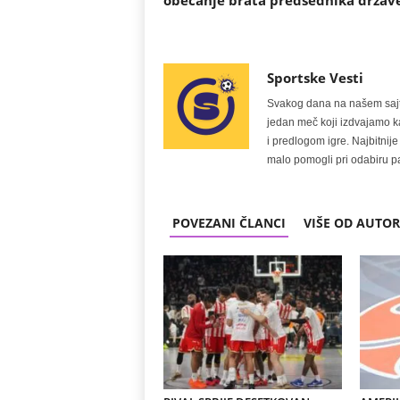
obećanje brata predsednika držav
Sportske Vesti
Svakog dana na našem sajtu 
jedan meč koji izdvajamo kao
i predlogom igre. Najbitn
malo pomogli pri odabiru pa
POVEZANI ČLANCI
VIŠE OD AUTO