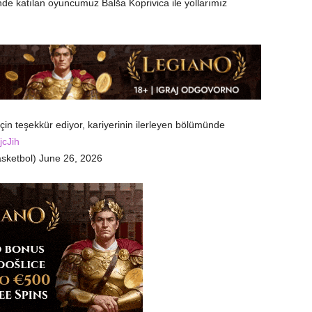
 katılan oyuncumuz Balša Koprivica ile yollarımız
için teşekkür ediyor, kariyerinin ilerleyen bölümünde
jcJih
sketbol) June 26, 2026