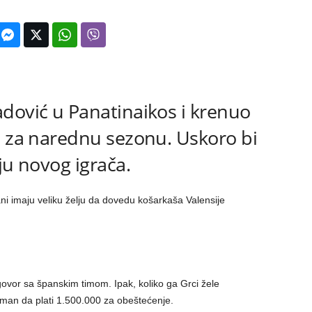
dović u Panatinaikos i krenuo
a za narednu sezonu. Uskoro bi
ju novog igrača.
ni imaju veliku želju da dovedu košarkaša Valensije
vor sa španskim timom. Ipak, koliko ga Grci žele
man da plati 1.500.000 za obeštećenje.