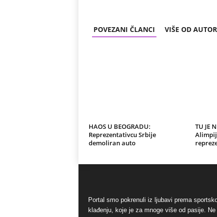
POVEZANI ČLANCI
VIŠE OD AUTO
HAOS U BEOGRADU:
TU JE 
Reprezentativcu Srbije
Alimpij
demoliran auto
repreze
Portal smo pokrenuli iz ljubavi prema sports
klađenju, koje je za mnoge više od pasije. Ne