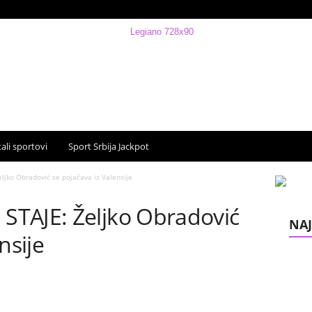
ali sportovi
Sport Srbija Jackpot
jko Obradović se pojačava iz Valensije
TAJE: Željko Obradović
NAJ
nsije