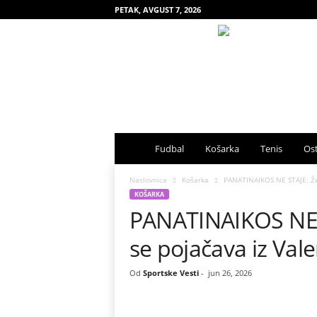
PETAK, AVGUST 7, 2026
S
Fudbal
Košarka
Tenis
Ost
p
Naslovnica
Košarka
PANATINAIKOS NE STAJE: Žel
KOŠARKA
PANATINAIKOS NE S
o
se pojačava iz Vale
r
t
Od
Sportske Vesti
-
jun 26, 2026
s