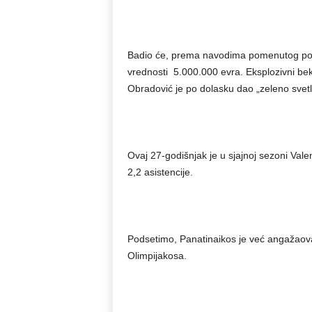
Badio će, prema navodima pomenutog porta
vrednosti 5.000.000 evra. Eksplozivni bek
Obradović je po dolasku dao „zeleno svetlo
Ovaj 27-godišnjak je u sjajnoj sezoni Vale
2,2 asistencije.
Podsetimo, Panatinaikos je već angažaovao
Olimpijakosa.