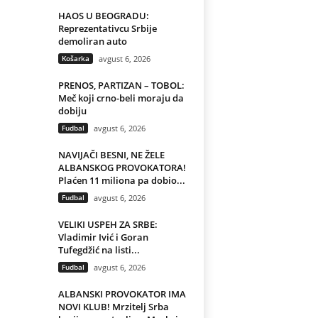
HAOS U BEOGRADU:
Reprezentativcu Srbije
demoliran auto
Košarka
avgust 6, 2026
PRENOS, PARTIZAN – TOBOL:
Meč koji crno-beli moraju da
dobiju
Fudbal
avgust 6, 2026
NAVIJAČI BESNI, NE ŽELE
ALBANSKOG PROVOKATORA!
Plaćen 11 miliona pa dobio...
Fudbal
avgust 6, 2026
VELIKI USPEH ZA SRBE:
Vladimir Ivić i Goran
Tufegdžić na listi...
Fudbal
avgust 6, 2026
ALBANSKI PROVOKATOR IMA
NOVI KLUB! Mrzitelj Srba