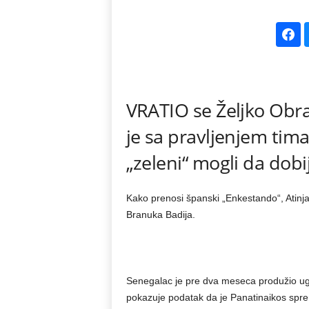
k
e
V
VRATIO se Željko Obra
e
je sa pravljenjem tim
s
„zeleni“ mogli da dobi
t
Kako prenosi španski „Enkestando“, Atinja
i
Branuka Badija.
Senegalac je pre dva meseca produžio ugo
pokazuje podatak da je Panatinaikos spre