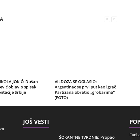
RA
NIKOLA JOKIĆ: Dušan
VILDOZA SE OGLASIO:
ević objavio spisak
Argentinac se prvi put kao igrač
ntacije Srbije
Partizana obratio „grobarima“
(FOTO)
JOŠ VESTI
POP
kom
Fudba
ŠOKANTNE TVRDNJE: Propao