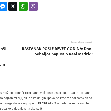
Naredni članak
aši
RASTANAK POSLE DEVET GODINA: Dani
Sebaljos napustio Real Madrid!
kom
možete pronaći Tiket dana, već posle 9 sati ujutro, zatim Tip dana,
 najzanimljiviji, ali i dosta drugih tipova, sa kraćim analizama ekipa
ije od svega da je sve potpuno BESPLATNO, a nadamo se da smo bar
rova koje dodajete na tikete. ⚽