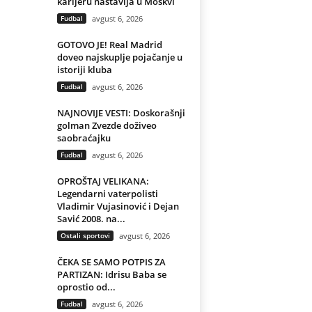
karijeru nastavlja u Moskvi
Fudbal
avgust 6, 2026
GOTOVO JE! Real Madrid
doveo najskuplje pojačanje u
istoriji kluba
Fudbal
avgust 6, 2026
NAJNOVIJE VESTI: Doskorašnji
golman Zvezde doživeo
saobraćajku
Fudbal
avgust 6, 2026
OPROŠTAJ VELIKANA:
Legendarni vaterpolisti
Vladimir Vujasinović i Dejan
Savić 2008. na...
Ostali sportovi
avgust 6, 2026
ČEKA SE SAMO POTPIS ZA
PARTIZAN: Idrisu Baba se
oprostio od...
Fudbal
avgust 6, 2026