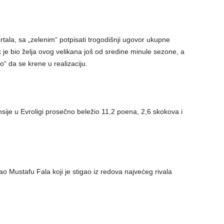
la, sa „zelenim“ potpisati trogodišnji ugovor ukupne
 je bio želja ovog velikana još od sredine minule sezone, a
“ da se krene u realizaciju.
nsije u Evroligi prosečno beležio 11,2 poena, 2,6 skokova i
 Mustafu Fala koji je stigao iz redova najvećeg rivala