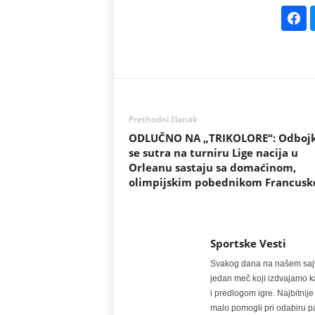
Prethodni članak
ODLUČNO NA „TRIKOLORE“: Odbojk
se sutra na turniru Lige nacija u
Orleanu sastaju sa domaćinom,
olimpijskim pobednikom Francus
Sportske Vesti
Svakog dana na našem sajtu 
jedan meč koji izdvajamo kao
i predlogom igre. Najbitn
malo pomogli pri odabiru pa