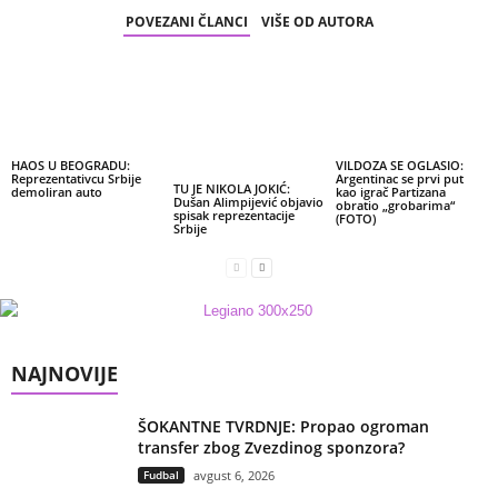
POVEZANI ČLANCI
VIŠE OD AUTORA
HAOS U BEOGRADU:
VILDOZA SE OGLASIO:
Reprezentativcu Srbije
Argentinac se prvi put
TU JE NIKOLA JOKIĆ:
demoliran auto
kao igrač Partizana
Dušan Alimpijević objavio
obratio „grobarima“
spisak reprezentacije
(FOTO)
Srbije
NAJNOVIJE
ŠOKANTNE TVRDNJE: Propao ogroman
transfer zbog Zvezdinog sponzora?
Fudbal
avgust 6, 2026