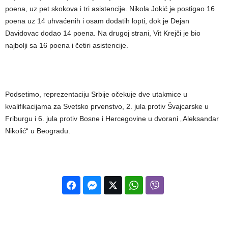
poena, uz pet skokova i tri asistencije. Nikola Jokić je postigao 16
poena uz 14 uhvaćenih i osam dodatih lopti, dok je Dejan
Davidovac dodao 14 poena. Na drugoj strani, Vit Krejči je bio
najbolji sa 16 poena i četiri asistencije.
Podsetimo, reprezentaciju Srbije očekuje dve utakmice u
kvalifikacijama za Svetsko prvenstvo, 2. jula protiv Švajcarske u
Friburgu i 6. jula protiv Bosne i Hercegovine u dvorani „Aleksandar
Nikolić“ u Beogradu.