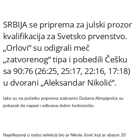
SRBIJA se priprema za julski prozor
kvalifikacija za Svetsko prvenstvo.
„Orlovi“ su odigrali meč
„zatvorenog“ tipa i pobedili Češku
sa 90:76 (26:25, 25:17, 22:16, 17:18)
u dvorani „Aleksandar Nikolić“.
Iako su na početku priprema izabranici Dušana Alimpijevića su
pokazali da napad i odbrana dobro funkcionišu.
Najefikasniji u našoj selekciji bio je Nikola Jović koji je ubacio 20