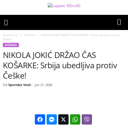
Naslovnica
Košarka
NIKOLA JOKIĆ DRŽAO ČAS KOŠARKE: Srbija ubedljiva protiv
Češke!
KOŠARKA
NIKOLA JOKIĆ DRŽAO ČAS
KOŠARKE: Srbija ubedljiva protiv
Češke!
Od
Sportske Vesti
-
jun 27, 2026