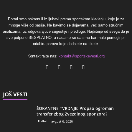
Portal smo pokrenuli iz ljubavi prema sportskom klađenju, koje je za
mnoge više od pasije. Ne bavimo se dojavama, već samo stručnim
analizama, uz odgovarajuće sugestije i predloge. Najbitnije od svega da je
sve potpuno BESPLATNO, a nadamo se da smo bar malo pomogli pri
odabiru parova koje dodajete na tikete.
Kontaktirajte nas:
kontakt@sportskevesti.org
JOŠ VESTI
ŠOKANTNE TVRDNJE: Propao ogroman
transfer zbog Zvezdinog sponzora?
Fudbal
avgust 6, 2026