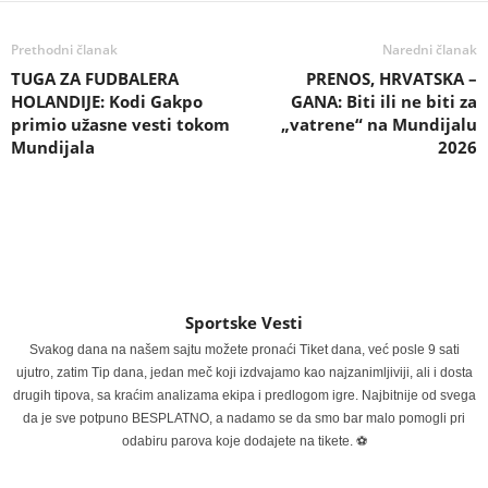
Prethodni članak
Naredni članak
TUGA ZA FUDBALERA
PRENOS, HRVATSKA –
HOLANDIJE: Kodi Gakpo
GANA: Biti ili ne biti za
primio užasne vesti tokom
„vatrene“ na Mundijalu
Mundijala
2026
Sportske Vesti
Svakog dana na našem sajtu možete pronaći Tiket dana, već posle 9 sati
ujutro, zatim Tip dana, jedan meč koji izdvajamo kao najzanimljiviji, ali i dosta
drugih tipova, sa kraćim analizama ekipa i predlogom igre. Najbitnije od svega
da je sve potpuno BESPLATNO, a nadamo se da smo bar malo pomogli pri
odabiru parova koje dodajete na tikete. ⚽