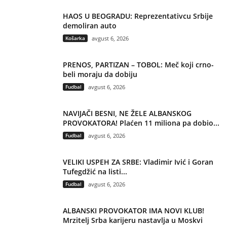
HAOS U BEOGRADU: Reprezentativcu Srbije
demoliran auto
Košarka
avgust 6, 2026
PRENOS, PARTIZAN – TOBOL: Meč koji crno-
beli moraju da dobiju
Fudbal
avgust 6, 2026
NAVIJAČI BESNI, NE ŽELE ALBANSKOG
PROVOKATORA! Plaćen 11 miliona pa dobio...
Fudbal
avgust 6, 2026
VELIKI USPEH ZA SRBE: Vladimir Ivić i Goran
Tufegdžić na listi...
Fudbal
avgust 6, 2026
ALBANSKI PROVOKATOR IMA NOVI KLUB!
Mrzitelj Srba karijeru nastavlja u Moskvi