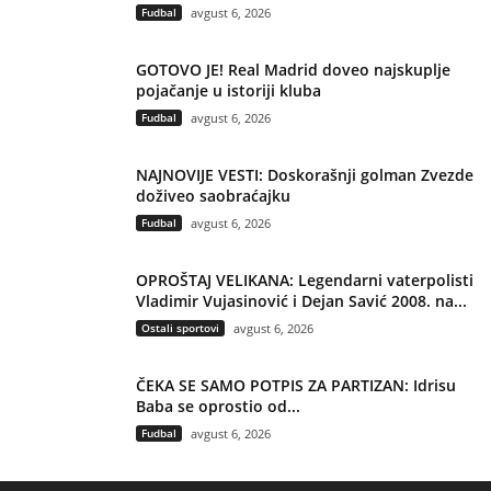
Fudbal
avgust 6, 2026
GOTOVO JE! Real Madrid doveo najskuplje
pojačanje u istoriji kluba
Fudbal
avgust 6, 2026
NAJNOVIJE VESTI: Doskorašnji golman Zvezde
doživeo saobraćajku
Fudbal
avgust 6, 2026
OPROŠTAJ VELIKANA: Legendarni vaterpolisti
Vladimir Vujasinović i Dejan Savić 2008. na...
Ostali sportovi
avgust 6, 2026
ČEKA SE SAMO POTPIS ZA PARTIZAN: Idrisu
Baba se oprostio od...
Fudbal
avgust 6, 2026