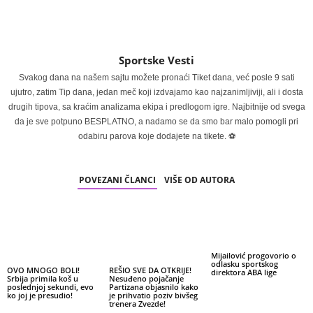
Sportske Vesti
Svakog dana na našem sajtu možete pronaći Tiket dana, već posle 9 sati
ujutro, zatim Tip dana, jedan meč koji izdvajamo kao najzanimljiviji, ali i dosta
drugih tipova, sa kraćim analizama ekipa i predlogom igre. Najbitnije od svega
da je sve potpuno BESPLATNO, a nadamo se da smo bar malo pomogli pri
odabiru parova koje dodajete na tikete. ⚽
POVEZANI ČLANCI
VIŠE OD AUTORA
Mijailović progovorio o
odlasku sportskog
OVO MNOGO BOLI!
REŠIO SVE DA OTKRIJE!
direktora ABA lige
Srbija primila koš u
Nesuđeno pojačanje
poslednjoj sekundi, evo
Partizana objasnilo kako
ko joj je presudio!
je prihvatio poziv bivšeg
trenera Zvezde!