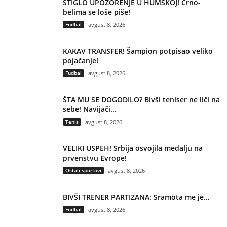
STIGLO UPOZORENJE U HUMSKOJ! Crno-
belima se loše piše!
Fudbal
avgust 8, 2026
KAKAV TRANSFER! Šampion potpisao veliko
pojačanje!
Fudbal
avgust 8, 2026
ŠTA MU SE DOGODILO? Bivši teniser ne liči na
sebe! Navijači...
Tenis
avgust 8, 2026
VELIKI USPEH! Srbija osvojila medalju na
prvenstvu Evrope!
Ostali sportovi
avgust 8, 2026
BIVŠI TRENER PARTIZANA: Sramota me je…
Fudbal
avgust 8, 2026