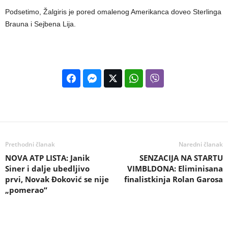
Podsetimo, Žalgiris je pored omalenog Amerikanca doveo Sterlinga
Brauna i Sejbena Lija.
Prethodni članak
Naredni članak
NOVA ATP LISTA: Janik
SENZACIJA NA STARTU
Siner i dalje ubedljivo
VIMBLDONA: Eliminisana
prvi, Novak Đoković se nije
finalistkinja Rolan Garosa
„pomerao“