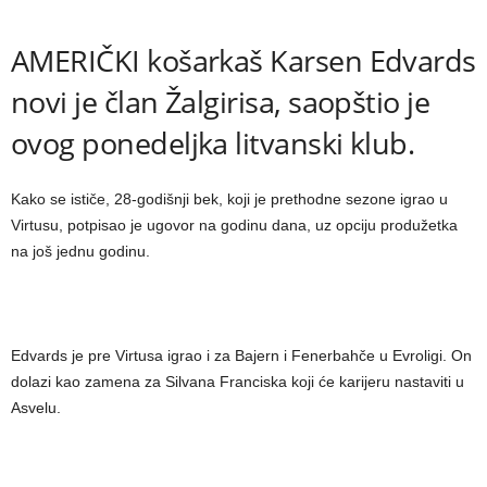
AMERIČKI košarkaš Karsen Edvards
novi je član Žalgirisa, saopštio je
ovog ponedeljka litvanski klub.
Kako se ističe, 28-godišnji bek, koji je prethodne sezone igrao u
Virtusu, potpisao je ugovor na godinu dana, uz opciju produžetka
na još jednu godinu.
Edvards je pre Virtusa igrao i za Bajern i Fenerbahče u Evroligi. On
dolazi kao zamena za Silvana Franciska koji će karijeru nastaviti u
Asvelu.