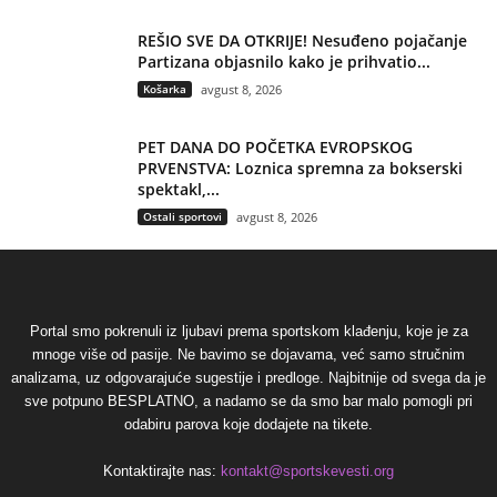
REŠIO SVE DA OTKRIJE! Nesuđeno pojačanje
Partizana objasnilo kako je prihvatio...
Košarka
avgust 8, 2026
PET DANA DO POČETKA EVROPSKOG
PRVENSTVA: Loznica spremna za bokserski
spektakl,...
Ostali sportovi
avgust 8, 2026
Portal smo pokrenuli iz ljubavi prema sportskom klađenju, koje je za
mnoge više od pasije. Ne bavimo se dojavama, već samo stručnim
analizama, uz odgovarajuće sugestije i predloge. Najbitnije od svega da je
sve potpuno BESPLATNO, a nadamo se da smo bar malo pomogli pri
odabiru parova koje dodajete na tikete.
Kontaktirajte nas:
kontakt@sportskevesti.org