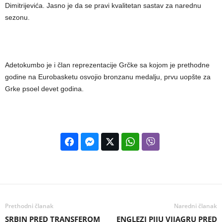
Dimitrijevića. Jasno je da se pravi kvalitetan sastav za narednu
sezonu.
Adetokumbo je i član reprezentacije Grčke sa kojom je prethodne
godine na Eurobasketu osvojio bronzanu medalju, prvu uopšte za
Grke psoel devet godina.
Prethodni članak
Naredni članak
SRBIN PRED TRANSFEROM
ENGLEZI PIJU VIJAGRU PRED