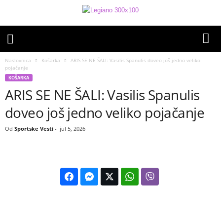
Naslovnica
Košarka
ARIS SE NE ŠALI: Vasilis Spanulis doveo još jedno veliko
pojačanje
KOŠARKA
ARIS SE NE ŠALI: Vasilis Spanulis
doveo još jedno veliko pojačanje
Od
Sportske Vesti
-
jul 5, 2026