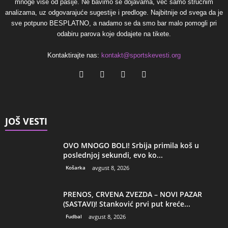
mnoge više od pasije. Ne bavimo se dojavama, već samo stručnim
analizama, uz odgovarajuće sugestije i predloge. Najbitnije od svega da je
sve potpuno BESPLATNO, a nadamo se da smo bar malo pomogli pri
odabiru parova koje dodajete na tikete.
Kontaktirajte nas:
kontakt@sportskevesti.org
JOŠ VESTI
OVO MNOGO BOLI! Srbija primila koš u
poslednjoj sekundi, evo ko...
Košarka
avgust 8, 2026
PRENOS, CRVENA ZVEZDA – NOVI PAZAR
(SASTAVI)! Stanković prvi put kreće...
Fudbal
avgust 8, 2026