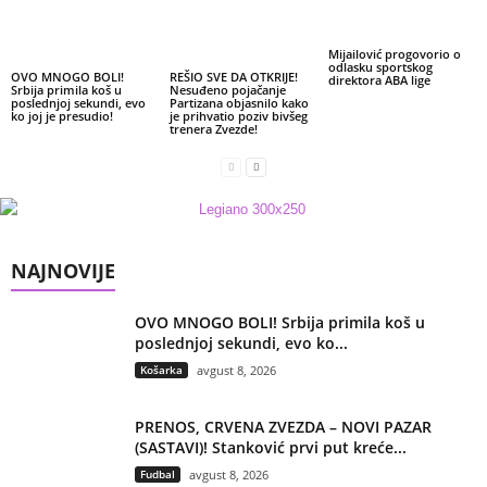
Mijailović progovorio o
odlasku sportskog
OVO MNOGO BOLI!
REŠIO SVE DA OTKRIJE!
direktora ABA lige
Srbija primila koš u
Nesuđeno pojačanje
poslednjoj sekundi, evo
Partizana objasnilo kako
ko joj je presudio!
je prihvatio poziv bivšeg
trenera Zvezde!
NAJNOVIJE
OVO MNOGO BOLI! Srbija primila koš u
poslednjoj sekundi, evo ko...
Košarka
avgust 8, 2026
PRENOS, CRVENA ZVEZDA – NOVI PAZAR
(SASTAVI)! Stanković prvi put kreće...
Fudbal
avgust 8, 2026