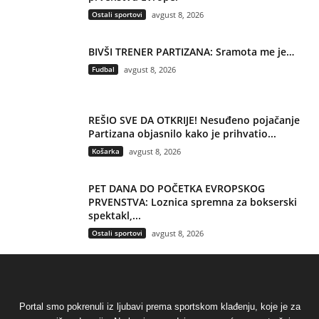
Ostali sportovi
avgust 8, 2026
BIVŠI TRENER PARTIZANA: Sramota me je…
Fudbal
avgust 8, 2026
REŠIO SVE DA OTKRIJE! Nesuđeno pojačanje
Partizana objasnilo kako je prihvatio...
Košarka
avgust 8, 2026
PET DANA DO POČETKA EVROPSKOG
PRVENSTVA: Loznica spremna za bokserski
spektakl,...
Ostali sportovi
avgust 8, 2026
Portal smo pokrenuli iz ljubavi prema sportskom klađenju, koje je za