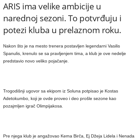
ARIS ima velike ambicije u
narednoj sezoni. To potvrđuju i
potezi kluba u prelaznom roku.
Nakon što je na mesto trenera postavljen legendarni Vasilis
Spanulis, krenulo se sa pravljenjem tima, a klub je ove nedelje
predstavio novo veliko pojačanje.
Trogodišnji ugovor sa ekipom iz Soluna potpisao je Kostas
Adetokumbo, koji je ovde proveo i deo prošle sezone kao
pozajmljen igrač Olimpijakosa.
Pre njega klub je angažovao Kema Birča, Ej Džeja Lidela i Nenada