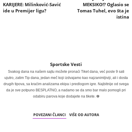
KARIJERE: Milinković-Savić
MEKSIKO!? Oglasio se
ide u Premijer ligu?
Tomas Tuhel, evo šta je
istina
Sportske Vesti
Svakog dana na našem sajtu možete pronaći Tiket dana, već posle 9 sati
ujutro, zatim Tip dana, jedan meč koji izdvajamo kao najzanimljiviji, ali i dosta
drugih tipova, sa kraćim analizama ekipa i predlogom igre. Najbitnije od svega
da je sve potpuno BESPLATNO, a nadamo se da smo bar malo pomogli pri
odabiru parova koje dodajete na tikete. ⚽
POVEZANI ČLANCI
VIŠE OD AUTORA