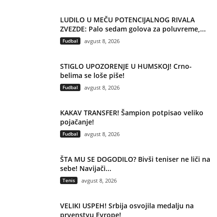
LUDILO U MEČU POTENCIJALNOG RIVALA
ZVEZDE: Palo sedam golova za poluvreme,...
Fudbal
avgust 8, 2026
STIGLO UPOZORENJE U HUMSKOJ! Crno-
belima se loše piše!
Fudbal
avgust 8, 2026
KAKAV TRANSFER! Šampion potpisao veliko
pojačanje!
Fudbal
avgust 8, 2026
ŠTA MU SE DOGODILO? Bivši teniser ne liči na
sebe! Navijači...
Tenis
avgust 8, 2026
VELIKI USPEH! Srbija osvojila medalju na
prvenstvu Evrope!