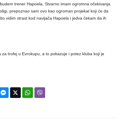
 da budem trener Hapoela. Stvarno imam ogromna očekivanja.
ligi, prepoznao sam ovo kao ogroman projekat koji će da
to vidim strast kod navijača Hapoela i jedva čekam da ih
 za trofej u Evrokupu, a to pokazuje i potez kluba koji je