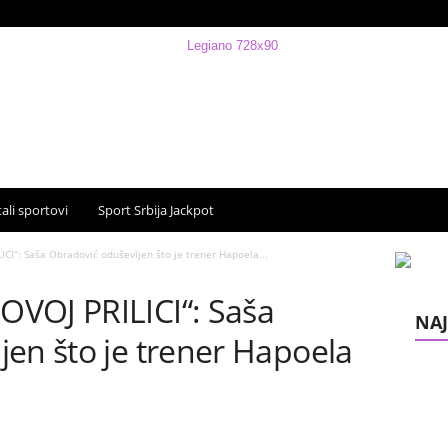
ali sportovi
Sport Srbija Jackpot
CI“: Saša Obradović oduševljen što je trener Hapoela...
VOJ PRILICI“: Saša
NAJ
en što je trener Hapoela