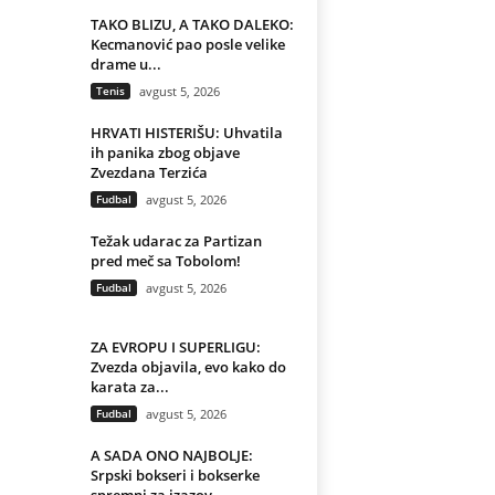
TAKO BLIZU, A TAKO DALEKO:
Kecmanović pao posle velike
drame u...
Tenis
avgust 5, 2026
HRVATI HISTERIŠU: Uhvatila
ih panika zbog objave
Zvezdana Terzića
Fudbal
avgust 5, 2026
Težak udarac za Partizan
pred meč sa Tobolom!
Fudbal
avgust 5, 2026
ZA EVROPU I SUPERLIGU:
Zvezda objavila, evo kako do
karata za...
Fudbal
avgust 5, 2026
A SADA ONO NAJBOLJE:
Srpski bokseri i bokserke