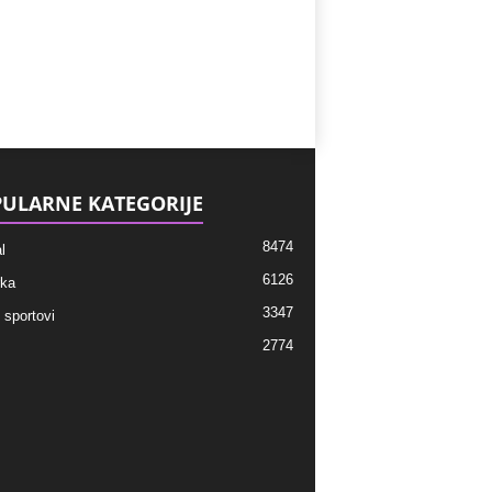
ULARNE KATEGORIJE
8474
l
6126
ka
3347
 sportovi
2774