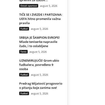
spremni za izazov...
Ostali sportovi
avgust 5, 2026
TIČE SE I ZVEZDE I PARTIZANA:
UEFA hitno promenila važna
pravila
Fudbal
avgust 5, 2026
SRBIJA JE ŠAMPION EVROPE!
Mlade teniserke napravile
čudo, i to oslabljene
Tenis
avgust 5, 2026
UZNEMIRUJUĆE! Grom ubio
fudbalera, povređeno 9
osoba
Fudbal
avgust 5, 2026
Predrag Mijatović progovorio
o pitanju koje zanima sve!
Fudbal
avgust 5, 2026