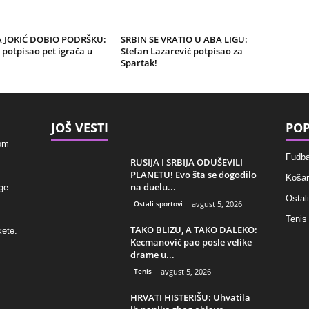
 JOKIĆ DOBIO PODRŠKU:
SRBIN SE VRATIO U ABA LIGU:
potpisao pet igrača u
Stefan Lazarević potpisao za
Spartak!
JOŠ VESTI
POP
kom
Fudba
RUSIJA I SRBIJA ODUŠEVILI
PLANETU! Evo šta se dogodilo
Košar
na duelu...
ge.
Ostali
Ostali sportovi
avgust 5, 2026
Tenis
TAKO BLIZU, A TAKO DALEKO:
kete.
Kecmanović pao posle velike
drame u...
Tenis
avgust 5, 2026
HRVATI HISTERIŠU: Uhvatila