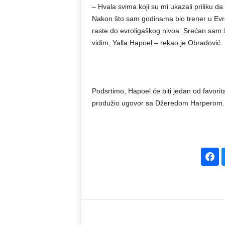
– Hvala svima koji su mi ukazali priliku
Nakon što sam godinama bio trener u Evro
raste do evroligaškog nivoa. Srećan sam š
vidim, Yalla Hapoel – rekao je Obradović.
Podsrtimo, Hapoel će biti jedan od favorita
produžio ugovor sa Džeredom Harperom.