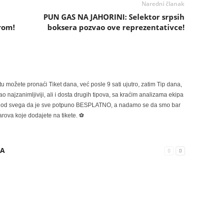
Naredni članak
PUN GAS NA JAHORINI: Selektor srpsih
rom!
boksera pozvao ove reprezentativce!
možete pronaći Tiket dana, već posle 9 sati ujutro, zatim Tip dana,
 najzanimljiviji, ali i dosta drugih tipova, sa kraćim analizama ekipa
ije od svega da je sve potpuno BESPLATNO, a nadamo se da smo bar
rova koje dodajete na tikete. ⚽
RA