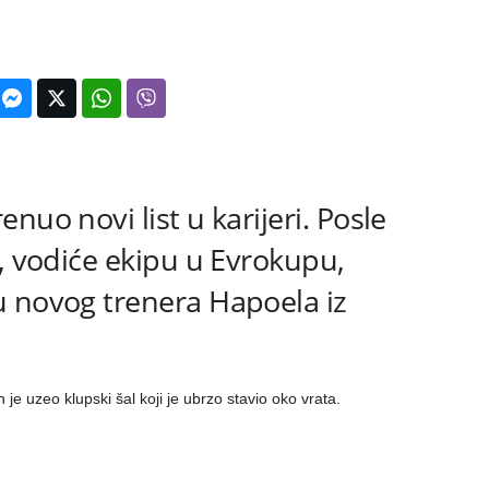
nuo novi list u karijeri. Posle
i, vodiće ekipu u Evrokupu,
u novog trenera Hapoela iz
h je uzeo klupski šal koji je ubrzo stavio oko vrata.