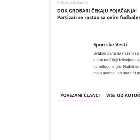
Prethodni članak
DOK GROBARI ČEKAJU POJAČANJA!
Partizan se rastao sa ovim fudbale
Sportske Vesti
Svakog dana na našem sajtu 
jedan meč koji izdvajamo kao
i predlogom igre. Najbitn
malo pomogli pri odabiru pa
POVEZANI ČLANCI
VIŠE OD AUTO