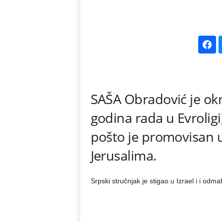
k
e
V
e
SAŠA Obradović je okre
s
godina rada u Evrolig
t
pošto je promovisan 
i
Jerusalima.
Srpski stručnjak je stigao u Izrael i i odma