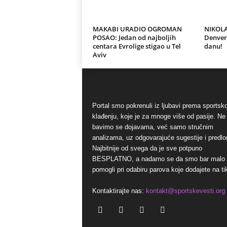
MAKABI URADIO OGROMAN
NIKOLA
POSAO: Jedan od najboljih
Denver 
centara Evrolige stigao u Tel
danu!
Aviv
Portal smo pokrenuli iz ljubavi prema sports
klađenju, koje je za mnoge više od pasije. Ne
bavimo se dojavama, već samo stručnim
analizama, uz odgovarajuće sugestije i predlo
Najbitnije od svega da je sve potpuno
BESPLATNO, a nadamo se da smo bar malo
pomogli pri odabiru parova koje dodajete na ti
Kontaktirajte nas:
kontakt@sportskevesti.org