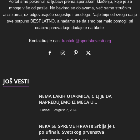
Portal smo pokrenuli iz ljubavi prema sportskom klađenju, koje je za
mnoge više od pasije. Ne bavimo se dojavama, već samo stručnim
analizama, uz odgovarajuće sugestije i predloge. Najbitnije od svega da je
sve potpuno BESPLATNO, a nadamo se da smo bar malo pomogli pri
odabiru parova koje dodajete na tikete.
Kontaktirajte nas:
kontakt@sportskevesti.org
JOŠ VESTI
NEMA LAKIH UTAKMICA, CILJ JE DA
NAPREDUJEMO IZ MEČA U...
Fudbal
avgust 7, 2026
NEKA SE SPREME HRVATI! Srbija je u
polufinalu Svetskog prvenstva
Ostali sportovi
avgust 7, 2026