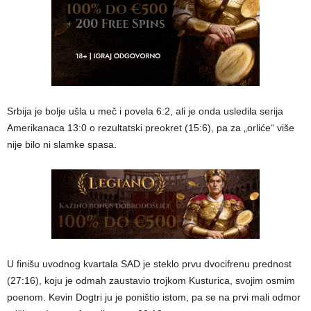
Srbija je bolje ušla u meč i povela 6:2, ali je onda usledila serija
Amerikanaca 13:0 o rezultatski preokret (15:6), pa za „orliće“ više
nije bilo ni slamke spasa.
U finišu uvodnog kvartala SAD je steklo prvu dvocifrenu prednost
(27:16), koju je odmah zaustavio trojkom Kusturica, svojim osmim
poenom. Kevin Dogtri ju je poništio istom, pa se na prvi mali odmor