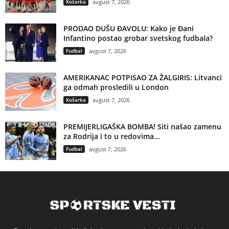
Košarka
avgust 7, 2026
PRODAO DUŠU ĐAVOLU: Kako je Đani
Infantino postao grobar svetskog fudbala?
Fudbal
avgust 7, 2026
AMERIKANAC POTPISAO ZA ŽALGIRIS: Litvanci
ga odmah prosledili u London
Košarka
avgust 7, 2026
PREMIJERLIGAŠKA BOMBA! Siti našao zamenu
za Rodrija i to u redovima...
Fudbal
avgust 7, 2026