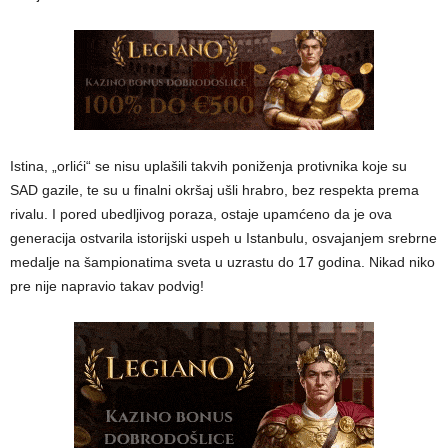
Istina, „orlići“ se nisu uplašili takvih poniženja protivnika koje su
SAD gazile, te su u finalni okršaj ušli hrabro, bez respekta prema
rivalu. I pored ubedljivog poraza, ostaje upamćeno da je ova
generacija ostvarila istorijski uspeh u Istanbulu, osvajanjem srebrne
medalje na šampionatima sveta u uzrastu do 17 godina. Nikad niko
pre nije napravio takav podvig!