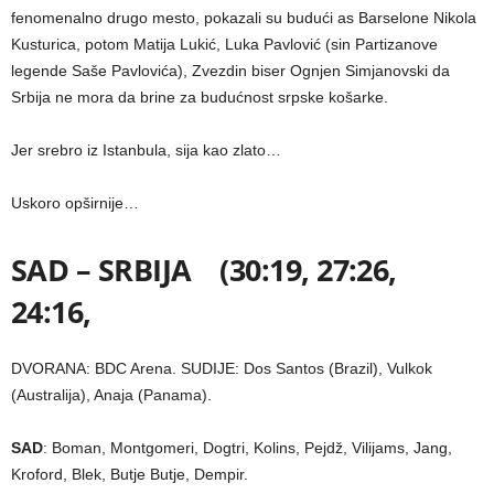
fenomenalno drugo mesto, pokazali su budući as Barselone Nikola
Kusturica, potom Matija Lukić, Luka Pavlović (sin Partizanove
legende Saše Pavlovića), Zvezdin biser Ognjen Simjanovski da
Srbija ne mora da brine za budućnost srpske košarke.
Jer srebro iz Istanbula, sija kao zlato…
Uskoro opširnije…
SAD – SRBIJA (30:19, 27:26,
24:16,
DVORANA: BDC Arena. SUDIJE: Dos Santos (Brazil), Vulkok
(Australija), Anaja (Panama).
SAD
: Boman, Montgomeri, Dogtri, Kolins, Pejdž, Vilijams, Jang,
Kroford, Blek, Butje Butje, Dempir.