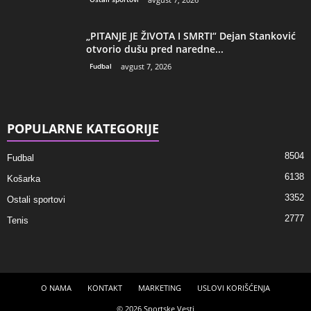
„PITANJE JE ŽIVOTA I SMRTI“ Dejan Stanković
otvorio dušu pred naredne...
Fudbal
avgust 7, 2026
POPULARNE KATEGORIJE
8504
Fudbal
6138
Košarka
3352
Ostali sportovi
2777
Tenis
O NAMA
KONTAKT
MARKETING
USLOVI KORIŠĆENJA
© 2026 Sportske Vesti