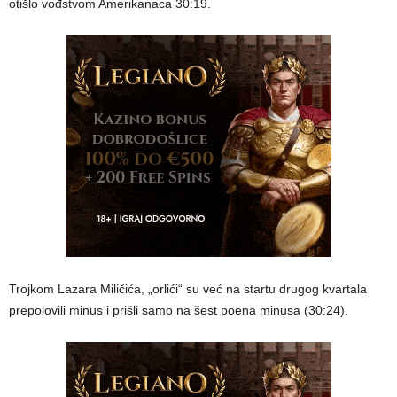
otišlo vođstvom Amerikanaca 30:19.
Trojkom Lazara Miličića, „orlići“ su već na startu drugog kvartala
prepolovili minus i prišli samo na šest poena minusa (30:24).