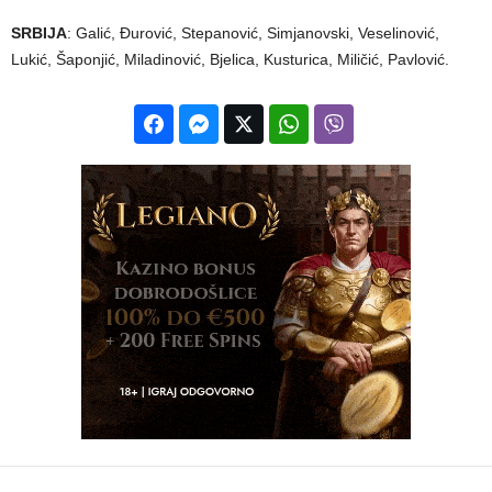
SRBIJA
: Galić, Đurović, Stepanović, Simjanovski, Veselinović,
Lukić, Šaponjić, Miladinović, Bjelica, Kusturica, Miličić, Pavlović.