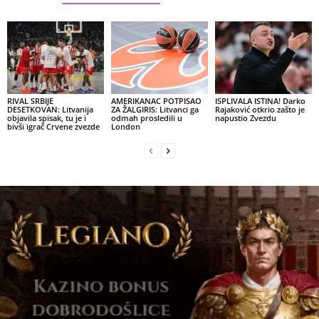
RIVAL SRBIJE
AMERIKANAC POTPISAO
ISPLIVALA ISTINA! Darko
DESETKOVAN: Litvanija
ZA ŽALGIRIS: Litvanci ga
Rajaković otkrio zašto je
objavila spisak, tu je i
odmah prosledili u
napustio Zvezdu
bivši igrač Crvene zvezde
London