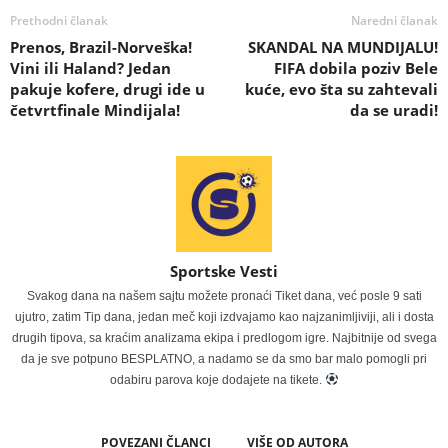
Prethodni članak
Naredni članak
Prenos, Brazil-Norveška!
SKANDAL NA MUNDIJALU!
Vini ili Haland? Jedan
FIFA dobila poziv Bele
pakuje kofere, drugi ide u
kuće, evo šta su zahtevali
četvrtfinale Mindijala!
da se uradi!
Sportske Vesti
Svakog dana na našem sajtu možete pronaći Tiket dana, već posle 9 sati
ujutro, zatim Tip dana, jedan meč koji izdvajamo kao najzanimljiviji, ali i dosta
drugih tipova, sa kraćim analizama ekipa i predlogom igre. Najbitnije od svega
da je sve potpuno BESPLATNO, a nadamo se da smo bar malo pomogli pri
odabiru parova koje dodajete na tikete.
POVEZANI ČLANCI
VIŠE OD AUTORA