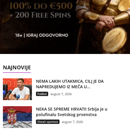
NAJNOVIJE
NEMA LAKIH UTAKMICA, CILJ JE DA
NAPREDUJEMO IZ MEČA U...
Fudbal
avgust 7, 2026
NEKA SE SPREME HRVATI! Srbija je u
polufinalu Svetskog prvenstva
Ostali sportovi
avgust 7, 2026