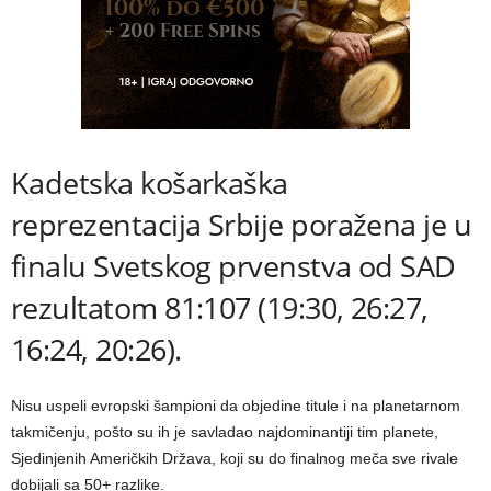
Kadetska košarkaška
reprezentacija Srbije poražena je u
finalu Svetskog prvenstva od SAD
rezultatom 81:107 (19:30, 26:27,
16:24, 20:26).
Nisu uspeli evropski šampioni da objedine titule i na planetarnom
takmičenju, pošto su ih je savladao najdominantiji tim planete,
Sjedinjenih Američkih Država, koji su do finalnog meča sve rivale
dobijali sa 50+ razlike.