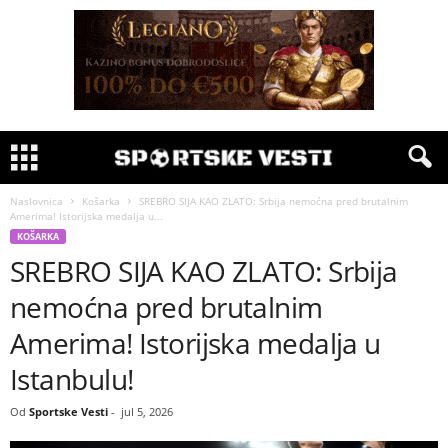
Naslovnica
Košarka
SREBRO SIJA KAO ZLATO: Srbija nemoćna pred brutalnim
Amerima! Istorijska medalja u...
KOŠARKA
SREBRO SIJA KAO ZLATO: Srbija
nemoćna pred brutalnim
Amerima! Istorijska medalja u
Istanbulu!
Od
Sportske Vesti
-
jul 5, 2026