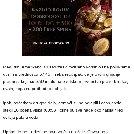
Međutim, Amerikanci su zadržali dvocifreno vođstvo i na poluvreme
otišli sa prednošću 57:45. Treba reći, ipak, da je ovo najmanja
prednost koju su SAD imale na Svetskom prvenstvu preko bilo kog
rivala, koga su prethodno dobijali.
Ipak, početkom drugog dela, domaći su se odlepili i očas posla
stekli 16 poena viška (69:53), čime su sve nade oko najsjajnijeg
odličja pale u vodu.
Uprkos tome, „orlići“ nemaju za čim da žale. Osvojeno je