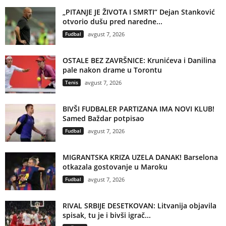
„PITANJE JE ŽIVOTA I SMRTI“ Dejan Stanković
otvorio dušu pred naredne...
Fudbal
avgust 7, 2026
OSTALE BEZ ZAVRŠNICE: Krunićeva i Danilina
pale nakon drame u Torontu
Tenis
avgust 7, 2026
BIVŠI FUDBALER PARTIZANA IMA NOVI KLUB!
Samed Baždar potpisao
Fudbal
avgust 7, 2026
MIGRANTSKA KRIZA UZELA DANAK! Barselona
otkazala gostovanje u Maroku
Fudbal
avgust 7, 2026
RIVAL SRBIJE DESETKOVAN: Litvanija objavila
spisak, tu je i bivši igrač...