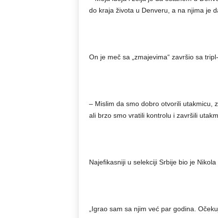
do kraja života u Denveru, a na njima je da 
On je meč sa „zmajevima“ završio sa tripl
– Mislim da smo dobro otvorili utakmicu, 
ali brzo smo vratili kontrolu i završili utakm
Najefikasniji u selekciji Srbije bio je Niko
„Igrao sam sa njim već par godina. Očeku