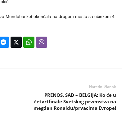
okić.
cija za Mundobasket okončala na drugom mestu sa učinkom 4-
Naredni članak
PRENOS, SAD – BELGIJA: Ko će u
četvrtfinale Svetskog prvenstva na
megdan Ronaldu/prvacima Evrope!