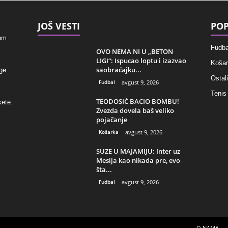
JOŠ VESTI
POP
kom
Fudba
OVO NEMA NI U „BETON
LIGI“: Ispucao loptu i izazvao
Košar
saobraćajku...
ge.
Ostali
Fudbal
avgust 9, 2026
Tenis
TEODOSIĆ BACIO BOMBU!
kete.
Zvezda dovela baš veliko
pojačanje
Košarka
avgust 9, 2026
SUZE U MAJAMIJU: Inter uz
Mesija kao nikada pre, evo
šta...
Fudbal
avgust 9, 2026
O NAMA