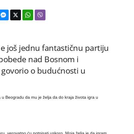
e još jednu fantastičnu partiju
e pobede nad Bosnom i
 govorio o budućnosti u
a u Beogradu da mu je želja da do kraja života igra u
ru, verovatno ću potpisati uskoro. Moja želja je da igram