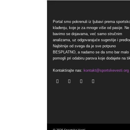
Portal smo pokrenuli iz ljubavi prema sports
klađenju, koje je za mnoge više od pasije. Ne
bavimo se dojavama, već samo stručnim
analizama, uz odgovarajuće sugestije i predlo
Najbitnije od svega da je sve potpuno
BESPLATNO, a nadamo se da smo bar malo
pomogli pri odabiru parova koje dodajete na ti
Kontaktirajte nas:
kontakt@sportskevesti.org
© 2026 Sportske Vesti