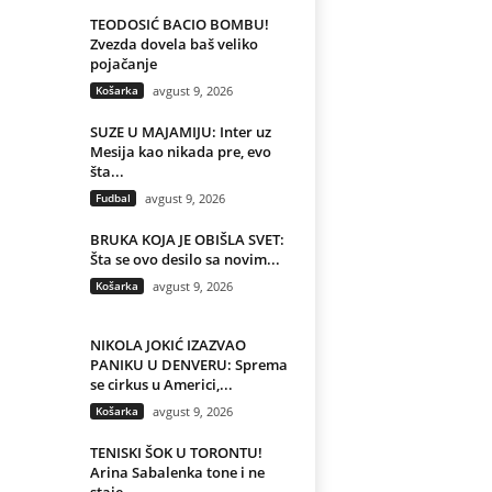
TEODOSIĆ BACIO BOMBU!
Zvezda dovela baš veliko
pojačanje
Košarka
avgust 9, 2026
SUZE U MAJAMIJU: Inter uz
Mesija kao nikada pre, evo
šta...
Fudbal
avgust 9, 2026
BRUKA KOJA JE OBIŠLA SVET:
Šta se ovo desilo sa novim...
Košarka
avgust 9, 2026
NIKOLA JOKIĆ IZAZVAO
PANIKU U DENVERU: Sprema
se cirkus u Americi,...
Košarka
avgust 9, 2026
TENISKI ŠOK U TORONTU!
Arina Sabalenka tone i ne