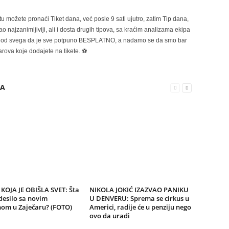
možete pronaći Tiket dana, već posle 9 sati ujutro, zatim Tip dana,
 najzanimljiviji, ali i dosta drugih tipova, sa kraćim analizama ekipa
ije od svega da je sve potpuno BESPLATNO, a nadamo se da smo bar
rova koje dodajete na tikete. ⚽
RA
KOJA JE OBIŠLA SVET: Šta
NIKOLA JOKIĆ IZAZVAO PANIKU
desilo sa novim
U DENVERU: Sprema se cirkus u
nom u Zaječaru? (FOTO)
Americi, radije će u penziju nego
ovo da uradi