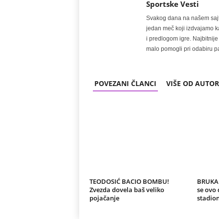
Sportske Vesti
Svakog dana na našem sajtu 
jedan meč koji izdvajamo kao
i predlogom igre. Najbitn
malo pomogli pri odabiru pa
POVEZANI ČLANCI
VIŠE OD AUTO
TEODOSIĆ BACIO BOMBU!
BRUKA 
Zvezda dovela baš veliko
se ovo 
pojačanje
stadio