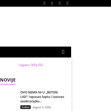
NOVIJE
OVO NEMA NI U „BETON
LIGI“: Ispucao loptu i izazvao
saobraćajku...
Fudbal
avgust 9, 2026