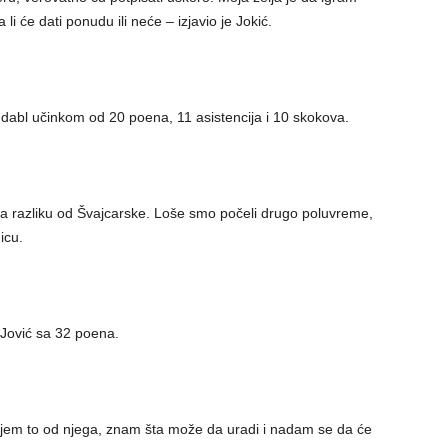
li će dati ponudu ili neće – izjavio je Jokić.
-dabl učinkom od 20 poena, 11 asistencija i 10 skokova.
za razliku od Švajcarske. Loše smo počeli drugo poluvreme,
icu.
la Jović sa 32 poena.
jem to od njega, znam šta može da uradi i nadam se da će