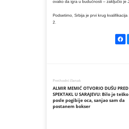
ovako da igra u budućnosti – zaključio je J
Podsetimo, Srbija je prvi krug kvalifika
2.
Prethodni članak
ALMIR MEMIĆ OTVORIO DUŠU PRED
SPEKTAKL U SARAJEVU: Bilo je teško
posle pogibije oca, sanjao sam da
postanem bokser