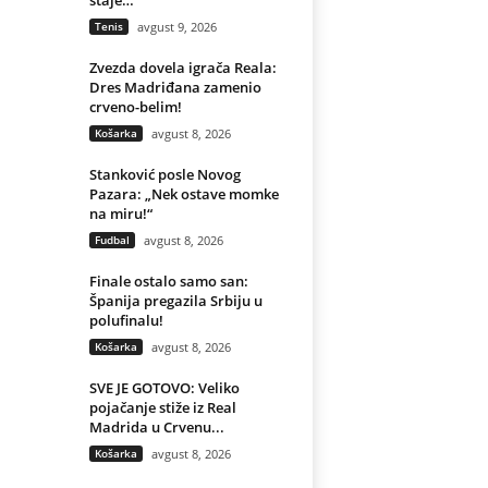
staje…
Tenis
avgust 9, 2026
Zvezda dovela igrača Reala:
Dres Madriđana zamenio
crveno-belim!
Košarka
avgust 8, 2026
Stanković posle Novog
Pazara: „Nek ostave momke
na miru!“
Fudbal
avgust 8, 2026
Finale ostalo samo san:
Španija pregazila Srbiju u
polufinalu!
Košarka
avgust 8, 2026
SVE JE GOTOVO: Veliko
pojačanje stiže iz Real
Madrida u Crvenu...
Košarka
avgust 8, 2026