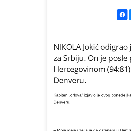
k
e
V
NIKOLA Jokić odigrao j
e
za Srbiju. On je posl
s
Hercegovinom (94:81)
t
Denveru.
i
Kapiten „orlova“ izjavio je ovog ponedeljk
Denveru.
– Moja ideja i želja je da ostanem u Denve