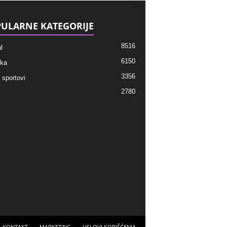
ULARNE KATEGORIJE
8516
l
6150
ka
3356
 sportovi
2780
KONTAKT
MARKETING
USLOVI KORIŠĆENJA