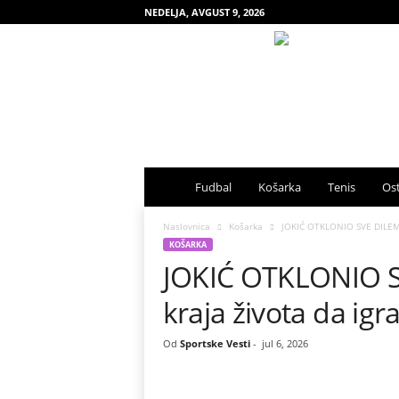
NEDELJA, AVGUST 9, 2026
S
Fudbal
Košarka
Tenis
Ost
p
Naslovnica
Košarka
JOKIĆ OTKLONIO SVE DILEME
KOŠARKA
JOKIĆ OTKLONIO S
o
kraja života da ig
r
t
Od
Sportske Vesti
-
jul 6, 2026
s