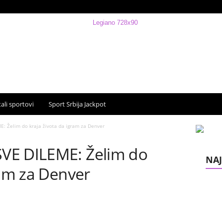
ali sportovi
Sport Srbija Jackpot
: Želim do kraja života da igram za Denver
VE DILEME: Želim do
NAJ
ram za Denver