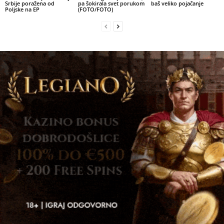
Srbije poražena od
pa šokirala svet porukom
baš veliko pojačanje
Poljske na EP
(FOTO/FOTO)