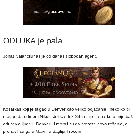
ODLUKA je pala!
Jonas Valančijunas je od danas slobodan agent.
Košarkaš koji je stigao u Denver kao veliko pojačanje i neko ko bi
mogao da odmeni Nikolu Jokića dok Srbin nije na parketu, nije baš
oduševio ljude u Denveru i morali su da potraže nova rešenja, a
pronašli su ga u Marvinu Bagliju Trećem.