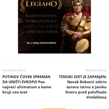
Prethodni članak
Naredni članak
PUTINOV ČOVEK SPREMAN
TENISKI SVET JE ZAPANJEN:
DA UNIŠTI EVROPU! Pao
Novak Đoković otkrio
najveći ultimatum o kome
surovu istinu o Janiku
bruji ceo svet
Sineru pred polufinale
Vimbldona