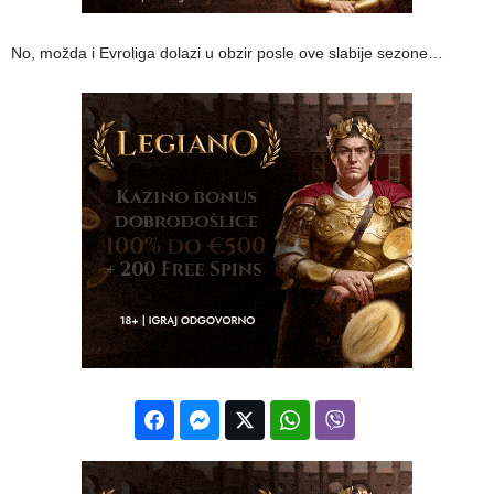
No, možda i Evroliga dolazi u obzir posle ove slabije sezone…