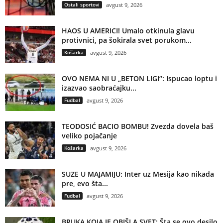
Ostali sportovi
avgust 9, 2026
HAOS U AMERICI! Umalo otkinula glavu
protivnici, pa šokirala svet porukom...
Košarka
avgust 9, 2026
OVO NEMA NI U „BETON LIGI“: Ispucao loptu i
izazvao saobraćajku...
Fudbal
avgust 9, 2026
TEODOSIĆ BACIO BOMBU! Zvezda dovela baš
veliko pojačanje
Košarka
avgust 9, 2026
SUZE U MAJAMIJU: Inter uz Mesija kao nikada
pre, evo šta...
Fudbal
avgust 9, 2026
BRUKA KOJA JE OBIŠLA SVET: Šta se ovo desilo