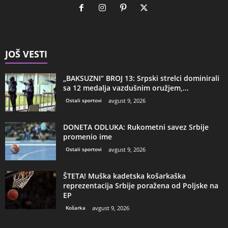
JOŠ VESTI
„BAKSUZNI“ BROJ 13: Srpski strelci dominirali
sa 12 medalja vazdušnim oružjem,...
Ostali sportovi
avgust 9, 2026
DONETA ODLUKA: Rukometni savez Srbije
promenio ime
Ostali sportovi
avgust 9, 2026
ŠTETA! Muška kadetska košarkaška
reprezentacija Srbije poražena od Poljske na
EP
Košarka
avgust 9, 2026