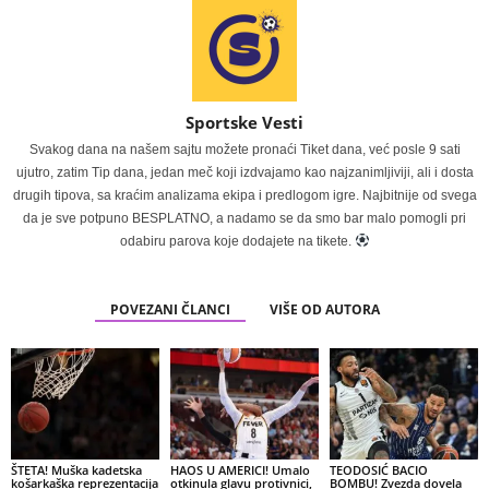
Sportske Vesti
Svakog dana na našem sajtu možete pronaći Tiket dana, već posle 9 sati
ujutro, zatim Tip dana, jedan meč koji izdvajamo kao najzanimljiviji, ali i dosta
drugih tipova, sa kraćim analizama ekipa i predlogom igre. Najbitnije od svega
da je sve potpuno BESPLATNO, a nadamo se da smo bar malo pomogli pri
odabiru parova koje dodajete na tikete.
POVEZANI ČLANCI
VIŠE OD AUTORA
ŠTETA! Muška kadetska
HAOS U AMERICI! Umalo
TEODOSIĆ BACIO
košarkaška reprezentacija
otkinula glavu protivnici,
BOMBU! Zvezda dovela