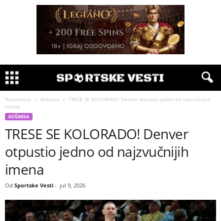
Naslovnica
Košarka
TRESE SE KOLORADO! Denver otpustio jedno od najzvučnijih
imena
KOŠARKA
TRESE SE KOLORADO! Denver
otpustio jedno od najzvučnijih
imena
Od
Sportske Vesti
-
jul 9, 2026