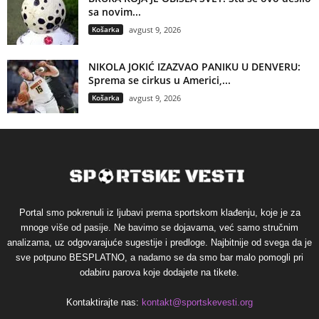
sa novim...
Košarka
avgust 9, 2026
NIKOLA JOKIĆ IZAZVAO PANIKU U DENVERU:
Sprema se cirkus u Americi,...
Košarka
avgust 9, 2026
Portal smo pokrenuli iz ljubavi prema sportskom klađenju, koje je za
mnoge više od pasije. Ne bavimo se dojavama, već samo stručnim
analizama, uz odgovarajuće sugestije i predloge. Najbitnije od svega da je
sve potpuno BESPLATNO, a nadamo se da smo bar malo pomogli pri
odabiru parova koje dodajete na tikete.
Kontaktirajte nas:
kontakt@sportskevesti.org