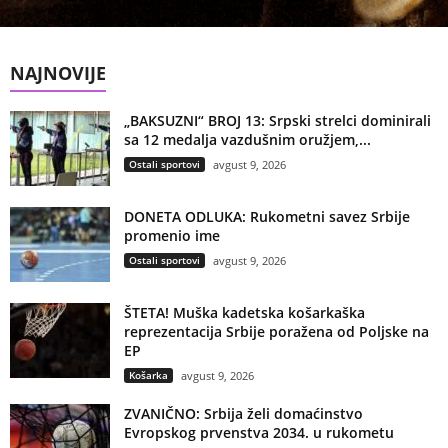
NAJNOVIJE
„BAKSUZNI“ BROJ 13: Srpski strelci dominirali
sa 12 medalja vazdušnim oružjem,...
Ostali sportovi
avgust 9, 2026
DONETA ODLUKA: Rukometni savez Srbije
promenio ime
Ostali sportovi
avgust 9, 2026
ŠTETA! Muška kadetska košarkaška
reprezentacija Srbije poražena od Poljske na
EP
Košarka
avgust 9, 2026
ZVANIČNO: Srbija želi domaćinstvo
Evropskog prvenstva 2034. u rukometu