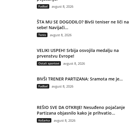
Fudbal
avgust 8, 2026
ŠTA MU SE DOGODILO? Bivši teniser ne liči na
sebe! Navijači...
Tenis
avgust 8, 2026
VELIKI USPEH! Srbija osvojila medalju na
prvenstvu Evrope!
Ostali sportovi
avgust 8, 2026
BIVŠI TRENER PARTIZANA: Sramota me je…
Fudbal
avgust 8, 2026
REŠIO SVE DA OTKRIJE! Nesuđeno pojačanje
Partizana objasnilo kako je prihvatio...
Košarka
avgust 8, 2026