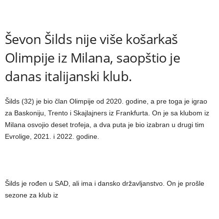
Ševon Šilds nije više košarkaš
Olimpije iz Milana, saopštio je
danas italijanski klub.
Šilds (32) je bio član Olimpije od 2020. godine, a pre toga je igrao
za Baskoniju, Trento i Skajlajners iz Frankfurta. On je sa klubom iz
Milana osvojio deset trofeja, a dva puta je bio izabran u drugi tim
Evrolige, 2021. i 2022. godine.
Šilds je rođen u SAD, ali ima i dansko državljanstvo. On je prošle
sezone za klub iz