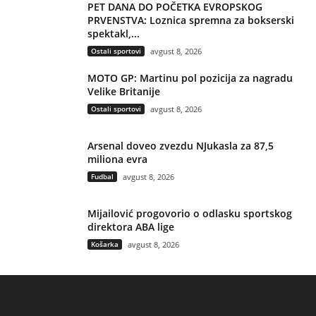
PET DANA DO POČETKA EVROPSKOG
PRVENSTVA: Loznica spremna za bokserski
spektakl,...
Ostali sportovi
avgust 8, 2026
MOTO GP: Martinu pol pozicija za nagradu
Velike Britanije
Ostali sportovi
avgust 8, 2026
Arsenal doveo zvezdu NJukasla za 87,5
miliona evra
Fudbal
avgust 8, 2026
Mijailović progovorio o odlasku sportskog
direktora ABA lige
Košarka
avgust 8, 2026