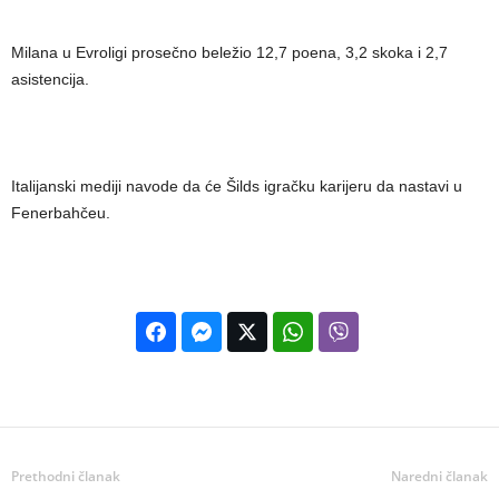
Milana u Evroligi prosečno beležio 12,7 poena, 3,2 skoka i 2,7
asistencija.
Italijanski mediji navode da će Šilds igračku karijeru da nastavi u
Fenerbahčeu.
Prethodni članak
Naredni članak