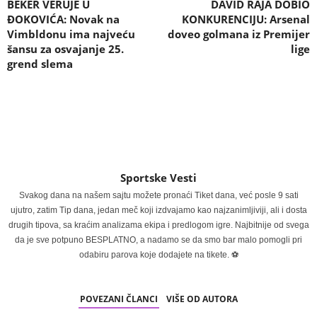
BEKER VERUJE U
DAVID RAJA DOBIO
ĐOKOVIĆA: Novak na
KONKURENCIJU: Arsenal
Vimbldonu ima najveću
doveo golmana iz Premijer
šansu za osvajanje 25.
lige
grend slema
Sportske Vesti
Svakog dana na našem sajtu možete pronaći Tiket dana, već posle 9 sati
ujutro, zatim Tip dana, jedan meč koji izdvajamo kao najzanimljiviji, ali i dosta
drugih tipova, sa kraćim analizama ekipa i predlogom igre. Najbitnije od svega
da je sve potpuno BESPLATNO, a nadamo se da smo bar malo pomogli pri
odabiru parova koje dodajete na tikete. ⚽
POVEZANI ČLANCI
VIŠE OD AUTORA