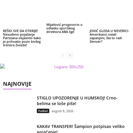
Mijailović progovorio o
odlasku sportskog
REŠIO SVE DA OTKRIJE!
JOKIĆ GLEDA U NEVERICI:
direktora ABA lige
Nesuđeno pojačanje
Amerikanci ostali
Partizana objasnilo kako
zapanjeni, šta to radi
je prihvatio poziv bivšeg
Denver?
trenera Zvezde!
NAJNOVIJE
STIGLO UPOZORENJE U HUMSKOJ! Crno-
belima se loše piše!
Fudbal
avgust 8, 2026
KAKAV TRANSFER! Šampion potpisao veliko
pojačanje!