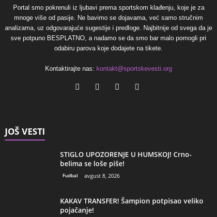
Portal smo pokrenuli iz ljubavi prema sportskom klađenju, koje je za
mnoge više od pasije. Ne bavimo se dojavama, već samo stručnim
analizama, uz odgovarajuće sugestije i predloge. Najbitnije od svega da je
sve potpuno BESPLATNO, a nadamo se da smo bar malo pomogli pri
odabiru parova koje dodajete na tikete.
Kontaktirajte nas:
kontakt@sportskevesti.org
JOŠ VESTI
STIGLO UPOZORENJE U HUMSKOJ! Crno-
belima se loše piše!
Fudbal
avgust 8, 2026
KAKAV TRANSFER! Šampion potpisao veliko
pojačanje!