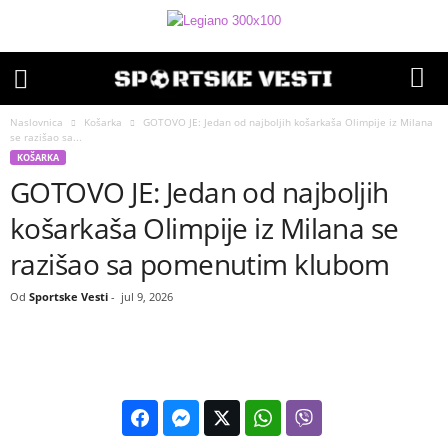
Naslovnica
Košarka
GOTOVO JE: Jedan od najboljih košarkaša Olimpije iz Milana
se razišao sa...
KOŠARKA
GOTOVO JE: Jedan od najboljih
košarkaša Olimpije iz Milana se
razišao sa pomenutim klubom
Od
Sportske Vesti
-
jul 9, 2026