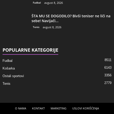
Fudbal
avgust 8, 2026
ŠTA MU SE DOGODILO? Bivši teniser ne liči na
sebe! Navijači...
Tenis
avgust 8, 2026
POPULARNE KATEGORIJE
8511
Fudbal
6143
Košarka
3356
Ostali sportovi
2779
Tenis
O NAMA
KONTAKT
MARKETING
USLOVI KORIŠĆENJA