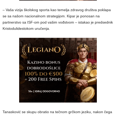
– Vaša vizija školskog sporta kao temelja zdravog društva poklapa
se sa našom nacionalnom strategijom. Kipar je ponosan na
partnerstvo sa ISF-om pod vašim vođstvom – istakao je predsednik
Kristodulidestokom uručenja.
​Tanasković se skupu obratio na tečnom grčkom jeziku, nakon čega