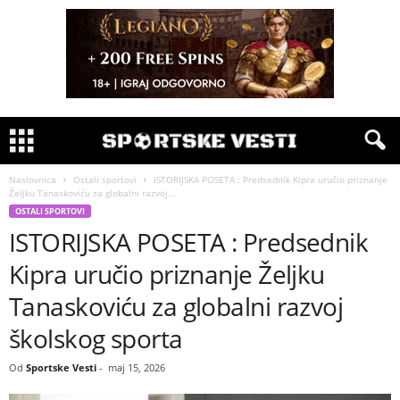
Naslovnica
Ostali sportovi
​ISTORIJSKA POSETA : Predsednik Kipra uručio priznanje
Željku Tanaskoviću za globalni razvoj...
OSTALI SPORTOVI
​ISTORIJSKA POSETA : Predsednik
Kipra uručio priznanje Željku
Tanaskoviću za globalni razvoj
školskog sporta
Od
Sportske Vesti
-
maj 15, 2026