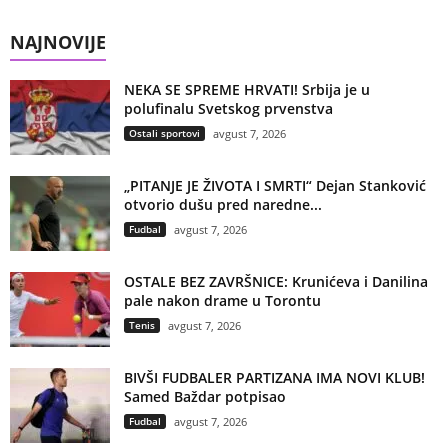
NAJNOVIJE
NEKA SE SPREME HRVATI! Srbija je u
polufinalu Svetskog prvenstva
Ostali sportovi
avgust 7, 2026
„PITANJE JE ŽIVOTA I SMRTI“ Dejan Stanković
otvorio dušu pred naredne...
Fudbal
avgust 7, 2026
OSTALE BEZ ZAVRŠNICE: Krunićeva i Danilina
pale nakon drame u Torontu
Tenis
avgust 7, 2026
BIVŠI FUDBALER PARTIZANA IMA NOVI KLUB!
Samed Baždar potpisao
Fudbal
avgust 7, 2026