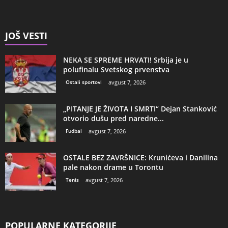
JOŠ VESTI
NEKA SE SPREME HRVATI! Srbija je u
polufinalu Svetskog prvenstva
Ostali sportovi
avgust 7, 2026
„PITANJE JE ŽIVOTA I SMRTI“ Dejan Stanković
otvorio dušu pred naredne...
Fudbal
avgust 7, 2026
OSTALE BEZ ZAVRŠNICE: Krunićeva i Danilina
pale nakon drame u Torontu
Tenis
avgust 7, 2026
POPULARNE KATEGORIJE