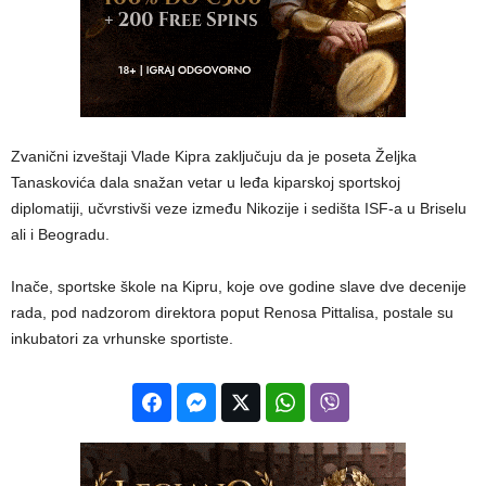
​Zvanični izveštaji Vlade Kipra zaključuju da je poseta Željka
Tanaskovića dala snažan vetar u leđa kiparskoj sportskoj
diplomatiji, učvrstivši veze između Nikozije i sedišta ISF-a u Briselu
ali i Beogradu.
Inače, sportske škole na Kipru, koje ove godine slave dve decenije
rada, pod nadzorom direktora poput Renosa Pittalisa, postale su
inkubatori za vrhunske sportiste.