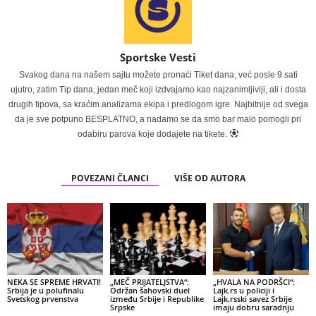
Sportske Vesti
Svakog dana na našem sajtu možete pronaći Tiket dana, već posle 9 sati
ujutro, zatim Tip dana, jedan meč koji izdvajamo kao najzanimljiviji, ali i dosta
drugih tipova, sa kraćim analizama ekipa i predlogom igre. Najbitnije od svega
da je sve potpuno BESPLATNO, a nadamo se da smo bar malo pomogli pri
odabiru parova koje dodajete na tikete.
POVEZANI ČLANCI
VIŠE OD AUTORA
NEKA SE SPREME HRVATI!
„MEČ PRIJATELJSTVA“:
„HVALA NA PODRŠCI“:
Srbija je u polufinalu
Održan šahovski duel
Lajk.rs u policiji i
Svetskog prvenstva
između Srbije i Republike
Lajk.rsski savez Srbije
Srpske
imaju dobru saradnju