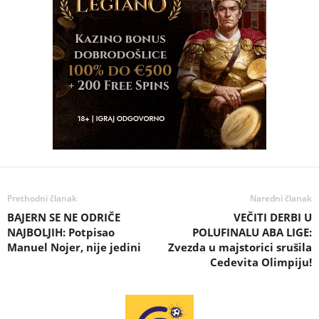
Prethodni članak
Naredni članak
BAJERN SE NE ODRIČE
VEČITI DERBI U
NAJBOLJIH: Potpisao
POLUFINALU ABA LIGE:
Manuel Nojer, nije jedini
Zvezda u majstorici srušila
Cedevita Olimpiju!