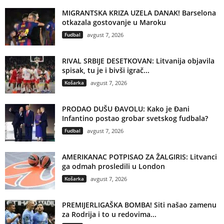
MIGRANTSKA KRIZA UZELA DANAK! Barselona
otkazala gostovanje u Maroku
Fudbal
avgust 7, 2026
RIVAL SRBIJE DESETKOVAN: Litvanija objavila
spisak, tu je i bivši igrač...
Košarka
avgust 7, 2026
PRODAO DUŠU ĐAVOLU: Kako je Đani
Infantino postao grobar svetskog fudbala?
Fudbal
avgust 7, 2026
AMERIKANAC POTPISAO ZA ŽALGIRIS: Litvanci
ga odmah prosledili u London
Košarka
avgust 7, 2026
PREMIJERLIGAŠKA BOMBA! Siti našao zamenu
za Rodrija i to u redovima...