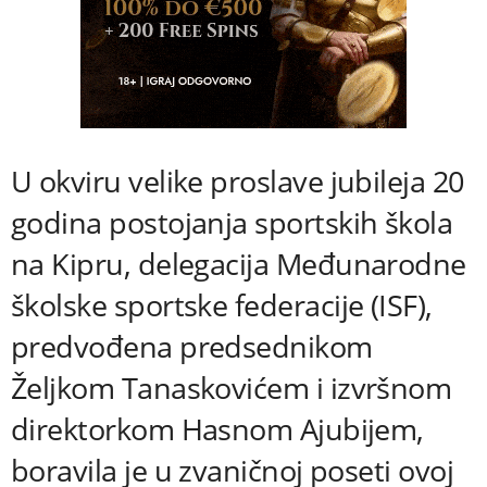
​​U okviru velike proslave jubileja 20
godina postojanja sportskih škola
na Kipru, delegacija Međunarodne
školske sportske federacije (ISF),
predvođena predsednikom
Željkom Tanaskovićem i izvršnom
direktorkom Hasnom Ajubijem,
boravila je u zvaničnoj poseti ovoj