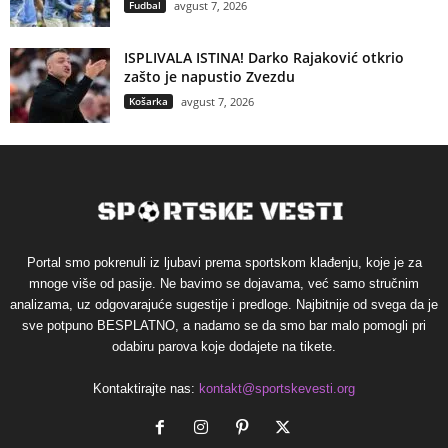
Fudbal
avgust 7, 2026
ISPLIVALA ISTINA! Darko Rajaković otkrio
zašto je napustio Zvezdu
Košarka
avgust 7, 2026
Portal smo pokrenuli iz ljubavi prema sportskom klađenju, koje je za
mnoge više od pasije. Ne bavimo se dojavama, već samo stručnim
analizama, uz odgovarajuće sugestije i predloge. Najbitnije od svega da je
sve potpuno BESPLATNO, a nadamo se da smo bar malo pomogli pri
odabiru parova koje dodajete na tikete.
Kontaktirajte nas:
kontakt@sportskevesti.org