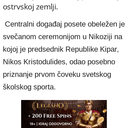
ostrvskoj zemlji.
Centralni događaj posete obeležen je
svečanom ceremonijom u Nikoziji na
kojoj je predsednik Republike Kipar,
Nikos Kristodulides, odao posebno
priznanje prvom čoveku svetskog
školskog sporta.