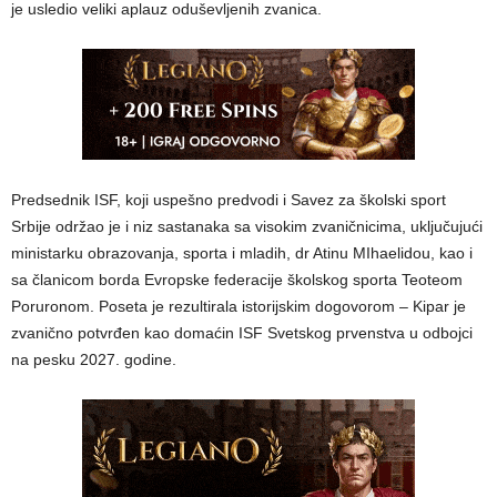
je usledio veliki aplauz oduševljenih zvanica.
Predsednik ISF, koji uspešno predvodi i Savez za školski sport
Srbije održao je i niz sastanaka sa visokim zvaničnicima, uključujući
ministarku obrazovanja, sporta i mladih, dr Atinu MIhaelidou, kao i
sa članicom borda Evropske federacije školskog sporta Teoteom
Poruronom. Poseta je rezultirala istorijskim dogovorom – Kipar je
zvanično potvrđen kao domaćin ISF Svetskog prvenstva u odbojci
na pesku 2027. godine.