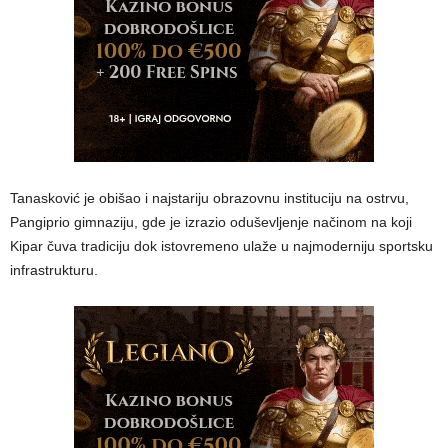
​Tanasković je obišao i najstariju obrazovnu instituciju na ostrvu,
Pangiprio gimnaziju, gde je izrazio oduševljenje načinom na koji
Kipar čuva tradiciju dok istovremeno ulaže u najmoderniju sportsku
infrastrukturu.