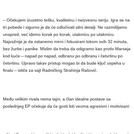
– Očekujem izuzetno tešku, kvalitetnu i neizvesnu seriju. Igra se na
tri pobede i sigurno je da će odlučivati sitni detalji. Ne razmišljamo
unapred, već idemo korak po korak, utakmicu po utakmicu.
Najvažnije je da ostanemo mirni i fokusirani tokom svih 32 minuta,
bez žurbe i panike. Mislim da treba da odigramo kao protiv Marseja
kod kuće – napad po napad, odbranu po odbranu i četvrtinu po
četvrtinu. Upravo takav pristup mogao bi da bude ključ uspeha u
finalu – ističe za sajt Radničkog Strahinja Rašović.
Među velikim rivala nema tajni, a član idealne postave sa
poslednjeg EP očekuje da će gosti biti veoma agresivni i motivisani: