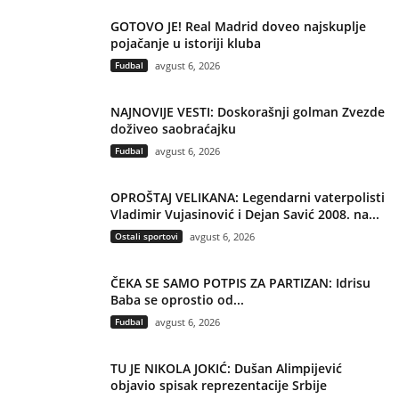
GOTOVO JE! Real Madrid doveo najskuplje
pojačanje u istoriji kluba
Fudbal
avgust 6, 2026
NAJNOVIJE VESTI: Doskorašnji golman Zvezde
doživeo saobraćajku
Fudbal
avgust 6, 2026
OPROŠTAJ VELIKANA: Legendarni vaterpolisti
Vladimir Vujasinović i Dejan Savić 2008. na...
Ostali sportovi
avgust 6, 2026
ČEKA SE SAMO POTPIS ZA PARTIZAN: Idrisu
Baba se oprostio od...
Fudbal
avgust 6, 2026
TU JE NIKOLA JOKIĆ: Dušan Alimpijević
objavio spisak reprezentacije Srbije