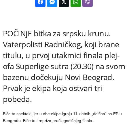
POČINjE bitka za srpsku krunu.
Vaterpolisti Radničkog, koji brane
titulu, u prvoj utakmici finala plej-
ofa Superlige sutra (20.30) na svom
bazenu dočekuju Novi Beograd.
Prvak je ekipa koja ostvari tri
pobeda.
Biće to spektakl, jer u obe ekipe igraju 11 zlatnih „delfina“ sa EP u
Beogradu. Biće to i repriza prošlogodišnjeg finala.