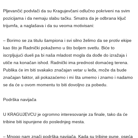
Pljevančić podvlači da su Kragujevčani odlučno pokriveni na svim
pozicijama i da nemaju slabu tačku. Smatra da je odbrana ključ
trijumfa, a naglašava i da su veoma motivisani:
– Borimo se za titulu šampiona i svi silno želimo da se protiv ekipe
kao što je Radnički pokažemo u što boljem svetlu. Biće to
iscrpljujući dueli pa bi naša mladost mogla da dođe do izražaja i
utiče na konačan ishod. Radnički ima prednost domaćeg terena.
Publika će im biti svakako značajan vetar u leđa, može da bude
značajan faktor, ali pokazaćemo i mi šta umemo i znamo i nadamo
se da će u ovom momentu to biti dovoljno za pobedu.
Podrška navijača
U KRAGUJEVCU je ogromno interesovanje za finale, tako da će
tribine biti ispunjene do poslednjeg mesta.
– Mnogo nam znači podrška navijača. Kada su tribine pune, oseća