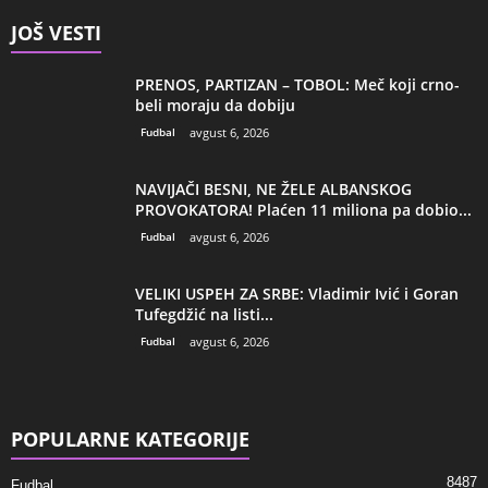
JOŠ VESTI
PRENOS, PARTIZAN – TOBOL: Meč koji crno-
beli moraju da dobiju
Fudbal
avgust 6, 2026
NAVIJAČI BESNI, NE ŽELE ALBANSKOG
PROVOKATORA! Plaćen 11 miliona pa dobio...
Fudbal
avgust 6, 2026
VELIKI USPEH ZA SRBE: Vladimir Ivić i Goran
Tufegdžić na listi...
Fudbal
avgust 6, 2026
POPULARNE KATEGORIJE
8487
Fudbal