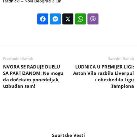
Radnički – Novi Beograd 3.jun
Prethodni članak
Naredni članak
NVORA SE RADUJE DUELU
LUDNICA U PREMIJER LIGI:
SA PARTIZANOM: Ne mogu
Aston Vila razbila Liverpul
da dočekam ponedeljak,
i obezbedila Ligu
uzbuđen sam!
šampiona
Sportske Vesti