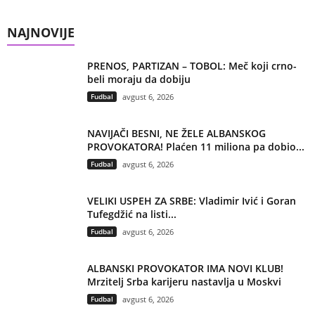
NAJNOVIJE
PRENOS, PARTIZAN – TOBOL: Meč koji crno-
beli moraju da dobiju
Fudbal
avgust 6, 2026
NAVIJAČI BESNI, NE ŽELE ALBANSKOG
PROVOKATORA! Plaćen 11 miliona pa dobio...
Fudbal
avgust 6, 2026
VELIKI USPEH ZA SRBE: Vladimir Ivić i Goran
Tufegdžić na listi...
Fudbal
avgust 6, 2026
ALBANSKI PROVOKATOR IMA NOVI KLUB!
Mrzitelj Srba karijeru nastavlja u Moskvi
Fudbal
avgust 6, 2026