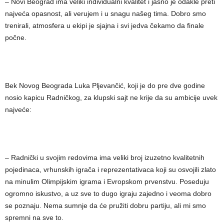
– Novi Beograd ima veliki individualni kvalitet i jasno je odakle preti
najveća opasnost, ali verujem i u snagu našeg tima. Dobro smo
trenirali, atmosfera u ekipi je sjajna i svi jedva čekamo da finale
počne.
Bek Novog Beograda Luka Pljevančić, koji je do pre dve godine
nosio kapicu Radničkog, za klupski sajt ne krije da su ambicije uvek
najveće:
– Radnički u svojim redovima ima veliki broj izuzetno kvalitetnih
pojedinaca, vrhunskih igrača i reprezentativaca koji su osvojili zlato
na minulim Olimpijskim igrama i Evropskom prvenstvu. Poseduju
ogromno iskustvo, a uz sve to dugo igraju zajedno i veoma dobro
se poznaju. Nema sumnje da će pružiti dobru partiju, ali mi smo
spremni na sve to.