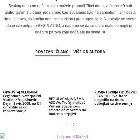
Svakog dana na našem sajtu možete pronaći Tiket dana, već posle 9 sati
ujutro, zatim Tip dana, jedan meč koji izdvajamo kao najzanimljiviji, ali i dosta
drugih tipova, sa kraćim analizama ekipa i predlogom igre. Najbitnije od svega
da je sve potpuno BESPLATNO, a nadamo se da smo bar malo pomogli pri
odabiru parova koje dodajete na tikete. ⚽
POVEZANI ČLANCI
VIŠE OD AUTORA
OPROŠTAJ VELIKANA:
RUSIJA I SRBIJA ODUŠEVILI
Legendarni vaterpolisti
PLANETU! Evo šta se
BEZ ULAGANJA NEMA
Vladimir Vujasinović i
dogodilo na duelu
ASOVA: Trofejni plivač
Dejan Savić 2008. na OI
odbojkašica dve zemlje
Velimir Stjepanović
oprostile se od
smatra da moramo da
reprezentacije
budemo strpljivi