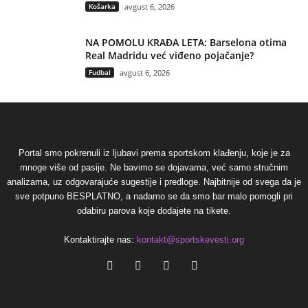
Košarka
avgust 6, 2026
NA POMOLU KRAĐA LETA: Barselona otima
Real Madridu već viđeno pojačanje?
Fudbal
avgust 6, 2026
Portal smo pokrenuli iz ljubavi prema sportskom klađenju, koje je za
mnoge više od pasije. Ne bavimo se dojavama, već samo stručnim
analizama, uz odgovarajuće sugestije i predloge. Najbitnije od svega da je
sve potpuno BESPLATNO, a nadamo se da smo bar malo pomogli pri
odabiru parova koje dodajete na tikete.
Kontaktirajte nas:
kontakt@sportskevesti.org