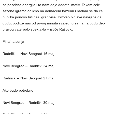
se posebna energija i to nam daje dodatni motiv. Tokom cele
sezone igramo odlično na domaćem bazenu i nadam se da će
publika ponovo biti naš igrač više. Pozvao bih sve navijače da
dođu, podrže nas od prvog minuta i zajedno sa nama budu deo
pravog vaterpolo spektakla – ističe Rašović.
Finalna serija
Radnički – Novi Beograd 16.maj
Novi Beograd – Radnički 24.maj
Radnički – Novi Beograd 27.maj
Ako bude potrebno
Novi Beograd – Radnički 30.maj