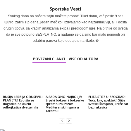
Sportske Vesti
Svakog dana na našem sajtu možete pronaći Tiket dana, već posle 9 sati
ujutro, zatim Tip dana, jedan meč koji izdvajamo kao najzanimljiviji, ali i dosta
drugih tipova, sa kraćim analizama ekipa i predlogom igre. Najbitnije od svega
da je sve potpuno BESPLATNO, a nadamo se da smo bar malo pomogli pri
odabiru parova koje dodajete na tikete. ⚽
POVEZANI ČLANCI
VIŠE OD AUTORA
RUSIJA I SRBIJA ODUŠEVILI
A SADA ONO NAJBOLJE:
ELITA STIŽE U BEOGRAD!
PLANETU! Evo šta se
Srpski bokseri i bokserke
Tuča, krv, spektakl! Stiže
dogodilo na duelu
spremni za izazov
svetski šampion, kreće rat
odbojkašica dve zemlje
Mediteranskih igara u
bez rukavica
Tarantu!