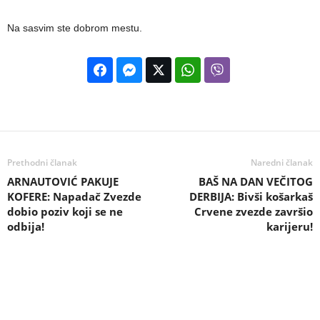
Na sasvim ste dobrom mestu.
Prethodni članak
Naredni članak
ARNAUTOVIĆ PAKUJE
BAŠ NA DAN VEČITOG
KOFERE: Napadač Zvezde
DERBIJA: Bivši košarkaš
dobio poziv koji se ne
Crvene zvezde završio
odbija!
karijeru!