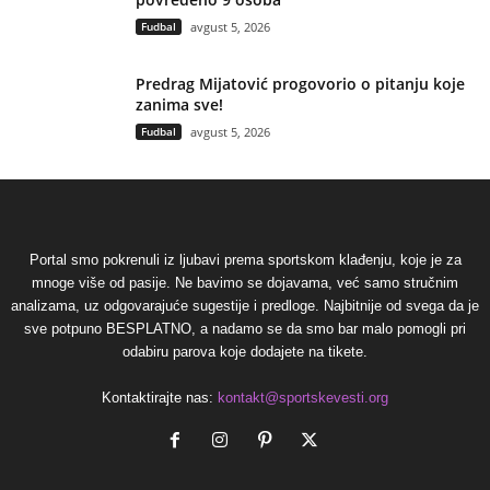
Fudbal
avgust 5, 2026
Predrag Mijatović progovorio o pitanju koje
zanima sve!
Fudbal
avgust 5, 2026
Portal smo pokrenuli iz ljubavi prema sportskom klađenju, koje je za
mnoge više od pasije. Ne bavimo se dojavama, već samo stručnim
analizama, uz odgovarajuće sugestije i predloge. Najbitnije od svega da je
sve potpuno BESPLATNO, a nadamo se da smo bar malo pomogli pri
odabiru parova koje dodajete na tikete.
Kontaktirajte nas:
kontakt@sportskevesti.org