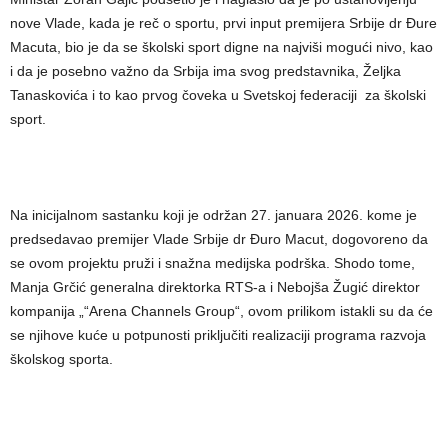
nove Vlade, kada je reč o sportu, prvi input premijera Srbije dr Đure
Macuta, bio je da se školski sport digne na najviši mogući nivo, kao
i da je posebno važno da Srbija ima svog predstavnika, Željka
Tanaskovića i to kao prvog čoveka u Svetskoj federaciji za školski
sport.
Na inicijalnom sastanku koji je održan 27. januara 2026. kome je
predsedavao premijer Vlade Srbije dr Đuro Macut, dogovoreno da
se ovom projektu pruži i snažna medijska podrška. Shodo tome,
Manja Grčić generalna direktorka RTS-a i Nebojša Žugić direktor
kompanija „“Arena Channels Group“, ovom prilikom istakli su da će
se njihove kuće u potpunosti priključiti realizaciji programa razvoja
školskog sporta.