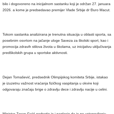
bilo i dogovoreno na inicijalnom sastanku koji je održan 27. januara
2026. a kome je predsedavao premijer Vlade Srbije dr Đuro Macut.
Tokom sastanka analizirana je trenutna situacija u oblasti sporta, sa
posebnim osvrtom na jačanje uloge Saveza za školski sport, kao i
promocija zdravih stilova života u školama, uz inicijativu uključivanja
predškolskih grupa u sportske aktivnosti.
Dejan Tomašević, predsednik Olimpijskog komiteta Srbije, istakao
je izuzetnu važnost vraćanja fizičkog vaspitanja u okvire koji
odgovaraju značaju brige o zdravlju dece i zdravlju nacije u celini.
Ministar Zoran Gajić podsetio je i naglasio da je po ustanovljenju