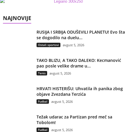
NAJNOVIJE
RUSIJA I SRBIJA ODUŠEVILI PLANETU! Evo šta
se dogodilo na duelu...
Ostali sportovi
avgust 5, 2026
TAKO BLIZU, A TAKO DALEKO: Kecmanović
pao posle velike drame u...
Tenis
avgust 5, 2026
HRVATI HISTERIŠU: Uhvatila ih panika zbog
objave Zvezdana Terzića
Fudbal
avgust 5, 2026
Težak udarac za Partizan pred meč sa
Tobolom!
Fudbal
avgust 5, 2026