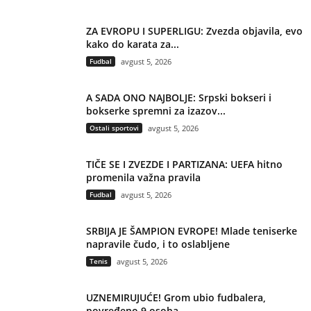
ZA EVROPU I SUPERLIGU: Zvezda objavila, evo
kako do karata za...
Fudbal
avgust 5, 2026
A SADA ONO NAJBOLJE: Srpski bokseri i
bokserke spremni za izazov...
Ostali sportovi
avgust 5, 2026
TIČE SE I ZVEZDE I PARTIZANA: UEFA hitno
promenila važna pravila
Fudbal
avgust 5, 2026
SRBIJA JE ŠAMPION EVROPE! Mlade teniserke
napravile čudo, i to oslabljene
Tenis
avgust 5, 2026
UZNEMIRUJUĆE! Grom ubio fudbalera,
povređeno 9 osoba