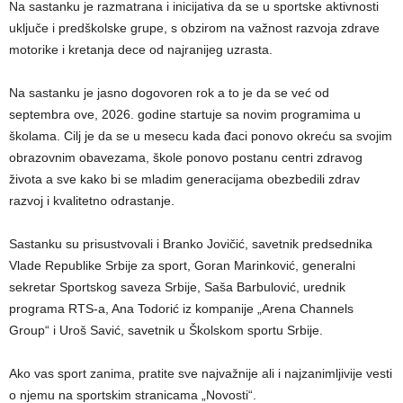
Na sastanku je razmatrana i inicijativa da se u sportske aktivnosti
uključe i predškolske grupe, s obzirom na važnost razvoja zdrave
motorike i kretanja dece od najranijeg uzrasta.
Na sastanku je jasno dogovoren rok a to je da se već od
septembra ove, 2026. godine startuje sa novim programima u
školama. Cilj je da se u mesecu kada đaci ponovo okreću sa svojim
obrazovnim obavezama, škole ponovo postanu centri zdravog
života a sve kako bi se mladim generacijama obezbedili zdrav
razvoj i kvalitetno odrastanje.
Sastanku su prisustvovali i Branko Jovičić, savetnik predsednika
Vlade Republike Srbije za sport, Goran Marinković, generalni
sekretar Sportskog saveza Srbije, Saša Barbulović, urednik
programa RTS-a, Ana Todorić iz kompanije „Arena Channels
Group“ i Uroš Savić, savetnik u Školskom sportu Srbije.
Ako vas sport zanima, pratite sve najvažnije ali i najzanimljivije vesti
o njemu na sportskim stranicama „Novosti“.