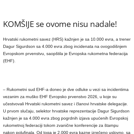
KOMŠIJE se ovome nisu nadale!
Hrvatski rukometni savez (HRS) kažnjen je sa 10.000 evra, a trener
Dagur Sigurdson sa 4.000 evra zbog incidenata na ovogodišnjem
Evropskom prvenstvu, saopštila je Evropska rukometna federacija
(EHF).
– Rukometni sud EHF-a doneo je dve odluke u vezi sa incidentima
vezanim za muško EHF Evropsko prvenstvo 2026, u koje su
učestvovali Hrvatski rukometni savez i članovi hrvatske delegacije.
U prvom slučaju, selektor hrvatske reprezentacije Dagur Sigurdson
kažnjen je sa 4.000 evra zbog pogrdnih izjava upućenih Evropskoj
rukometnoj federaciji tokom zvanične konferencije za štampu
nakon polufinala. Od toga je 2.000 evra kazne izrečeno uslovno, sa