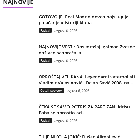
NAJNOVIJE
GOTOVO JE! Real Madrid doveo najskuplje
pojačanje u istoriji kluba
Fudbal
avgust 6, 2026
NAJNOVIJE VESTI: Doskorašnji golman Zvezde
doživeo saobraćajku
Fudbal
avgust 6, 2026
OPROŠTAJ VELIKANA: Legendarni vaterpolisti
Vladimir Vujasinović i Dejan Savić 2008. na...
Ostali sportovi
avgust 6, 2026
ČEKA SE SAMO POTPIS ZA PARTIZAN: Idrisu
Baba se oprostio od...
Fudbal
avgust 6, 2026
TU JE NIKOLA JOKIĆ: Dušan Alimpijević