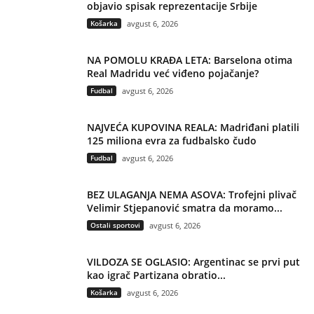
objavio spisak reprezentacije Srbije
Košarka
avgust 6, 2026
NA POMOLU KRAĐA LETA: Barselona otima
Real Madridu već viđeno pojačanje?
Fudbal
avgust 6, 2026
NAJVEĆA KUPOVINA REALA: Madriđani platili
125 miliona evra za fudbalsko čudo
Fudbal
avgust 6, 2026
BEZ ULAGANJA NEMA ASOVA: Trofejni plivač
Velimir Stjepanović smatra da moramo...
Ostali sportovi
avgust 6, 2026
VILDOZA SE OGLASIO: Argentinac se prvi put
kao igrač Partizana obratio...
Košarka
avgust 6, 2026