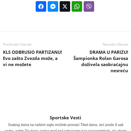
Prethodni članak
Naredni članak
KLS ODBRUSIO PARTIZANU!
DRAMA U PARIZU!
Evo zašto Zvezda može, a
Šampionka Rolan Garosa
vi ne možete
doživela saobraćajnu
nesreću
Sportske Vesti
Svakog dana na našem sajtu možete pronaći Tiket dana, već posle 9 sati