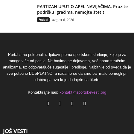
PARTIZAN UPUTIO APEL NAVIJAČIMA: Pružite
podršku igračima, nemojte štetiti
Fudbal
avgust 6, 2026
Portal smo pokrenuli iz ljubavi prema sportskom klađenju, koje je za
mnoge više od pasije. Ne bavimo se dojavama, već samo stručnim
analizama, uz odgovarajuće sugestije i predloge. Najbitnije od svega da je
sve potpuno BESPLATNO, a nadamo se da smo bar malo pomogli pri
odabiru parova koje dodajete na tikete.
Kontaktirajte nas:
kontakt@sportskevesti.org
JOŠ VESTI