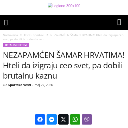
Naslovnica
Ostali sportovi
NEZAPAMĆEN ŠAMAR HRVATIMA! Hteli da izigraju ceo
svet, pa dobili brutalnu kaznu
OSTALI SPORTOVI
NEZAPAMĆEN ŠAMAR HRVATIMA!
Hteli da izigraju ceo svet, pa dobili
brutalnu kaznu
Od
Sportske Vesti
-
maj 27, 2026