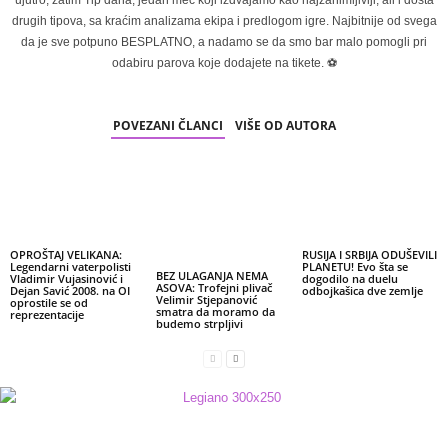
ujutro, zatim Tip dana, jedan meč koji izdvajamo kao najzanimljiviji, ali i dosta
drugih tipova, sa kraćim analizama ekipa i predlogom igre. Najbitnije od svega
da je sve potpuno BESPLATNO, a nadamo se da smo bar malo pomogli pri
odabiru parova koje dodajete na tikete. ⚽
POVEZANI ČLANCI
VIŠE OD AUTORA
OPROŠTAJ VELIKANA:
RUSIJA I SRBIJA ODUŠEVILI
Legendarni vaterpolisti
PLANETU! Evo šta se
BEZ ULAGANJA NEMA
Vladimir Vujasinović i
dogodilo na duelu
ASOVA: Trofejni plivač
Dejan Savić 2008. na OI
odbojkašica dve zemlje
Velimir Stjepanović
oprostile se od
smatra da moramo da
reprezentacije
budemo strpljivi