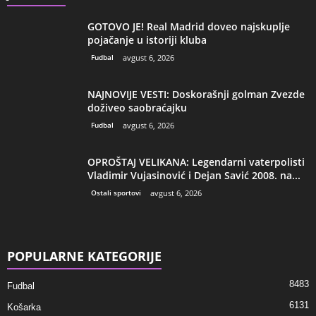
GOTOVO JE! Real Madrid doveo najskuplje
pojačanje u istoriji kluba
Fudbal
avgust 6, 2026
NAJNOVIJE VESTI: Doskorašnji golman Zvezde
doživeo saobraćajku
Fudbal
avgust 6, 2026
OPROŠTAJ VELIKANA: Legendarni vaterpolisti
Vladimir Vujasinović i Dejan Savić 2008. na...
Ostali sportovi
avgust 6, 2026
POPULARNE KATEGORIJE
8483
Fudbal
6131
Košarka