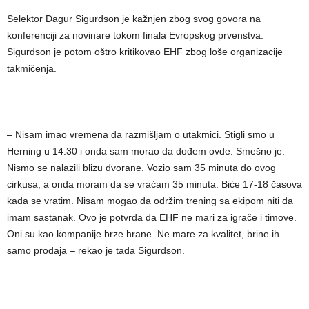
Selektor Dagur Sigurdson je kažnjen zbog svog govora na
konferenciji za novinare tokom finala Evropskog prvenstva.
Sigurdson je potom oštro kritikovao EHF zbog loše organizacije
takmičenja.
– Nisam imao vremena da razmišljam o utakmici. Stigli smo u
Herning u 14:30 i onda sam morao da dođem ovde. Smešno je.
Nismo se nalazili blizu dvorane. Vozio sam 35 minuta do ovog
cirkusa, a onda moram da se vraćam 35 minuta. Biće 17-18 časova
kada se vratim. Nisam mogao da održim trening sa ekipom niti da
imam sastanak. Ovo je potvrda da EHF ne mari za igrače i timove.
Oni su kao kompanije brze hrane. Ne mare za kvalitet, brine ih
samo prodaja – rekao je tada Sigurdson.