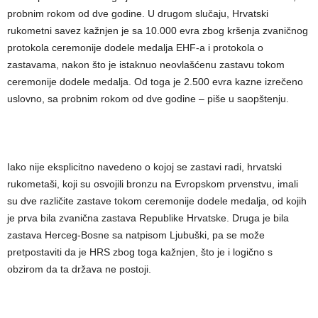
probnim rokom od dve godine. U drugom slučaju, Hrvatski
rukometni savez kažnjen je sa 10.000 evra zbog kršenja zvaničnog
protokola ceremonije dodele medalja EHF-a i protokola o
zastavama, nakon što je istaknuo neovlašćenu zastavu tokom
ceremonije dodele medalja. Od toga je 2.500 evra kazne izrečeno
uslovno, sa probnim rokom od dve godine – piše u saopštenju.
Iako nije eksplicitno navedeno o kojoj se zastavi radi, hrvatski
rukometaši, koji su osvojili bronzu na Evropskom prvenstvu, imali
su dve različite zastave tokom ceremonije dodele medalja, od kojih
je prva bila zvanična zastava Republike Hrvatske. Druga je bila
zastava Herceg-Bosne sa natpisom Ljubuški, pa se može
pretpostaviti da je HRS zbog toga kažnjen, što je i logično s
obzirom da ta država ne postoji.