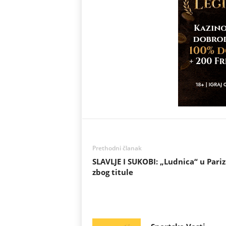
Prethodni članak
SLAVLJE I SUKOBI: „Ludnica“ u Pari
zbog titule