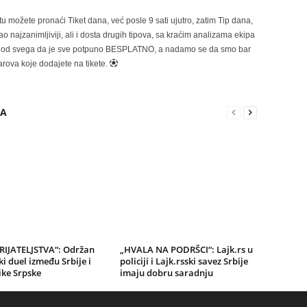
možete pronaći Tiket dana, već posle 9 sati ujutro, zatim Tip dana,
 najzanimljiviji, ali i dosta drugih tipova, sa kraćim analizama ekipa
ije od svega da je sve potpuno BESPLATNO, a nadamo se da smo bar
rova koje dodajete na tikete.
RA
RIJATELJSTVA“: Održan
„HVALA NA PODRŠCI“: Lajk.rs u
i duel između Srbije i
policiji i Lajk.rsski savez Srbije
ike Srpske
imaju dobru saradnju