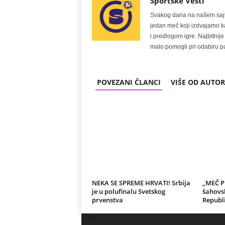
Sportske Vesti
Svakog dana na našem sajtu 
jedan meč koji izdvajamo kao
i predlogom igre. Najbitn
malo pomogli pri odabiru pa
POVEZANI ČLANCI
VIŠE OD AUTO
NEKA SE SPREME HRVATI! Srbija
„MEČ P
je u polufinalu Svetskog
šahovsk
prvenstva
Republ