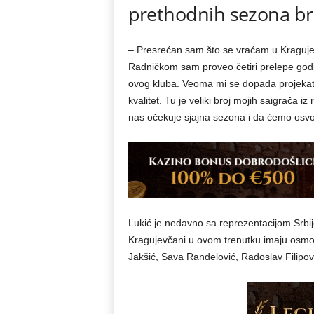
prethodnih sezona br
– Presrećan sam što se vraćam u Kragujev
Radničkom sam proveo četiri prelepe godine 
ovog kluba. Veoma mi se dopada projekat k
kvalitet. Tu je veliki broj mojih saigrača 
nas očekuje sjajna sezona i da ćemo osvojit
Lukić je nedavno sa reprezentacijom Srbij
Kragujevčani u ovom trenutku imaju osmor
Jakšić, Sava Ranđelović, Radoslav Filipovi