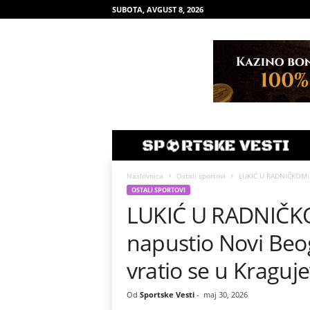
SUBOTA, AVGUST 8, 2026
Naslovnica
Ostali sportovi
LUKIĆ U RADNIČKOM: Zl
OSTALI SPORTOVI
LUKIĆ U RADNIČKOM
napustio Novi Beog
vratio se u Kraguj
Od
Sportske Vesti
-
maj 30, 2026