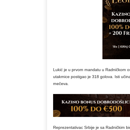
Lukić je u prvom mandatu u Radničkom ostav
utakmice postigao je 318 golova. Isti učina
mečeva.
Reprezentativac Srbije je sa Radničkim bi