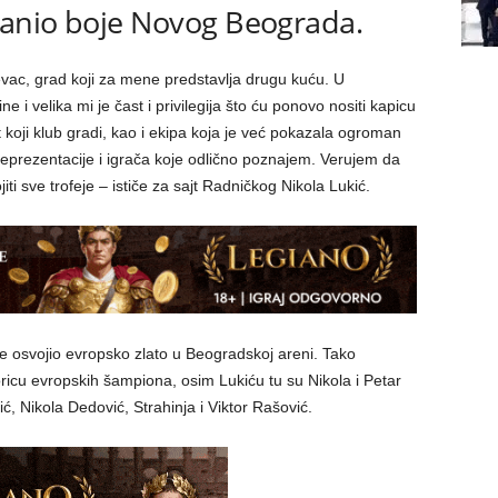
anio boje Novog Beograda.
ac, grad koji za mene predstavlja drugu kuću. U
i velika mi je čast i privilegija što ću ponovo nositi kapicu
oji klub gradi, kao i ekipa koja je već pokazala ogroman
iz reprezentacije i igrača koje odlično poznajem. Verujem da
i sve trofeje – ističe za sajt Radničkog Nikola Lukić.
e osvojio evropsko zlato u Beogradskoj areni. Tako
icu evropskih šampiona, osim Lukiću tu su Nikola i Petar
ć, Nikola Dedović, Strahinja i Viktor Rašović.