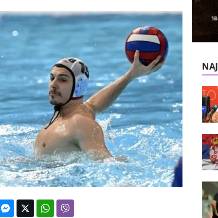
k
e
V
NAJ
e
s
t
i