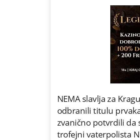
NEMA slavlja za Krag
odbranili titulu prvak
zvanično potvrdili da 
trofejni vaterpolista Ni