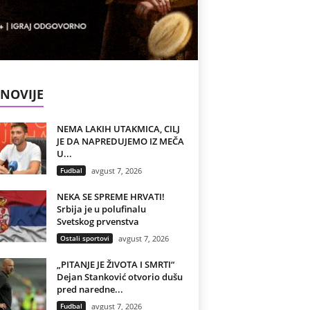
NOVIJE
NEMA LAKIH UTAKMICA, CILJ
JE DA NAPREDUJEMO IZ MEČA
U...
Fudbal
avgust 7, 2026
NEKA SE SPREME HRVATI!
Srbija je u polufinalu
Svetskog prvenstva
Ostali sportovi
avgust 7, 2026
„PITANJE JE ŽIVOTA I SMRTI“
Dejan Stanković otvorio dušu
pred naredne...
Fudbal
avgust 7, 2026