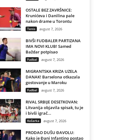
OSTALE BEZ ZAVRŠNICE:
Krunićeva i Danilina pale
nakon drame u Torontu
Tenis
avgust 7, 2026
BIVŠI FUDBALER PARTIZANA
IMA NOVI KLUB! Samed
Baždar potpisao
Fudbal
avgust 7, 2026
MIGRANTSKA KRIZA UZELA
DANAK! Barselona otkazala
gostovanje u Maroku
Fudbal
avgust 7, 2026
RIVAL SRBIJE DESETKOVAN:
Litvanija objavila spisak, tu je
i bivši igrač...
Košarka
avgust 7, 2026
PRODAO DUŠU ĐAVOLU:
Kako je Đani Infantino postao