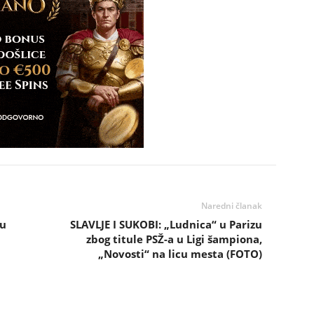
Naredni članak
zu
SLAVLJE I SUKOBI: „Ludnica“ u Parizu
zbog titule PSŽ-a u Ligi šampiona,
„Novosti“ na licu mesta (FOTO)