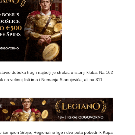
io duboka trag i najbolji je strelac u istoriji kluba. Na 162
k na večnoj listi ima i Nemanja Stanojevića, ali na 311
o šampion Srbije, Regionalne lige i dva puta pobednik Kupa