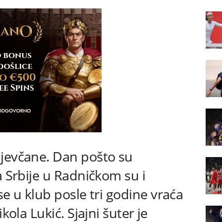
ujevčane. Dan pošto su
a Srbije u Radničkom su i
se u klub posle tri godine vraća
kola Lukić. Sjajni šuter je