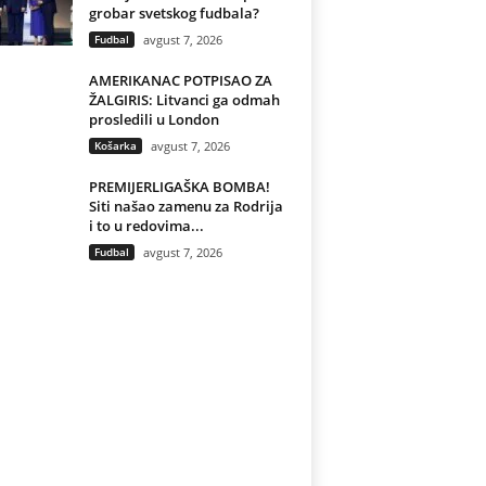
grobar svetskog fudbala?
Fudbal
avgust 7, 2026
AMERIKANAC POTPISAO ZA
ŽALGIRIS: Litvanci ga odmah
prosledili u London
Košarka
avgust 7, 2026
PREMIJERLIGAŠKA BOMBA!
Siti našao zamenu za Rodrija
i to u redovima...
Fudbal
avgust 7, 2026