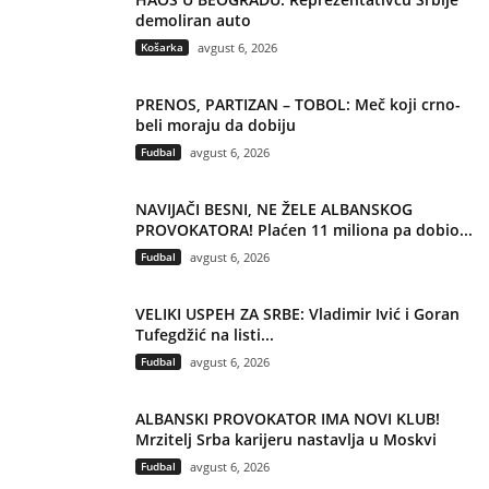
demoliran auto
Košarka
avgust 6, 2026
PRENOS, PARTIZAN – TOBOL: Meč koji crno-
beli moraju da dobiju
Fudbal
avgust 6, 2026
NAVIJAČI BESNI, NE ŽELE ALBANSKOG
PROVOKATORA! Plaćen 11 miliona pa dobio...
Fudbal
avgust 6, 2026
VELIKI USPEH ZA SRBE: Vladimir Ivić i Goran
Tufegdžić na listi...
Fudbal
avgust 6, 2026
ALBANSKI PROVOKATOR IMA NOVI KLUB!
Mrzitelj Srba karijeru nastavlja u Moskvi
Fudbal
avgust 6, 2026