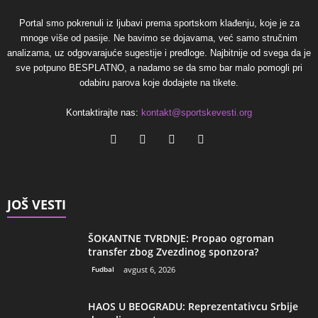
Portal smo pokrenuli iz ljubavi prema sportskom klađenju, koje je za
mnoge više od pasije. Ne bavimo se dojavama, već samo stručnim
analizama, uz odgovarajuće sugestije i predloge. Najbitnije od svega da je
sve potpuno BESPLATNO, a nadamo se da smo bar malo pomogli pri
odabiru parova koje dodajete na tikete.
Kontaktirajte nas:
kontakt@sportskevesti.org
JOŠ VESTI
ŠOKANTNE TVRDNJE: Propao ogroman
transfer zbog Zvezdinog sponzora?
Fudbal
avgust 6, 2026
HAOS U BEOGRADU: Reprezentativcu Srbije