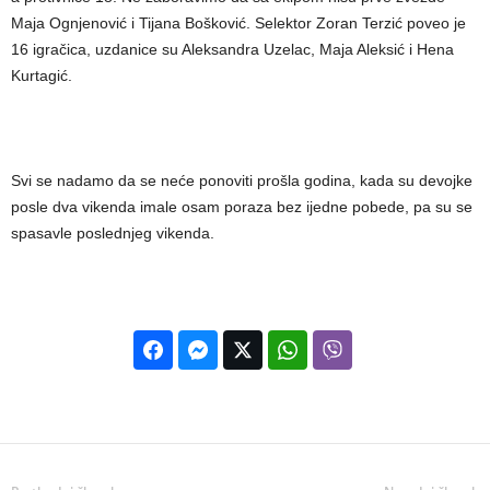
Maja Ognjenović i Tijana Bošković. Selektor Zoran Terzić poveo je
16 igračica, uzdanice su Aleksandra Uzelac, Maja Aleksić i Hena
Kurtagić.
Svi se nadamo da se neće ponoviti prošla godina, kada su devojke
posle dva vikenda imale osam poraza bez ijedne pobede, pa su se
spasavle poslednjeg vikenda.