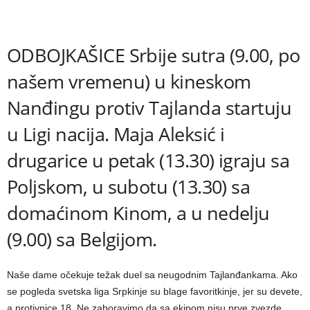
ODBOJKAŠICE Srbije sutra (9.00, po
našem vremenu) u kineskom
Nanđingu protiv Tajlanda startuju
u Ligi nacija. Maja Aleksić i
drugarice u petak (13.30) igraju sa
Poljskom, u subotu (13.30) sa
domaćinom Kinom, a u nedelju
(9.00) sa Belgijom.
Naše dame očekuje težak duel sa neugodnim Tajlanđankama. Ako
se pogleda svetska liga Srpkinje su blage favoritkinje, jer su devete,
a protivnice 18. Ne zaboravimo da sa ekipom nisu prve zvezde