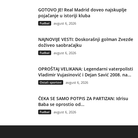
GOTOVO JE! Real Madrid doveo najskuplje
pojačanje u istoriji kluba
Fudbal
avgust 6, 2026
NAJNOVIJE VESTI: Doskorašnji golman Zvezde
doživeo saobraćajku
Fudbal
avgust 6, 2026
OPROŠTAJ VELIKANA: Legendarni vaterpolisti
Vladimir Vujasinović i Dejan Savić 2008. na...
Ostali sportovi
avgust 6, 2026
ČEKA SE SAMO POTPIS ZA PARTIZAN: Idrisu
Baba se oprostio od...
Fudbal
avgust 6, 2026