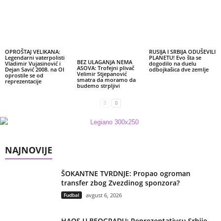
OPROŠTAJ VELIKANA:
RUSIJA I SRBIJA ODUŠEVILI
Legendarni vaterpolisti
PLANETU! Evo šta se
BEZ ULAGANJA NEMA
Vladimir Vujasinović i
dogodilo na duelu
ASOVA: Trofejni plivač
Dejan Savić 2008. na OI
odbojkašica dve zemlje
Velimir Stjepanović
oprostile se od
smatra da moramo da
reprezentacije
budemo strpljivi
NAJNOVIJE
ŠOKANTNE TVRDNJE: Propao ogroman
transfer zbog Zvezdinog sponzora?
Fudbal
avgust 6, 2026
HAOS U BEOGRADU: Reprezentativcu Srbije