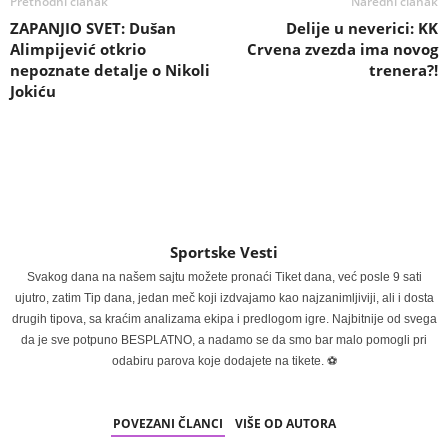
Prethodni članak
Naredni članak
ZAPANJIO SVET: Dušan
Delije u neverici: KK
Alimpijević otkrio
Crvena zvezda ima novog
nepoznate detalje o Nikoli
trenera?!
Jokiću
Sportske Vesti
Svakog dana na našem sajtu možete pronaći Tiket dana, već posle 9 sati
ujutro, zatim Tip dana, jedan meč koji izdvajamo kao najzanimljiviji, ali i dosta
drugih tipova, sa kraćim analizama ekipa i predlogom igre. Najbitnije od svega
da je sve potpuno BESPLATNO, a nadamo se da smo bar malo pomogli pri
odabiru parova koje dodajete na tikete. ⚽
POVEZANI ČLANCI
VIŠE OD AUTORA