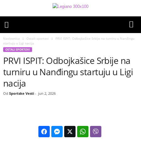
Naslovnica
Ostali sportovi
PRVI ISPIT: Odbojkašice Srbije na turniru u Nanđingu
startuju u Ligi nacija
OSTALI SPORTOVI
PRVI ISPIT: Odbojkašice Srbije na
turniru u Nanđingu startuju u Ligi
nacija
Od
Sportske Vesti
-
jun 2, 2026