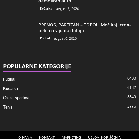
demoliran auto
Košarka
avgust 6, 2026
PRENOS, PARTIZAN – TOBOL: Meč koji crno-
beli moraju da dobiju
Fudbal
avgust 6, 2026
POPULARNE KATEGORIJE
8488
Fudbal
6132
Košarka
3349
Ostali sportovi
2776
Tenis
O NAMA
KONTAKT
MARKETING
USLOVI KORIŠĆENJA