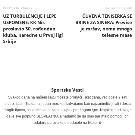
Prethodni članak
Naredni članak
UZ TURBULENCIJE I LEPE
ČUVENA TENISERKA SE
USPOMENE: KK Niš
BRINE ZA SINERA: Previše
proslavio 30. rođendan
je mršav, nema mnogo
kluba, naredne u Prvoj ligi
telesne mase
Srbije
Sportske Vesti
Svakog dana na našem sajtu možete pronaći Tiket dana, već posle 9 sati
ujutro, zatim Tip dana, jedan meč koji izdvajamo kao najzanimljiviji, ali i dosta
drugih tipova, sa kraćim analizama ekipa i predlogom igre. Najbitnije od svega
da je sve potpuno BESPLATNO, a nadamo se da smo bar malo pomogli pri
odabiru parova koje dodajete na tikete. ⚽