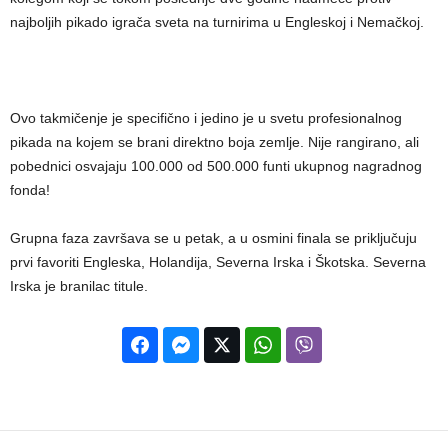
najboljih pikado igrača sveta na turnirima u Engleskoj i Nemačkoj.
Ovo takmičenje je specifično i jedino je u svetu profesionalnog
pikada na kojem se brani direktno boja zemlje. Nije rangirano, ali
pobednici osvajaju 100.000 od 500.000 funti ukupnog nagradnog
fonda!
Grupna faza završava se u petak, a u osmini finala se priključuju
prvi favoriti Engleska, Holandija, Severna Irska i Škotska. Severna
Irska je branilac titule.