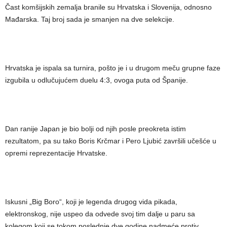
Čast komšijskih zemalja branile su Hrvatska i Slovenija, odnosno
Mađarska. Taj broj sada je smanjen na dve selekcije.
Hrvatska je ispala sa turnira, pošto je i u drugom meču grupne faze
izgubila u odlučujućem duelu 4:3, ovoga puta od Španije.
Dan ranije Japan je bio bolji od njih posle preokreta istim
rezultatom, pa su tako Boris Krčmar i Pero Ljubić završili učešće u
opremi reprezentacije Hrvatske.
Iskusni „Big Boro“, koji je legenda drugog vida pikada,
elektronskog, nije uspeo da odvede svoj tim dalje u paru sa
kolegom koji se tokom poslednje dve godine nadmeće protiv