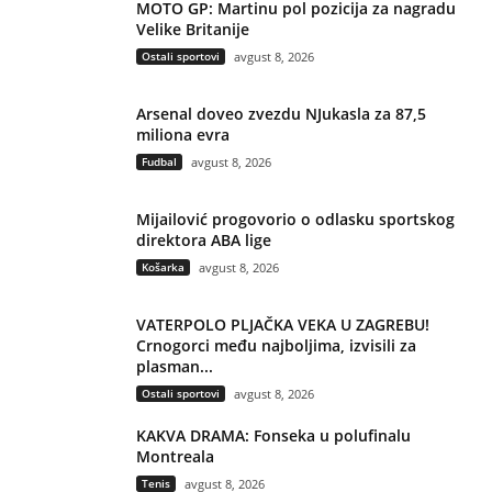
MOTO GP: Martinu pol pozicija za nagradu
Velike Britanije
Ostali sportovi
avgust 8, 2026
Arsenal doveo zvezdu NJukasla za 87,5
miliona evra
Fudbal
avgust 8, 2026
Mijailović progovorio o odlasku sportskog
direktora ABA lige
Košarka
avgust 8, 2026
VATERPOLO PLJAČKA VEKA U ZAGREBU!
Crnogorci među najboljima, izvisili za
plasman...
Ostali sportovi
avgust 8, 2026
KAKVA DRAMA: Fonseka u polufinalu
Montreala
Tenis
avgust 8, 2026