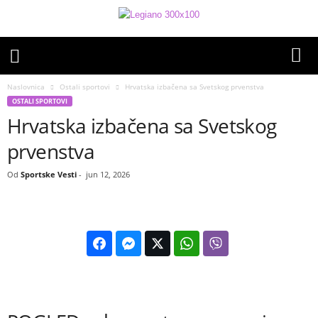
Naslovnica
Ostali sportovi
Hrvatska izbačena sa Svetskog prvenstva
OSTALI SPORTOVI
Hrvatska izbačena sa Svetskog
prvenstva
Od
Sportske Vesti
-
jun 12, 2026