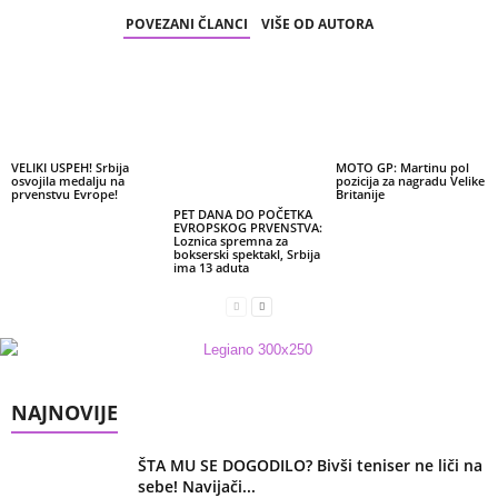
POVEZANI ČLANCI
VIŠE OD AUTORA
VELIKI USPEH! Srbija
MOTO GP: Martinu pol
osvojila medalju na
pozicija za nagradu Velike
prvenstvu Evrope!
Britanije
PET DANA DO POČETKA
EVROPSKOG PRVENSTVA:
Loznica spremna za
bokserski spektakl, Srbija
ima 13 aduta
NAJNOVIJE
ŠTA MU SE DOGODILO? Bivši teniser ne liči na
sebe! Navijači...