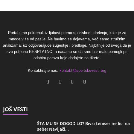
Portal smo pokrenuli iz ljubavi prema sportskom klađenju, koje je za
mnoge više od pasije. Ne bavimo se dojavama, već samo stručnim
analizama, uz odgovarajuće sugestije i predloge. Najbitnije od svega da je
sve potpuno BESPLATNO, a nadamo se da smo bar malo pomogli pri
odabiru parova koje dodajete na tikete.
Kontaktirajte nas:
kontakt@sportskevesti.org
JOŠ VESTI
ŠTA MU SE DOGODILO? Bivši teniser ne liči na
sebe! Navijači...